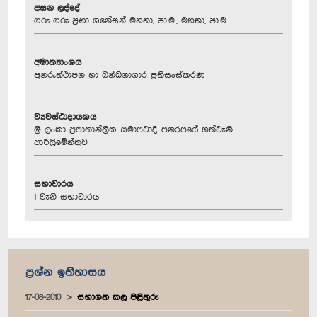
අසන ලද්දේ
ගරු ගරු ප්‍රභා ගනේසන් මහතා, පා.ම., මහතා, පා.ම.
අමාත්‍යාංශය
පුනරුත්ථාපන හා බන්ධනාගාර ප්‍රතිසංස්කරණ
ව්‍යවස්ථාදායකය
ශ්‍රී ලංකා ප්‍රජාතාන්ත්‍රික සමාජවාදී ජනරජයේ හත්වැනි
පාර්ලිමේන්තුව
සභාවාරය
1 වැනි සභාවාරය
ප්‍රශ්න ඉතිහාසය
17-08-2010
සභාගත කල පිළිතුරු