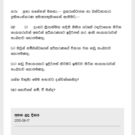
ගරු ප්‍රභා ගනේසන් මහතා,— පුනරුත්ථාපන හා බන්ධනාගාර
ප්‍රතිසංස්කරණ අමාත්‍යතුමාගෙන් ඇසීමට,—
(අ) (i) දැනට ක්‍රියාත්මක හදිසි නීතිය යටතේ රඳවාගෙන සිටින
සැකකරුවන් අතරින් අධිකරණයට ඉදිරිපත් කර ඇති සැකකරුවන්
සංඛ්‍යාව කොපමණද;
(ii) ඔවුන් සම්බන්ධයෙන් අධිකරණයේ විභාග වන නඩු සංඛ්‍යාව
කොපමණද;
(iii) නඩු විභාගයකට ඉදිරිපත් කිරීමට ඉතිරිව සිටින සැකකරුවන්
සංඛ්‍යාව කොපමණද;
යන්න එතුමා මෙම සභාවට දන්වන්නෙහිද?
(ආ) නොඑසේ නම්, ඒ මන්ද?
අසන ලද දිනය
2010-08-17