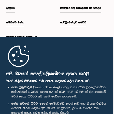
දැනුමට
පාර්ලිමේන්තු මහලේකම් කාර්යාලය
සම්බන්ධ වන්න
පාර්ලිමේන්තුව සජීවීව
පාර්ලි‌මේන්තුවේ මන්ත්‍රීවරු
මුල් පිටුව
පාර්ලිමේන්තු ජංගම යෙදුම
අපි ඔබගේ පෞද්ගලිකත්වය අගය කරමු
"හරි" ක්ලික් කිරීමෙන්, ඔබ පහත සඳහන් දේට එකඟ වේ:
සැසි ලුහුබැඳීම (Session Tracking):
පහසු සහ වඩාත් පුද්ගලාරෝපිත
අත්දැකීමක් ලබාදීම සඳහා අපගේ වෙබ් අඩවියේ ඔබගේ ක්‍රියාකාරකම්
නිරීක්ෂණය කිරීමට අපි සැසි භාවිතා කරන්නෙමු.
අප හා සම්බන්ධ වී සිටින්න :
දත්ත සටහන් කිරීම:
අපගේ සේවාවන්හි ආරක්ෂාව සහ ක්‍රියාකාරීත්වය
සහතික කිරීම සඳහා අපි ඔබගේ IP ලිපිනය, උපාංග විස්තර සහ
අනෙකුත් අදාළ දත්ත සටහන් කරගන්නෙමු.