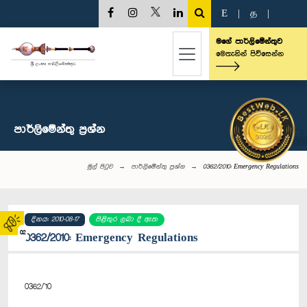
E
|
த
|
මගේ පාර්ලිමේන්තුව
මෙතැනින් පිවිසෙන්න
පාර්ලි‌මේන්තු‌ ප්‍රශ්න
මුල් පිටුව
පාර්ලි‌මේන්තු‌ ප්‍රශ්න
0362/2010: Emergency Regulations
දිනය: 2010-08-17
පිළිතුර ලබා දී ඇත
02
0362/2010: Emergency Regulations
0362/'10