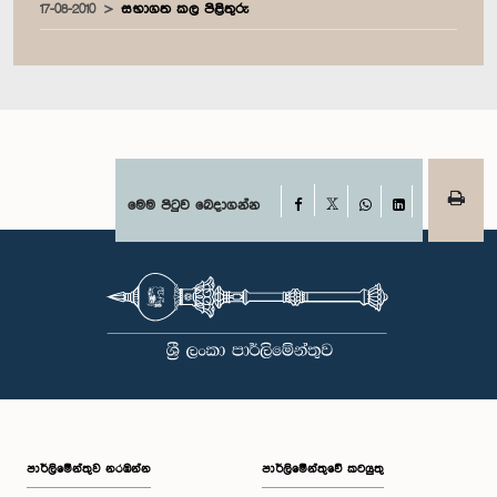
17-08-2010
සභාගත කල පිළිතුරු
Facebook
මෙම පිටුව බෙදාගන්න
X
WhatsApp
LinkedIn
පාර්ලි‌මේන්තුව නරඹන්න
පාර්ලිමේන්තුවේ කටයුතු