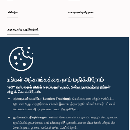
பங்கேற்க
பாராளுமன்ற நேரலை
பாராளுமன்ற உறுப்பினர்கள்
முதற்பக்கம்
பாராளுமன்ற கையடக்க செயலி
உங்கள் அந்தரங்கத்தை நாம் மதிக்கிறோம்
"சரி" என்பதைக் கிளிக் செய்வதன் மூலம், பின்வருவனவற்றை நீங்கள்
ஏற்றுக் கொள்கிறீர்கள்:
அமர்வு கண்காணிப்பு (Session Tracking):
மென்மையான மற்றும் தனிப்பட்ட
ரீதியான அனுபவத்திற்காக எங்கள் இணையத்தளத்தில் உங்கள் செயற்பாட்டைக்
எம்மை பின்தொடர்க :
கண்காணிக்க அமர்வுகளைப் பயன்படுத்துகிறோம்.
தரவினைப் பதிவு செய்தல் :
எங்கள் சேவைகளின் பாதுகாப்பு மற்றும் செயற்பாட்டை
விருதுகள்
உறுதிப்படுத்துவதற்காக நாம் உங்களது IP முகவரி, சாதன விவரங்கள் மற்றும் பிற
தொடர்புடைய தரவை நாங்கள் பதிவு செய்கிறோம்.