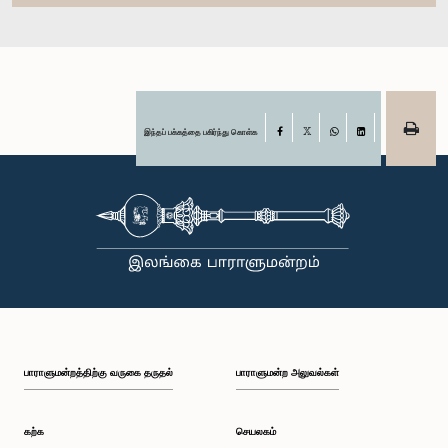
இந்தப் பக்கத்தை பகிர்ந்து கொள்க
Facebook
X
WhatsApp
LinkedIn
பாராளுமன்றத்திற்கு வருகை தருதல்
பாராளுமன்ற அலுவல்கள்
கற்க
செயலகம்