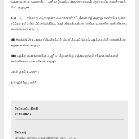
கெளரவ பிரபா கணேசன்,— புனர்வாழ்வளிப்பு, சிறைச்சாலைகள் மறுசீரமைப்பு அமைச்சரைக்
கேட்பதற்கு,—
(அ) (i) தற்போது அமுலிலுள்ள அவசரகாலச் சட்டத்தின் கீழ் தடுத்து வைக்கப்பட்டுள்ள
சந்தேக நபர்களில் நீதிமன்றத்திற்கு ஆஜர்படுத்தப்பட்டுள்ள சந்தேக நபர்களின் எண்ணிக்கை
எவ்வளவென்பதையும்,
(ii) இவர்கள் தொடர்பாக நீதிமன்றத்தில் விசாரிக்கப்பட்டுவரும் வழக்குகளின் எண்ணிக்கை
எத்தனையென்பதையும்,
(iii) வழக்கு விசாரணைக்கு ஆஜர் படுத்துவதற்கு எஞ்சியிருக்கும் சந்தேக நபர்களின்
எண்ணிக்கை எவ்வளவென்பதையும்
அவர் குறிப்பிடுவாரா?
(ஆ) இன்றேல், ஏன்?
கேட்கப்பட்ட திகதி
2010-08-17
கேட்டவர்
கௌரவ கெளரவ பிரபா கணேசன், பா.உ.,, பா.உ.