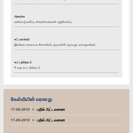
அமைச்சு
புனர்வாழ்வளிப்பு, சிறைச்சாலைகள் மறுசீரமைப்பு
சட்டவாக்கம்
இலங்கை சனநாயக சோசலிசக் குடியரசின் ஏழாவது பாராளுமன்றம்
கூட்டத்தொடர்
1 வது கூட்டத்தொடர்
கேள்வியின் வரலாறு
17-08-2010
பதில் அட்டவணை
17-08-2010
பதில் அட்டவணை