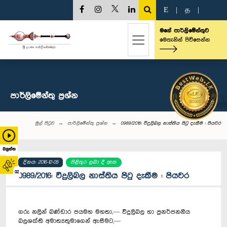
E
|
த
|
මගේ පාර්ලිමේන්තුව
මෙතැනින් පිවිසෙන්න
පාර්ලි‌මේන්තු‌ ප්‍රශ්න
මුල් පිටුව
පාර්ලි‌මේන්තු‌ ප්‍රශ්න
0989/2016: විදුලිබල නාස්තිය පිටු දැකීම : පියවර
බලන්න
දිනය: 2016-12-05
පිළිතුර ලබා දී ඇත
02
0989/2016: විදුලිබල නාස්තිය පිටු දැකීම : පියවර
ගරු නලින් බණ්ඩාර ජයමහ මහතා,— විදුලිබල හා පුනර්ජනනීය
බලශක්ති අමාත්‍යතුමාගෙන් ඇසීමට,—