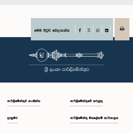
Facebook
මෙම පිටුව බෙදාගන්න
X
WhatsApp
LinkedIn
පාර්ලි‌මේන්තුව නරඹන්න
පාර්ලිමේන්තුවේ කටයුතු
දැනුමට
පාර්ලිමේන්තු මහලේකම් කාර්යාලය