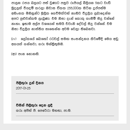
පාලන රජය බලයට පත් වුණාට පසුව රුපියල් බිලියන 5කට වැඩි
මුදලක් වියදම් කරලා නිවාස ඒකක 255,000ක සිටින දුප්පත්ම
අහිංසක මිනිසුන්ට මූලික ගෙවීමක්වත් නැතිව විදුලිය ලබාදෙන්න
අපට පුළුවන්කම ලැබුණා. එම නිසා දැන් කොකු ගැසීම් සිදු වන්නේ
නැහැ. ඉතාම අල්ප වශයෙන් තමයි එවැනි දේවල් සිදු වන්නේ. එම
නිසා විදුලිය නාස්තිය සෑහෙන්න අවම වෙලා තිබෙනවා.
(iv) ලෝකයේ බොහෝ රටවල් සමඟ සංසන්දනය කිරීමේදී මෙය අඩු
අගයක් ගන්නවා, ගරු මන්ත්‍රීතුමනි.
(ආ) පැන නොනඟී.
පිළිතුරු දුන් දිනය
2017-01-25
විසින් පිළිතුරු දෙන ලදී
ගරු අජිත් පී. පෙරේරා මහතා, පා.ම.