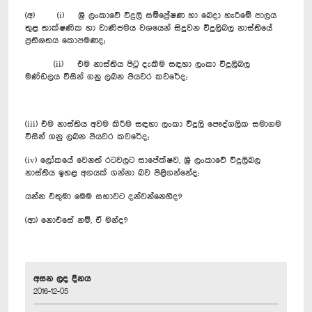
(අ) (i) ශ්‍රී ලංකාවේ විදුලි සම්ප්‍රේෂණ හා බෙදා හැරීමේ ජාලය
තුළ තාක්ෂණික හා වාණිජමය වශයෙන් සිදුවන විදුලිබල නාස්තියේ
ප්‍රතිශතය කොපමණද;
(ii) එම නාස්තිය පිටු දැකීම සඳහා ලංකා විදුලිබල
මණ්ඩලය විසින් ගනු ලබන පියවර කවරේද;
(iii) එම නාස්තිය අවම කිරීම සඳහා ලංකා විදුලි පෞද්ගලික සමාගම
විසින් ගනු ලබන පියවර කවරේද;
(iv) ලෝකයේ වෙනත් රටවලට සාපේක්ෂව, ශ්‍රී ලංකාවේ විදුලිබල
නාස්තිය ඉහළ අගයක් ගන්නා බව පිළිගන්නේද;
යන්න එතුමා මෙම සභාවට දන්වන්නෙහිද?
(ආ) නොඑසේ නම්, ඒ මන්ද?
අසන ලද දිනය
2016-12-05