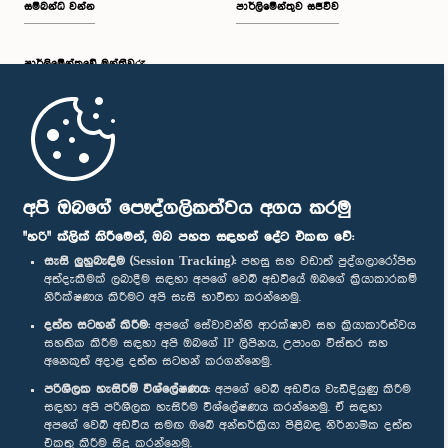
සම්බන්ධ වන්න
පාර්ලිමේන්තුව සජීවීව
පාර්ලි‌මේන්තුවේ මන්ත්‍රීවරු
මුල් පිටුව
පාර්ලිමේන්තු ජංගම යෙදුම
අපි ඔබගේ පෞද්ගලිකත්වය අගය කරමු
"හරි" ක්ලික් කිරීමෙන්, ඔබ පහත සඳහන් දේට එකඟ වේ:
සැසි ලුහුබැඳීම (Session Tracking):
පහසු සහ වඩාත් පුද්ගලාරෝපිත
අත්දැකීමක් ලබාදීම සඳහා අපගේ වෙබ් අඩවියේ ඔබගේ ක්‍රියාකාරකම්
නිරීක්ෂණය කිරීමට අපි සැසි භාවිතා කරන්නෙමු.
අප හා සම්බන්ධ වී සිටින්න :
දත්ත සටහන් කිරීම:
අපගේ සේවාවන්හි ආරක්ෂාව සහ ක්‍රියාකාරීත්වය
සහතික කිරීම සඳහා අපි ඔබගේ IP ලිපිනය, උපාංග විස්තර සහ
අනෙකුත් අදාළ දත්ත සටහන් කරගන්නෙමු.
සම්මාන
පරිශීලක හැසිරීම් විශ්ලේෂණය:
අපගේ වෙබ් අඩවිය වැඩිදියුණු කිරීම
සඳහා අපි පරිශීලක හැසිරීම විශ්ලේෂණය කරන්නෙමු. ඒ සඳහා
අපගේ වෙබ් අඩවිය සමඟ ඔබේ අන්තර්ක්‍රියා පිළිබඳ නිර්නාමික දත්ත
පෞද්ගලිකත්ව ප්‍රතිපත්තිය
එකතු කිරීම සිදු කරන්නෙමු.