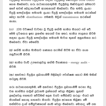
විදුලිබල නාස්තිය පිටුදැකීම සඳහා විදුලිබල මණ්ඩලය විවිධ පියවර
ගෙන තිබෙනවා, ගරු කථානායකතුමනි. විදුලිබල මණ්ඩලයට අමතරව
අපේ තවත් බෙදාහැරීමේ ආයතනයක් තිබෙනවා. ඒක තමයි, ලංකා
විදුලි පෞද්ගලික සමාගම. ලංකා විදුලි පෞද්ගලික සමාගම කරන්නේ
බෙදා හැරීම -distribution- පමණයි. ඔවුන් transmission කරන්නේ
නැහැ.
(iii) 2015 වර්ෂයේ වාර්තා වූ විදුලි ශක්ති හානිය සියයට 4ක් වේ.
මෙම දර්ශකය ඉතා ප්‍රශස්ත අගයක් වන අතර, හානිය පාලනය කිරීම
සඳහා ලංකා විදුලි පෞද්ගලික සමාගම මාර්ග තුනක් අනුගමනය කර
තිබෙනවා. ඒවා මෙසේයි.
(අ) ශක්ති හානිය මාසිකව ගණනය කරමින් සිටීම හා ඒවා ගැන
පසුවිපරම් කිරීම.
(ආ) හානිය වැඩි උපපොළවල ශක්ති විගණනය - energy audit -
කිරීම.
‍(ඇ) අනවසර විදුලිය ලබාගැනීම් පිළිබඳව පරීක්ෂණ කොට නීති මඟින්
කටයුතු කිරීම.
ගරු කථානායකතුමනි, මේ අනවසර විදුලිය ලබාගැනීම් හරහා සිදු
වන නාස්තිය කලින් ප්‍රධානම ප්‍රශ්නයක් වෙලා තිබුණා. හුඟක්
‍ප්‍රදේශවල ජනතාව අවිධිමත් ලෙස වයර් සම්බන්ධ කරලා -එයට අපි
කියන්නේ කොකු ගහනවා කියායි.- විදුලිය අරගෙන තිබුණා. මේ
තත්ත්වය දැන් සම්පූර්ණයෙන් නැති වෙලා තිබෙනවා. මොකද, මේ යහ