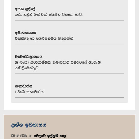
අසන ලද්දේ
ගරු නලින් බණ්ඩාර ජයමහ මහතා, පා.ම.
අමාත්‍යාංශය
විදුලිබල හා පුනර්ජනනීය බලශක්ති
ව්‍යවස්ථාදායකය
ශ්‍රී ලංකා ප්‍රජාතාන්ත්‍රික සමාජවාදී ජනරජයේ අටවැනි
පාර්ලිමේන්තුව
සභාවාරය
1 වැනි සභාවාරය
ප්‍රශ්න ඉතිහාසය
05-12-2016
වෙලාව ඉල්ලුම් කල