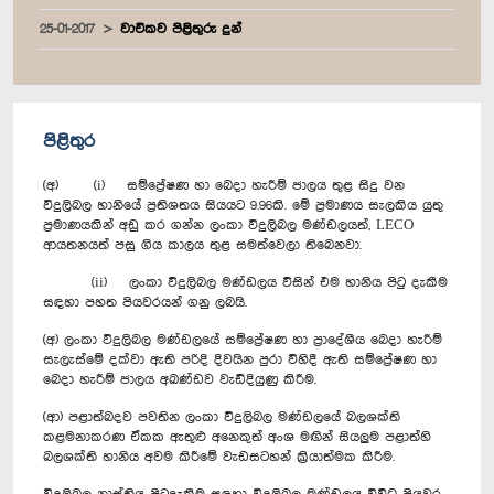
25-01-2017
වාචිකව පිළිතුරු දුන්
පිළිතුර
(අ) (i) සම්ප්‍රේෂණ හා බෙදා හැරීම් ජාලය තුළ සිදු වන
‍විදුලිබල හානියේ ප්‍රතිශතය සියයට 9.96කි. මේ ප්‍රමාණය සැලකිය යුතු
ප්‍රමාණයකින් අඩු කර ගන්න ලංකා විදුලිබල මණ්ඩලයත්, LECO
ආයතනයත් පසු ගිය කාලය තුළ සමත්වෙලා තිබෙනවා.
(ii) ලංකා විදුලිබල මණ්ඩලය විසින් එම හානිය පිටු දැකීම
සඳහා පහත පියවරයන් ගනු ලබයි.
(අ) ලංකා විදුලිබල මණ්ඩලයේ සම්ප්‍රේෂණ හා ප්‍රාදේශීය බෙදා හැරීම්
සැලැස්මේ දක්වා ඇති පරිදි දිවයින පුරා විහිදී ඇති සම්ප්‍රේෂණ හා
බෙදා හැරීම් ජාලය අඛණ්ඩව වැඩිදියුණු කිරීම.
(ආ) පළාත්බදව පවතින ලංකා විදුලිබල මණ්ඩලයේ බලශක්ති
කළමනාකරණ ඒකක ඇතුළු අනෙකුත් අංශ මඟින් සියලුම පළාත්හි
බලශක්ති හානිය අවම කිරීමේ වැඩසටහන් ක්‍රියාත්මක කිරීම.