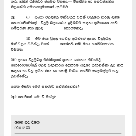
ගරු නලින් බණ්ඩාර ජයමහ මහතා,— විදුලිබල හා පුනර්ජනනීය
බලශක්ති අමාත්‍යතුමාගෙන් ඇසීමට,—
(අ) (i) ලංකා විදුලිබල මණ්ඩලය විසින් පාලනය කරනු ලබන
නො‍රොච්චෝලේ විදුලි බලාගාරය ඉදිකිරීම සඳහා ලබාගෙන ඇති
සම්පූර්ණ ණය මුදල කොපමණද;
(ii) එම ණය මුදල ගෙවනු ලබන්නේ ලංකා විදුලිබල
මණ්ඩලය විසින්ද; එසේ නොමැති නම්, මහා භාණ්ඩාගාරය
විසින්ද;
(iii) ලංකා විදුලිබල මණ්ඩලයේ ලාභය ගණනය කිරීමේදී
නො‍රොච්චෝලේ විදුලි බලාගාරය ඉදිකිරීම සඳහා ලබාගන්නා ලද ණය
සඳහා ගෙවනු ලබන ණය හා පොළී වාරික ගෙවීම සැලකිල්ලට ගනු
ලබන්නේද;
යන්න එතුමා මෙම සභාවට දන්වන්නෙහිද?
(ආ) නොඑසේ නම්, ඒ මන්ද?
අසන ලද දිනය
2016-12-03