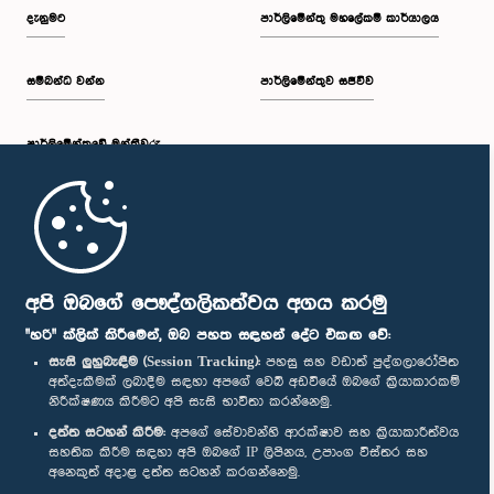
දැනුමට
පාර්ලිමේන්තු මහලේකම් කාර්යාලය
සම්බන්ධ වන්න
පාර්ලිමේන්තුව සජීවීව
පාර්ලි‌මේන්තුවේ මන්ත්‍රීවරු
මුල් පිටුව
පාර්ලිමේන්තු ජංගම යෙදුම
අපි ඔබගේ පෞද්ගලිකත්වය අගය කරමු
"හරි" ක්ලික් කිරීමෙන්, ඔබ පහත සඳහන් දේට එකඟ වේ:
සැසි ලුහුබැඳීම (Session Tracking):
පහසු සහ වඩාත් පුද්ගලාරෝපිත
අත්දැකීමක් ලබාදීම සඳහා අපගේ වෙබ් අඩවියේ ඔබගේ ක්‍රියාකාරකම්
නිරීක්ෂණය කිරීමට අපි සැසි භාවිතා කරන්නෙමු.
අප හා සම්බන්ධ වී සිටින්න :
දත්ත සටහන් කිරීම:
අපගේ සේවාවන්හි ආරක්ෂාව සහ ක්‍රියාකාරීත්වය
සහතික කිරීම සඳහා අපි ඔබගේ IP ලිපිනය, උපාංග විස්තර සහ
අනෙකුත් අදාළ දත්ත සටහන් කරගන්නෙමු.