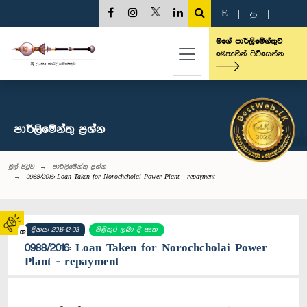
E
|
த
|
මගේ පාර්ලිමේන්තුව
මෙතැනින් පිවිසෙන්න
පාර්ලි‌මේන්තු‌ ප්‍රශ්න
මුල් පිටුව
පාර්ලි‌මේන්තු‌ ප්‍රශ්න
0988/2016: Loan Taken for Norochcholai Power Plant - repayment
දිනය: 2016-12-03
පිළිතුර ලබා දී ඇත
02
0988/2016: Loan Taken for Norochcholai Power
Plant - repayment