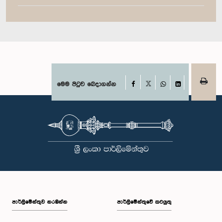
Facebook
මෙම පිටුව බෙදාගන්න
X
WhatsApp
LinkedIn
පාර්ලි‌මේන්තුව නරඹන්න
පාර්ලිමේන්තුවේ කටයුතු