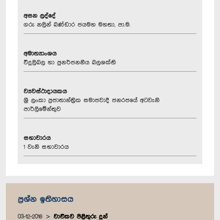
අසන ලද්දේ
ගරු නලින් බණ්ඩාර ජයමහ මහතා, පා.ම.
අමාත්‍යාංශය
විදුලිබල හා පුනර්ජනනීය බලශක්ති
ව්‍යවස්ථාදායකය
ශ්‍රී ලංකා ප්‍රජාතාන්ත්‍රික සමාජවාදී ජනරජයේ අටවැනි
පාර්ලිමේන්තුව
සභාවාරය
1 වැනි සභාවාරය
ප්‍රශ්න ඉතිහාසය
03-12-2016
වාචිකව පිළිතුරු දුන්