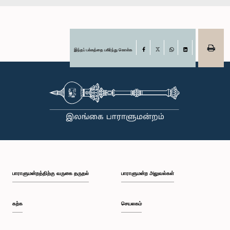
இந்தப் பக்கத்தை பகிர்ந்து கொள்க
Facebook
X
WhatsApp
LinkedIn
பாராளுமன்றத்திற்கு வருகை தருதல்
பாராளுமன்ற அலுவல்கள்
கற்க
செயலகம்