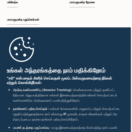
பங்கேற்க
பாராளுமன்ற நேரலை
பாராளுமன்ற உறுப்பினர்கள்
முதற்பக்கம்
பாராளுமன்ற கையடக்க செயலி
உங்கள் அந்தரங்கத்தை நாம் மதிக்கிறோம்
"சரி" என்பதைக் கிளிக் செய்வதன் மூலம், பின்வருவனவற்றை நீங்கள்
ஏற்றுக் கொள்கிறீர்கள்:
அமர்வு கண்காணிப்பு (Session Tracking):
மென்மையான மற்றும் தனிப்பட்ட
ரீதியான அனுபவத்திற்காக எங்கள் இணையத்தளத்தில் உங்கள் செயற்பாட்டைக்
எம்மை பின்தொடர்க :
கண்காணிக்க அமர்வுகளைப் பயன்படுத்துகிறோம்.
தரவினைப் பதிவு செய்தல் :
எங்கள் சேவைகளின் பாதுகாப்பு மற்றும் செயற்பாட்டை
விருதுகள்
உறுதிப்படுத்துவதற்காக நாம் உங்களது IP முகவரி, சாதன விவரங்கள் மற்றும் பிற
தொடர்புடைய தரவை நாங்கள் பதிவு செய்கிறோம்.
பயனர் நடத்தை பகுப்பாய்வு :
எமது இணையத்தளத்தை மேம்படுத்த நாம் பயனர்
தனியுரிமைக் கொள்கை