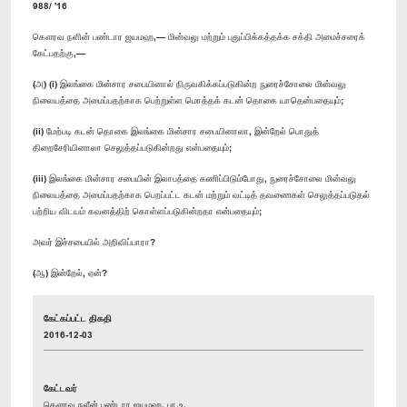
988/ '16
கௌரவ நளின் பண்டார ஜயமஹ,— மின்வலு மற்றும் புதுப்பிக்கத்தக்க சக்தி அமைச்சரைக்
கேட்பதற்கு,—
(அ) (i) இலங்கை மின்சார சபையினால் நிருவகிக்கப்படுகின்ற நுரைச்சோலை மின்வலு
நிலையத்தை அமைப்பதற்காக பெற்றுள்ள மொத்தக் கடன் தொகை யாதென்பதையும்;
(ii) மேற்படி கடன் தொகை இலங்கை மின்சார சபையினாலா, இன்றேல் பொதுத்
திறைசேரியினாலா செலுத்தப்படுகின்றது என்பதையும்;
(iii) இலங்கை மின்சார சபையின் இலாபத்தை கணிப்பிடும்போது, நுரைச்சோலை மின்வலு
நிலையத்தை அமைப்பதற்காக பெறப்பட்ட கடன் மற்றும் வட்டித் தவணைகள் செலுத்தப்படுதல்
பற்றிய விடயம் கவனத்திற் கொள்ளப்படுகின்றதா என்பதையும்;
அவர் இச்சபையில் அறிவிப்பாரா?
(ஆ) இன்றேல், ஏன்?
கேட்கப்பட்ட திகதி
2016-12-03
கேட்டவர்
கௌரவ நலீன் பண்டார ஜயமஹ, பா.உ.