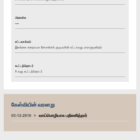
அமைச்சு
----
சட்டவாக்கம்
இலங்கை சனநாயக சோசலிசக் குடியரசின் எட்டாவது பாராளுமன்றம்
கூட்டத்தொடர்
1 வது கூட்டத்தொடர்
கேள்வியின் வரலாறு
03-12-2016
வாய்மொழியாக பதிலளித்தார்