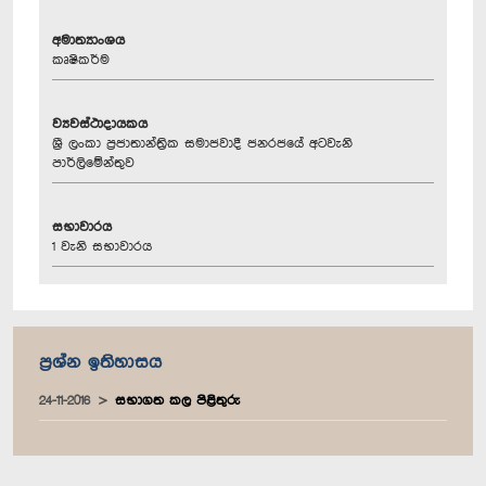
අමාත්‍යාංශය
කෘෂිකර්ම
ව්‍යවස්ථාදායකය
ශ්‍රී ලංකා ප්‍රජාතාන්ත්‍රික සමාජවාදී ජනරජයේ අටවැනි
පාර්ලිමේන්තුව
සභාවාරය
1 වැනි සභාවාරය
ප්‍රශ්න ඉතිහාසය
24-11-2016
සභාගත කල පිළිතුරු