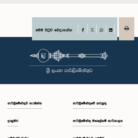
Facebook
මෙම පිටුව බෙදාගන්න
X
WhatsApp
LinkedIn
පාර්ලි‌මේන්තුව නරඹන්න
පාර්ලිමේන්තුවේ කටයුතු
දැනුමට
පාර්ලිමේන්තු මහලේකම් කාර්යාලය