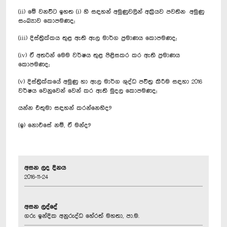
(ii) මේ වනවිට ඉහත (i) හි සඳහන් අමුණුවලින් අක්‍රියව පවතින අමුණු
සංඛ්‍යාව කොපමණද;
(iii) දිස්ත්‍රික්කය තුළ ඇති ඇල මාර්ග ප්‍රමාණය කොපමණද;
(iv) ඒ අතරින් මෙම වර්ෂය තුළ පිළිසකර කර ඇති ප්‍රමාණය
කොපමණද;
(v) දිස්ත්‍රික්කයේ අමුණු හා ඇල මාර්ග ශුද්ධ පවිත්‍ර කිරීම සඳහා 2016
වර්ෂය වෙනුවෙන් වෙන් කර ඇති මුදල කොපමණද;
යන්න එතුමා සඳහන් කරන්නෙහිද?
(ඉ) නොඑසේ නම්, ඒ මන්ද?
අසන ලද දිනය
2016-11-24
අසන ලද්දේ
ගරු ඉන්දික අනුරුද්ධ හේරත් මහතා, පා.ම.