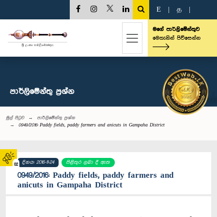
E
|
த
|
මගේ පාර්ලිමේන්තුව
මෙතැනින් පිවිසෙන්න
පාර්ලි‌මේන්තු‌ ප්‍රශ්න
මුල් පිටුව
පාර්ලි‌මේන්තු‌ ප්‍රශ්න
0949/2016: Paddy fields, paddy farmers and anicuts in Gampaha District
දිනය: 2016-11-24
පිළිතුර ලබා දී ඇත
02
0949/2016: Paddy fields, paddy farmers and
anicuts in Gampaha District