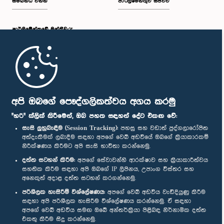
සම්බන්ධ වන්න
පාර්ලිමේන්තුව සජීවීව
පාර්ලි‌මේන්තුවේ මන්ත්‍රීවරු
මුල් පිටුව
පාර්ලිමේන්තු ජංගම යෙදුම
අපි ඔබගේ පෞද්ගලිකත්වය අගය කරමු
"හරි" ක්ලික් කිරීමෙන්, ඔබ පහත සඳහන් දේට එකඟ වේ:
සැසි ලුහුබැඳීම (Session Tracking):
පහසු සහ වඩාත් පුද්ගලාරෝපිත
අත්දැකීමක් ලබාදීම සඳහා අපගේ වෙබ් අඩවියේ ඔබගේ ක්‍රියාකාරකම්
නිරීක්ෂණය කිරීමට අපි සැසි භාවිතා කරන්නෙමු.
අප හා සම්බන්ධ වී සිටින්න :
දත්ත සටහන් කිරීම:
අපගේ සේවාවන්හි ආරක්ෂාව සහ ක්‍රියාකාරීත්වය
සහතික කිරීම සඳහා අපි ඔබගේ IP ලිපිනය, උපාංග විස්තර සහ
අනෙකුත් අදාළ දත්ත සටහන් කරගන්නෙමු.
සම්මාන
පරිශීලක හැසිරීම් විශ්ලේෂණය:
අපගේ වෙබ් අඩවිය වැඩිදියුණු කිරීම
සඳහා අපි පරිශීලක හැසිරීම විශ්ලේෂණය කරන්නෙමු. ඒ සඳහා
අපගේ වෙබ් අඩවිය සමඟ ඔබේ අන්තර්ක්‍රියා පිළිබඳ නිර්නාමික දත්ත
පෞද්ගලිකත්ව ප්‍රතිපත්තිය
එකතු කිරීම සිදු කරන්නෙමු.