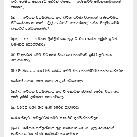
ගරු ඉන්දික අනුරුද්ධ හේරත් මහතා,— කෘෂිකර්ම අමාත්‍යතුමාගෙන්
ඇසීමට,—
(අ) ගම්පහ දිස්ත්‍රික්කය තුළ සිටින පූර්ණ වශයෙන් කෘෂිකර්මය
ජීවනෝපාය කරගත් පවුල් සංඛ්‍යාව කොපමණද යන්න එතුමා මෙම
සභාවට දන්වන්නෙහිද?
(ආ) (i) ගම්පහ දිස්ත්‍රික්කය තුළ වී වගා කරන කුඹුරු ඉඩම්
ප්‍රමාණය කොපමණද;
(ii) ඒ අතරින් මෙම වර්ෂයේ වගා කර නොමැති ඉඩම් ප්‍රමාණය
කොපමණද;
(iii) වී වගාකර නොමැති කුඹුරු ඉඩම් වගා නොකිරීමට හේතු කවරේද;
යන්නත් එතුමා මෙම සභාවට දන්වන්නෙහිද?
(ඇ) (i) ගම්පහ දිස්ත්‍රික්කය තුළ වී නොවන වෙනත් භෝග වගා කර
ඇති ඉඩම් ප්‍රමාණය කොපමණද;
(ii) එලෙස වගා කර ඇති භෝග කවරේද;
යන්න එතුමා තවදුරටත් මෙම සභාවට දන්වන්නෙහිද?
(ඈ) (i) ගම්පහ දිස්ත්‍රික්කය තුළ කෘෂිකාර්මික කටයුතු වෙනුවෙන්
භාවිතා කරන අමුණු සංඛ්‍යාව කොපමණද;