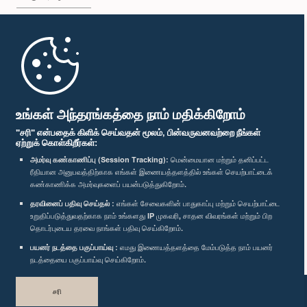
முதற்பக்கம்
பாராளுமன்ற கையடக்க செயலி
உங்கள் அந்தரங்கத்தை நாம் மதிக்கிறோம்
"சரி" என்பதைக் கிளிக் செய்வதன் மூலம், பின்வருவனவற்றை நீங்கள்
ஏற்றுக் கொள்கிறீர்கள்:
அமர்வு கண்காணிப்பு (Session Tracking):
மென்மையான மற்றும் தனிப்பட்ட
ரீதியான அனுபவத்திற்காக எங்கள் இணையத்தளத்தில் உங்கள் செயற்பாட்டைக்
எம்மை பின்தொடர்க :
கண்காணிக்க அமர்வுகளைப் பயன்படுத்துகிறோம்.
தரவினைப் பதிவு செய்தல் :
எங்கள் சேவைகளின் பாதுகாப்பு மற்றும் செயற்பாட்டை
விருதுகள்
உறுதிப்படுத்துவதற்காக நாம் உங்களது IP முகவரி, சாதன விவரங்கள் மற்றும் பிற
தொடர்புடைய தரவை நாங்கள் பதிவு செய்கிறோம்.
பயனர் நடத்தை பகுப்பாய்வு :
எமது இணையத்தளத்தை மேம்படுத்த நாம் பயனர்
தனியுரிமைக் கொள்கை
நடத்தையை பகுப்பாய்வு செய்கிறோம்.
பதிப்புரிமை © இலங்கை பாராளுமன்றம்.
சரி
முழுப்பதிப்புரிமையுடையது.