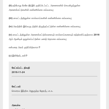
(ii) தற்போது மேலே (i) இல் குறிப்பிடப்பட்ட அணைகளில் செயலிழந்துள்ள
அணைக்கட்டுகளின் எண்ணிக்கை எவ்வளவு;
(iii) மாவட்டத்திலுள்ள கால்வாய்களின் எண்ணிக்கை எவ்வளவு;
(iv) அவற்றில் இவ்வருடத்தில் திருத்தப்பட்டுள்ள எண்ணிக்கை எவ்வளவு;
(v) மாவட்டத்திலுள்ள அணைக்கட்டுக்களையும் கால்லாய்களையும் சுத்திகரிப்பதற்காக 2016
ஆம் ஆண்டில் ஒதுக்கப்பட்டுள்ள பணத் தொகை எவ்வளவு;
என்பதை அவர் குறிப்பிடுவாரா?
(உ) இன்றேல், ஏன்?
கேட்கப்பட்ட திகதி
2016-11-24
கேட்டவர்
கௌரவ இந்திக அனுருத்த ஹேரத், பா.உ.
அமைச்சு