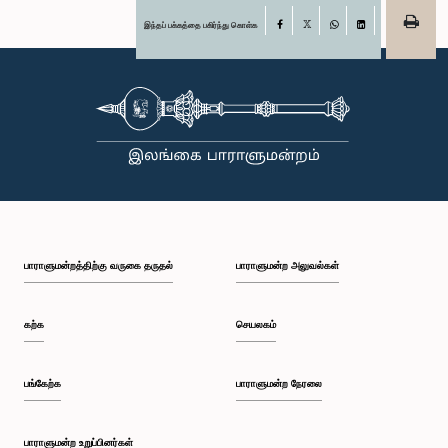
இந்தப் பக்கத்தை பகிர்ந்து கொள்க
Facebook
X
WhatsApp
LinkedIn
பாராளுமன்றத்திற்கு வருகை தருதல்
பாராளுமன்ற அலுவல்கள்
கற்க
செயலகம்
பங்கேற்க
பாராளுமன்ற நேரலை
பாராளுமன்ற உறுப்பினர்கள்