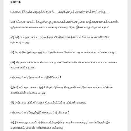
949/'16
கௌரவ இந்திக்க அநுருத்த ஹேரத்,— கமத்தொழில் அமைச்சரைக் கேட்பதற்கு,—
(அ) கம்பஹா மாவட்டத்திலுள்ள முழுமையாகக் கமத்தொழிலை வாழ்வாதாரமாகக் கொண்ட
குடும்பங்களின் எண்ணிக்கை எவ்வளவு என்பதை அவர் இச்சபைக்கு அறிவிப்பாரா?
(ஆ) (i) கம்பஹா மாவட்டத்தில் நெற்பயிர்ச்செய்கை செய்யப்படும் வயல் காணிகளின்
பரப்பளவு யாது;
(ii) அவற்றில் இவ்வருடத்தில் பயிர்ச்செய்கை செய்யப்படாத காணிகளின் பரப்பளவு யாது;
(iii) நெற்பயிர்ச்செய்கை செய்யப்படாத காணிகளில் பயிர்ச்செய்கை செய்யப்படாமைக்கான
காரணங்கள் யாவை;
என்பதை அவர் இச்சபைக்கு அறிவிப்பாரா?
(இ) (i) கம்பஹா மாவட்டத்தில் நெல் அல்லாத வேறு பயிர்கள் செய்கை பண்ணப்பட்டுள்ள
காணிகளின் பரப்பளவு யாது;
(ii) அவ்வாறு பயிர்ச்செய்கை செய்யப்பட்டுள்ள பயிர்கள் யாவை;
என்பதை அவர் மேலும் இச்சபைக்கு அறிவிப்பாரா?
(ஈ) (i) கம்பஹா மாவட்டத்தில் கமத்தொழில் நடவடிக்கைகளுக்குப் பயன்படுத்தப்படும்
அணைக்கட்டுகளின் எண்ணிக்கை எவ்வளவு;