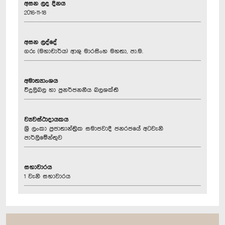
අසන ලද දිනය
2016-11-18
අසන ලද්දේ
ගරු (මහාචාර්ය) ආශු මාරසිංහ මහතා, පා.ම.
අමාත්‍යාංශය
විදුලිබල හා පුනර්ජනනීය බලශක්ති
ව්‍යවස්ථාදායකය
ශ්‍රී ලංකා ප්‍රජාතාන්ත්‍රික සමාජවාදී ජනරජයේ අටවැනි
පාර්ලිමේන්තුව
සභාවාරය
1 වැනි සභාවාරය