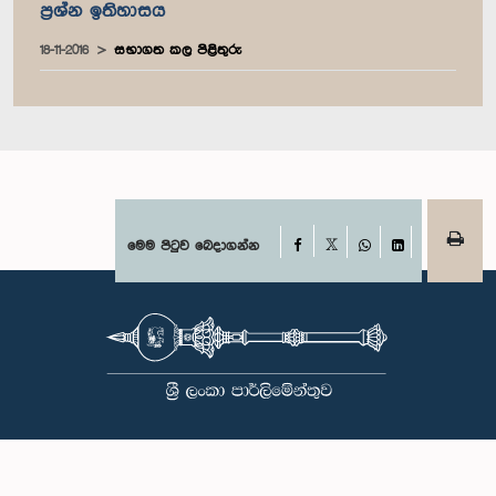
ප්‍රශ්න ඉතිහාසය
18-11-2016
සභාගත කල පිළිතුරු
Facebook
මෙම පිටුව බෙදාගන්න
X
WhatsApp
LinkedIn