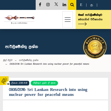
E
|
த
|
මගේ පාර්ලිමේන්තුව
මෙතැනින් පිවිසෙන්න
පාර්ලි‌මේන්තු‌ ප්‍රශ්න
මුල් පිටුව
පාර්ලි‌මේන්තු‌ ප්‍රශ්න
0935/2016: Sri Lankan Research into using nuclear power for peaceful means
දිනය: 2016-11-18
පිළිතුර ලබා දී ඇත
02
0935/2016: Sri Lankan Research into using
nuclear power for peaceful means