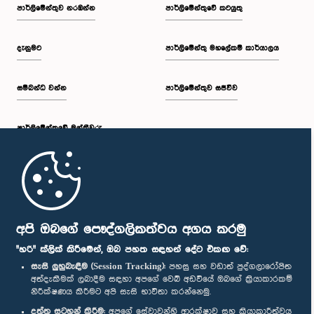
පාර්ලි‌මේන්තුව නරඹන්න
පාර්ලිමේන්තුවේ කටයුතු
දැනුමට
පාර්ලිමේන්තු මහලේකම් කාර්යාලය
සම්බන්ධ වන්න
පාර්ලිමේන්තුව සජීවීව
පාර්ලි‌මේන්තුවේ මන්ත්‍රීවරු
මුල් පිටුව
පාර්ලිමේන්තු ජංගම යෙදුම
අපි ඔබගේ පෞද්ගලිකත්වය අගය කරමු
"හරි" ක්ලික් කිරීමෙන්, ඔබ පහත සඳහන් දේට එකඟ වේ:
සැසි ලුහුබැඳීම (Session Tracking):
පහසු සහ වඩාත් පුද්ගලාරෝපිත
අත්දැකීමක් ලබාදීම සඳහා අපගේ වෙබ් අඩවියේ ඔබගේ ක්‍රියාකාරකම්
නිරීක්ෂණය කිරීමට අපි සැසි භාවිතා කරන්නෙමු.
අප හා සම්බන්ධ වී සිටින්න :
දත්ත සටහන් කිරීම:
අපගේ සේවාවන්හි ආරක්ෂාව සහ ක්‍රියාකාරීත්වය