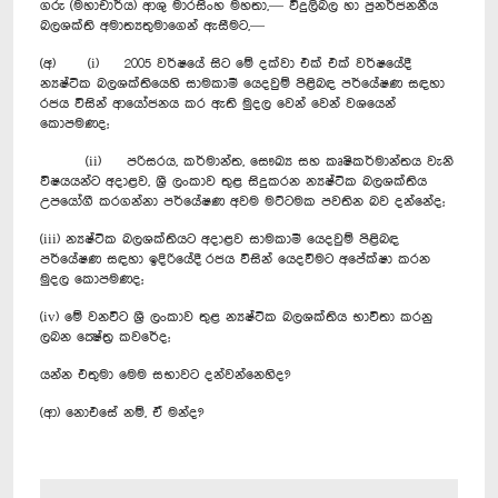
ගරු (මහාචාර්ය) ආශු මාරසිංහ මහතා,— විදුලිබල හා පුනර්ජනනීය
බලශක්ති අමාත්‍යතුමාගෙන් ඇසීමට,—
(අ) (i) 2005 වර්ෂයේ සිට මේ දක්වා එක් එක් වර්ෂයේදී
න්‍යෂ්ටික බලශක්තියෙහි සාමකාමී යෙදවුම් පිළිබඳ පර්යේෂණ සඳහා
රජය විසින් ආයෝජනය කර ඇති මුදල වෙන් වෙන් වශයෙන්
කොපමණද;
(ii) පරිසරය, කර්මාන්ත, සෞඛ්‍ය සහ කෘෂිකර්මාන්තය වැනි
විෂයයන්ට අදාළව, ශ්‍රී ලංකාව තුළ සිදුකරන න්‍යෂ්ටික බලශක්තිය
උපයෝගී කරගන්නා පර්යේෂණ අවම මට්ටමක පවතින බව දන්නේද;
(iii) න්‍යෂ්ටික බලශක්තියට අදාළව සාමකාමී යෙදවුම් පිළිබඳ
ප‍ර්යේෂණ සඳහා ඉදිරියේදී රජය විසින් යෙදවීමට අපේක්ෂා කරන
මුදල ‍කොපමණද;
(iv) මේ වනවිට ශ්‍රී ලංකාව තුළ න්‍යෂ්ටික බලශක්තිය භාවිතා කරනු
ලබන ක්‍ෂේත්‍ර කවරේද;
යන්න එතුමා මෙම සභාවට දන්වන්නෙහිද?
(ආ) නොඑසේ නම්, ඒ මන්ද?