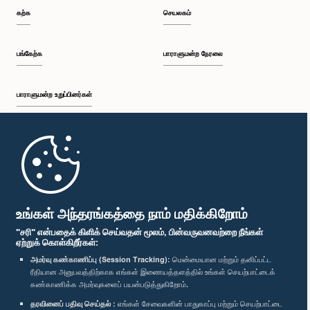
கற்க
செயலகம்
பங்கேற்க
பாராளுமன்ற நேரலை
பாராளுமன்ற உறுப்பினர்கள்
முதற்பக்கம்
பாராளுமன்ற கையடக்க செயலி
உங்கள் அந்தரங்கத்தை நாம் மதிக்கிறோம்
"சரி" என்பதைக் கிளிக் செய்வதன் மூலம், பின்வருவனவற்றை நீங்கள்
ஏற்றுக் கொள்கிறீர்கள்:
அமர்வு கண்காணிப்பு (Session Tracking):
மென்மையான மற்றும் தனிப்பட்ட
ரீதியான அனுபவத்திற்காக எங்கள் இணையத்தளத்தில் உங்கள் செயற்பாட்டைக்
எம்மை பின்தொடர்க :
கண்காணிக்க அமர்வுகளைப் பயன்படுத்துகிறோம்.
தரவினைப் பதிவு செய்தல் :
எங்கள் சேவைகளின் பாதுகாப்பு மற்றும் செயற்பாட்டை