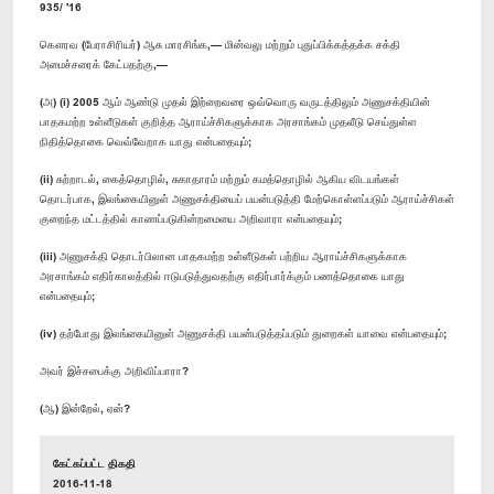
935/ '16
கௌரவ (பேராசிரியர்) ஆசு மாரசிங்க,— மின்வலு மற்றும் புதுப்பிக்கத்தக்க சக்தி
அமைச்சரைக் கேட்பதற்கு,—
(அ) (i) 2005 ஆம் ஆண்டு முதல் இற்றைவரை ஒவ்வொரு வருடத்திலும் அணுசக்தியின்
பாதகமற்ற உள்ளீடுகள் குறித்த ஆராய்ச்சிகளுக்காக அரசாங்கம் முதலீடு செய்துள்ள
நிதித்தொகை வெவ்வேறாக யாது என்பதையும்;
(ii) சுற்றாடல், கைத்தொழில், சுகாதாரம் மற்றும் கமத்தொழில் ஆகிய விடயங்கள்
தொடர்பாக, இலங்கையினுள் அணுசக்தியைப் பயன்படுத்தி மேற்கொள்ளப்படும் ஆராய்ச்சிகள்
குறைந்த மட்டத்தில் காணப்படுகின்றமையை அறிவாரா என்பதையும்;
(iii) அணுசக்தி தொடர்பிலான பாதகமற்ற உள்ளீடுகள் பற்றிய ஆராய்ச்சிகளுக்காக
அரசாங்கம் எதிர்காலத்தில் ஈடுபடுத்துவதற்கு எதிர்பார்க்கும் பணத்தொகை யாது
என்பதையும்;
(iv) தற்போது இலங்கையினுள் அணுசக்தி பயன்படுத்தப்படும் துறைகள் யாவை என்பதையும்;
அவர் இச்சபைக்கு அறிவிப்பாரா?
(ஆ) இன்றேல், ஏன்?
கேட்கப்பட்ட திகதி
2016-11-18