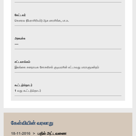
கேட்டவர்
கௌரவ (பேராசிரியர்) ஆசு மாரசிங்க, பா.உ.
அமைச்சு
----
சட்டவாக்கம்
இலங்கை சனநாயக சோசலிசக் குடியரசின் எட்டாவது பாராளுமன்றம்
கூட்டத்தொடர்
1 வது கூட்டத்தொடர்
கேள்வியின் வரலாறு
18-11-2016
பதில் அட்டவணை