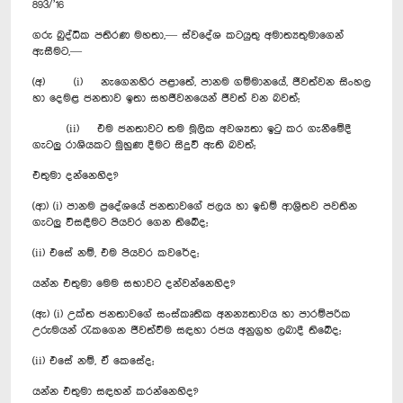
893/’16
ගරු බුද්ධික පතිරණ මහතා,— ස්වදේශ කටයුතු අමාත්‍යතුමාගෙන්
ඇසීමට,—
(අ) (i) නැගෙනහිර පළාතේ, පානම ගම්මානයේ, ජීවත්වන සිංහල
හා දෙමළ ජනතාව ඉතා සහජීවනයෙන් ජීවත් වන බවත්;
(ii) එම ජනතාවට තම මූලික අවශ්‍යතා ඉටු කර ගැනීමේදී
ගැටලු රාශියකට මුහුණ දීමට සිදුවී ඇති බවත්;
එතුමා දන්නෙහිද?
(ආ) (i) පානම ප‍්‍රදේශයේ ජනතාවගේ ජලය හා ඉඩම් ආශ‍්‍රිතව පවතින
ගැටලු විසඳීමට පියවර ගෙන තිබේද;
(ii) එසේ නම්, එම පියවර කවරේද;
යන්න එතුමා මෙම සභාවට දන්වන්නෙහිද?
(ඇ) (i) උක්ත ජනතාවගේ සංස්කෘතික අනන්‍යතාවය හා පාරම්පරික
උරුමයන් රැකගෙන ජීවත්වීම සඳහා රජය අනුග‍්‍රහ ලබාදී තිබේද;
(ii) එසේ නම්, ඒ කෙසේද;
යන්න එතුමා සඳහන් කරන්නෙහිද?