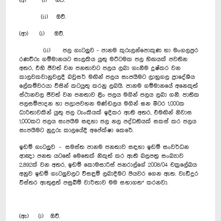
(අ) (i) ඔව්.
(ii) ඔව්.
(ආ) (i) ඔව්.
(ii) ජල ගැටලුව - පානම කුරුලන්පොකුණ හා මංගලපුර
රණවිරු ගම්මානයට සැලකිය යුතු මට්ටමක ජල හිඟයක් පවතින
අතර, එහි ජීවත් වන ජනතාවට ජලය ලබා ගැනීම දුෂ්කර වන
කාලවකවානුවලදී බවුසර් මඟින් ජලය සැපයීමට ලාහුගල ප්‍රාදේශීය
ලේකම්වරයා විසින් කටයුතු කරනු ලබයි. පානම ගම්මානයේ අනෙකුත්
ස්ථානවල ජීවත් වන ජනතාව ළිං ජලය මගින් ජලය ලබා ගනී. ජාතික
ජලසම්පාදන හා ජලාපවහන මණ්ඩලය මගින් ඝන මීටර 1,000ක
ධාරිතාවකින් යුතු ජල ටැංකියක් ඉදිකර ඇති අතර, එමඟින් නිවාස
1,000කට ජලය සැපයීම සඳහා ජල නල පද්ධතියක් සකස් කර ජලය
සැපයීමට නුදුරු කාලයේදී අපේක්ෂා කෙරේ.
ඉඩම් ගැටලුව - සමස්ත පානම ජනතාව සඳහා ඉඩම් සංවර්ධන
ආඥා පනත යටතේ මෙතෙක් නිකුත් කර ඇති බලපත්‍ර සංඛ්‍යාව
2,892ක් වන අතර, ඉඩම් කොමසාරිස් ජනරාල්ගේ 2008/04 චක්‍රලේඛය
අනුව ඉඩම් ගැටලුවලට විසඳුම් ලබාදීමට පියවර ගෙන ඇත. වැඩිදුර
විස්තර ඇතුළත් පසුබිම් වාර්තාව මම සභාගත* කරනවා.
(ඇ) (i) ඔව්.