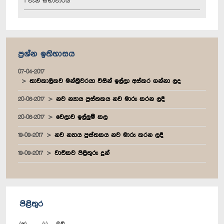
1 වැනි සභාවාරය
ප්‍රශ්න ඉතිහාසය
07-04-2017
තාවකාලිකව මන්ත්‍රීවරයා විසින් ඉල්ලා අස්කර ගන්නා ලද
20-06-2017
නව න්‍යාය පුස්තකය නව මාරු කරන ලදී
20-06-2017
වෙලාව ඉල්ලුම් කල
19-09-2017
නව න්‍යාය පුස්තකය නව මාරු කරන ලදී
19-09-2017
වාචිකව පිළිතුරු දුන්
පිළිතුර