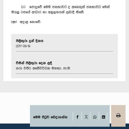
(ii) පොදුවේ මෙම ජනතාවට ද අනෙකුත් ජනතාවට මෙන්
සියලු රජයේ ආධාර හා අනුග්‍රහයන් ලබාදී තිබේ.
(ඈ) අදාළ නොවේ.
පිළිතුරු දුන් දිනය
2017-09-19
විසින් පිළිතුරු දෙන ලදී
ගරු වජිර අබේවර්ධන මහතා, පා.ම.
Facebook
මෙම පිටුව බෙදාගන්න
X
WhatsApp
LinkedIn