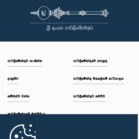
පාර්ලි‌මේන්තුව නරඹන්න
පාර්ලිමේන්තුවේ කටයුතු
දැනුමට
පාර්ලිමේන්තු මහලේකම් කාර්යාලය
සම්බන්ධ වන්න
පාර්ලිමේන්තුව සජීවීව
පාර්ලි‌මේන්තුවේ මන්ත්‍රීවරු
මුල් පිටුව