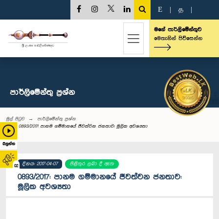
E
|
த
|
මගේ පාර්ලිමේන්තුව
මෙතැනින් පිවිසෙන්න
පාර්ලි‌මේන්තු‌ ප්‍රශ්න
මුල් පිටුව
පාර්ලි‌මේන්තු‌ ප්‍රශ්න
0893/2017: පානම ගම්මානයේ ජීවත්වන ජනතාව: මූලික අවශ්‍යතා
බලන්න
දිනය: 2017-04-07
පිළිතුර ලබා දී ඇත
02
0893/2017: පානම ගම්මානයේ ජීවත්වන ජනතාව:
මූලික අවශ්‍යතා