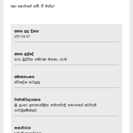
(ඈ) නොඑසේ නම්, ඒ මන්ද?
අසන ලද දිනය
2017-04-07
අසන ලද්දේ
ගරු බුද්ධික පතිරණ මහතා, පා.ම.
අමාත්‍යාංශය
ස්වදේශ කටයුතු
ව්‍යවස්ථාදායකය
ශ්‍රී ලංකා ප්‍රජාතාන්ත්‍රික සමාජවාදී ජනරජයේ අටවැනි
පාර්ලිමේන්තුව
සභාවාරය