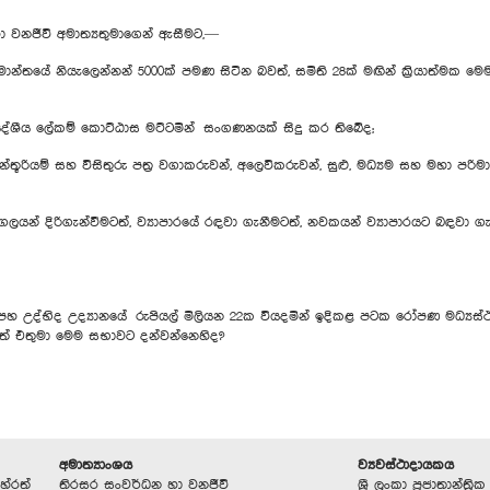
 වනජීවි අමාත්‍යතුමාගෙන් ඇසීමට,—
 කර්මාන්තයේ නියැලෙන්නන් 5000ක් පමණ සිටින බවත්, සමිති 28ක් මඟින් ක්‍රියාත්මක 
දේශීය ලේකම් කොට්ඨාස මට්ටමින් සංගණනයක් සිදු කර තිබේද;
 ඇන්තූරියම් සහ විසිතුරු පත්‍ර වගාකරුවන්, අලෙවිකරුවන්, සුළු, මධ්‍යම සහ මහා
 පුද්ගලයන් දිරිගැන්වීමටත්, ව්‍යාපාරයේ රඳවා ගැනීමටත්, නවකයන් ව්‍යාපාරයට බඳවා ග
ම්පහ උද්භිද උද්‍යානයේ රුපියල් මිලියන 22ක වියදමින් ඉදිකළ පටක රෝපණ මධ්‍
්නත් එතුමා මෙම සභාවට දන්වන්නෙහිද?
අමාත්‍යාංශය
ව්‍යවස්ථාදායකය
හේරත්
තිරසර සංවර්ධන හා වනජීවි
ශ්‍රී ලංකා ප්‍රජාතාන්ත