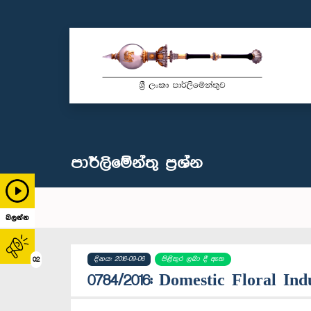
පාර්ලි‌මේන්තු‌ ප්‍රශ්න
බලන්න
දිනය: 2016-09-06
පිළිතුර ලබා දී ඇත
02
0784/2016: Domestic Floral In