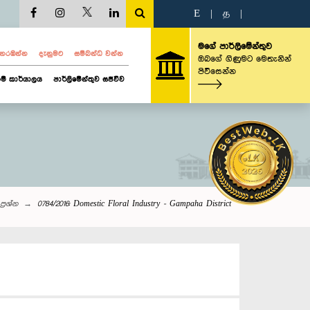
E
|
த
|
මගේ පාර්ලිමේන්තුව
ව නරඹන්න
දැනුමට
සම්බන්ධ වන්න
ඔබගේ ගිණුමට මෙතැනින්
පිවිසෙන්න
ම් කාර්යාලය
පාර්ලිමේන්තුව සජීවීව
ප්‍රශ්න
0784/2016: Domestic Floral Industry - Gampaha District