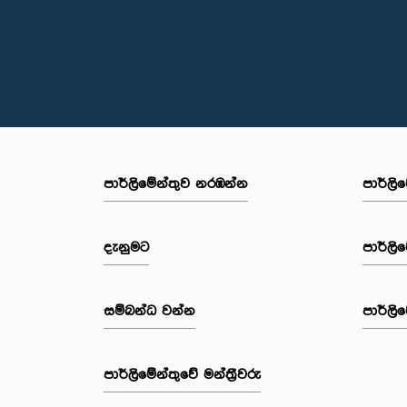
පාර්ලි‌මේන්තුව නරඹන්න
පාර්ලි
දැනුමට
පාර්ලි
සම්බන්ධ වන්න
පාර්ලි
පාර්ලි‌මේන්තුවේ මන්ත්‍රීවරු