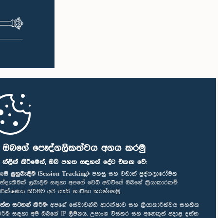
ි ඔබගේ පෞද්ගලිකත්වය අගය කරමු
" ක්ලික් කිරීමෙන්, ඔබ පහත සඳහන් දේට එකඟ වේ:
ැසි ලුහුබැඳීම (Session Tracking):
පහසු සහ වඩාත් පුද්ගලාරෝපිත
ත්දැකීමක් ලබාදීම සඳහා අපගේ වෙබ් අඩවියේ ඔබගේ ක්‍රියාකාරකම්
ිරීක්ෂණය කිරීමට අපි සැසි භාවිතා කරන්නෙමු.
ත්ත සටහන් කිරීම:
අපගේ සේවාවන්හි ආරක්ෂාව සහ ක්‍රියාකාරීත්වය සහතික
ිරීම සඳහා අපි ඔබගේ IP ලිපිනය, උපාංග විස්තර සහ අනෙකුත් අදාළ දත්ත