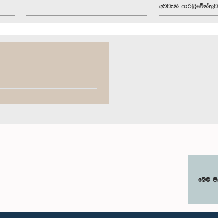
අටවැනි පාර්ලිමේන්තුව
මෙම පි