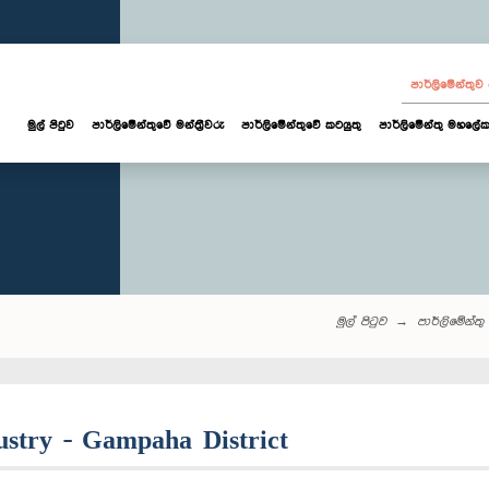
පාර්ලි‌මේන්තු
මුල් පිටුව
පාර්ලි‌මේන්තුවේ මන්ත්‍රීවරු
පාර්ලිමේන්තුවේ කටයුතු
පාර්ලිමේන්තු මහලේක
මුල් පිටුව
පාර්ලි‌මේන්තු‌ 
dustry - Gampaha District