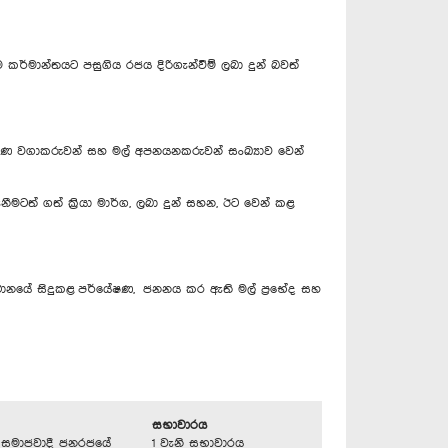
මෙම කර්මාන්තයට පසුගිය රජය දිරිගැන්වීම් ලබා දුන් බවත්
 පරිමාණ වගාකරුවන් සහ මල් අපනයනකරුවන් සංඛ්‍යාව වෙන්
ැනීමටත් ගත් ක්‍රියා මාර්ග, ලබා දුන් සහන, ඊට වෙන් කළ
යස්ථානයේ සිදුකළ පර්යේෂණ, ජනනය කර ඇති මල් ප්‍රභේද සහ
සභාවාරය
්‍රික සමාජවාදී ජනරජයේ
1 වැනි සභාවාරය