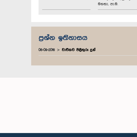
මහතා, පා.ම.
ප්‍රශ්න ඉතිහාසය
06-09-2016
වාචිකව පිළිතුරු දුන්