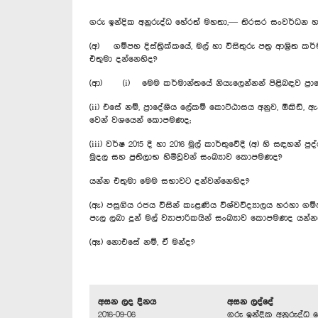
ගරු ඉන්දික අනුරුද්ධ හේරත් මහතා,— තිරසර සංවර්ධන හා
(අ) ගම්පහ දිස්ත්‍රික්කයේ, මල් හා විසිතුරු පත්‍ර ආශ්‍රිත
එතුමා දන්නෙහිද?
(ආ) (i) මෙම කර්මාන්තයේ නියැලෙන්නන් පිළිබඳව ප්‍රා
(ii) එසේ නම්, ප්‍රාදේශීය ලේකම් කොට්ඨාසය අනුව, ඕකිඩ්,
වෙන් වශයෙන් කොපමණද;
(iii) වර්ෂ 2015 දී හා 2016 මුල් කාර්තුවේදී (අ) හි සඳහන්
මුදල සහ ප්‍රතිලාභ හිමිවූවන් සංඛ්‍යාව කොපමණද?
යන්න එතුමා මෙම සභාවට දන්වන්නෙහිද?
(ඇ) පසුගිය රජය විසින් කැළණිය විශ්වවිද්‍යාලය හරහා ග
පැල ලබා දුන් මල් ව්‍යාපාරිකයින් සංඛ්‍යාව කොපමණද යන
(ඈ) නොඑසේ නම්, ඒ මන්ද?
අසන ලද දිනය
අසන ලද්දේ
2016-09-06
ගරු ඉන්දික අනුරුද්ධ 