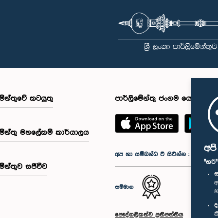
මේන්තුවේ කටයුතු
පාර්ලිමේන්තු ජංගම යෙදුම
මේන්තු මහලේකම් කාර්යාලය
අප
අප හා සම්බන්ධ වී සිටින්න :
"හරි
මේන්තුව සජීවීව
ස
අ
සම්මාන
න
ද
ක
පෞද්ගලිකත්ව ප්‍රතිපත්තිය