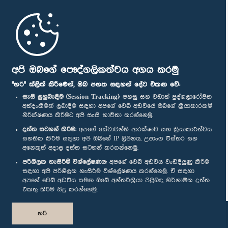
මුල් පිටුව
පාර්ලිමේන්තු ජංගම යෙදුම
අපි ඔබගේ පෞද්ගලිකත්වය අගය කරමු
"හරි" ක්ලික් කිරීමෙන්, ඔබ පහත සඳහන් දේට එකඟ වේ:
සැසි ලුහුබැඳීම (Session Tracking):
පහසු සහ වඩාත් පුද්ගලාරෝපිත
අත්දැකීමක් ලබාදීම සඳහා අපගේ වෙබ් අඩවියේ ඔබගේ ක්‍රියාකාරකම්
නිරීක්ෂණය කිරීමට අපි සැසි භාවිතා කරන්නෙමු.
අප හා සම්බන්ධ වී සිටින්න :
දත්ත සටහන් කිරීම:
අපගේ සේවාවන්හි ආරක්ෂාව සහ ක්‍රියාකාරීත්වය
සහතික කිරීම සඳහා අපි ඔබගේ IP ලිපිනය, උපාංග විස්තර සහ
අනෙකුත් අදාළ දත්ත සටහන් කරගන්නෙමු.
සම්මාන
පරිශීලක හැසිරීම් විශ්ලේෂණය:
අපගේ වෙබ් අඩවිය වැඩිදියුණු කිරීම
සඳහා අපි පරිශීලක හැසිරීම විශ්ලේෂණය කරන්නෙමු. ඒ සඳහා
අපගේ වෙබ් අඩවිය සමඟ ඔබේ අන්තර්ක්‍රියා පිළිබඳ නිර්නාමික දත්ත
පෞද්ගලිකත්ව ප්‍රතිපත්තිය
එකතු කිරීම සිදු කරන්නෙමු.
© ශ්‍රී ලංකා පාර්ලි‌මේන්තුව.
හරි
සියලු හිමිකම් ඇවිරිණි.
නිර්මාණය සහ සංවර්ධනය
TekGeeks