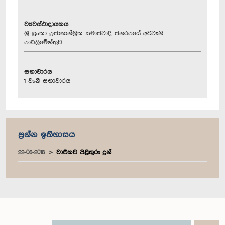
ව්‍යවස්ථාදායකය
ශ්‍රී ලංකා ප්‍රජාතාන්ත්‍රික සමාජවාදී ජනරජයේ අටවැනි
පාර්ලිමේන්තුව
සභාවාරය
1 වැනි සභාවාරය
ප්‍රශ්න ඉතිහාසය
22-06-2016
වාචිකව පිළිතුරු දුන්