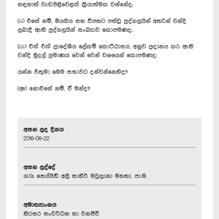
සඳහාත් වැඩපිළිවෙළක් ක්‍රියාත්මක වන්නේද;
(ii) එසේ නම්, මියගිය සහ විපතට පත්වූ පුද්ගලයින් අතරින් වන්දි
ලබාදී ඇති පුද්ගලයින් සංඛ්‍යාව කොපමණද;
(iii) එක් එක් ප්‍රාදේශීය ලේකම් කොට්ඨාසය, අනුව ප්‍රදානය කර ඇති
වන්දි මුදල් ප්‍රමාණය වෙන් වෙන් වශයෙන් කොපමණද;
යන්න එතුමා මෙම සභාවට දන්වන්නෙහිද?
(ඈ) නොඑසේ නම්, ඒ මන්ද?
අසන ලද දිනය
2016-06-22
අසන ලද්දේ
ගරු සෙය්යිඩ් අලී සාහීර් මවුලානා මහතා, පා.ම.
අමාත්‍යාංශය
තිරසර සංවර්ධන හා වනජීවි