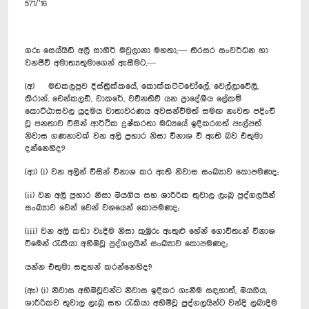
571/’16
ගරු සෙය්යිඩ් අලී සාහීර් මවුලානා මහතා,— තිරසර සංවර්ධන හා
වනජීවි අමාත්‍යතුමාගෙන් ඇසීමට,—
(අ) මඩකලපුව දිස්ත්‍රික්කයේ, කොක්කට්ටිචෝලේ, වෙල්ලාවේලි,
කිරාන්, චෙන්කලඩි, වාකරේ, වව්නතිව් යන ප්‍රාදේශීය ලේකම්
‍කොට්ඨාසවල යුදමය වාතාවරණය අවසන්වීමත් සමඟ නැවත පදිංචි
වූ ජනතාව විසින් ආර්ථික දුෂ්කරතා මධ්‍යයේ ඉදිකරගත් පැල්පත්
නිවාස ගණනාවක් වන අලි ප්‍රහාර නිසා විනාශ වී ඇති බව එතුමා
දන්නෙහිද?
(ආ) (i) වන අලින් විසින් විනාශ කර ඇති නිවාස සංඛ්‍යාව කොපමණද;
(ii) වන අලි ප්‍රහාර නිසා මියගිය සහ ශාරීරික තුවාල ලැබූ පුද්ගලයින්
සංඛ්‍යාව වෙන් වෙන් වශයෙන් කොපමණද;
(iii) වන අලි කඩා වැදීම නිසා කුඹුරු ඇතුළු හේන් ගොවිතැන් විනාශ
වී‍මෙන් රැකියා අහිමිවූ පුද්ගලයින් සංඛ්‍යාව කොපමණද;
යන්න එතුමා සඳහන් කරන්නෙහිද?
(ඇ) (i) නිවාස අහිමිවූවන්ට නිවාස ඉදිකර ගැනීම සඳහාත්, මියගිය,
ශාරීරිකව තුවාල ලැබූ සහ රැකියා අහිමිවූ පුද්ගලයින්ට වන්දි ලබාදීම