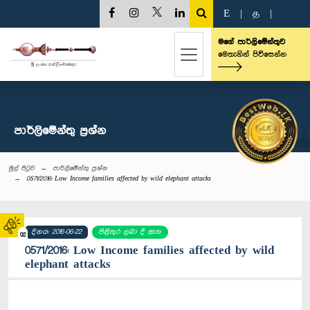
E
|
த
|
මගේ පාර්ලිමේන්තුව
මෙතැනින් පිවිසෙන්න
පාර්ලි‌මේන්තු‌ ප්‍රශ්න
මුල් පිටුව
පාර්ලි‌මේන්තු‌ ප්‍රශ්න
0571/2016: Low Income families affected by wild elephant attacks
දිනය: 2016-06-22
පිළිතුර ලබා දී ඇත
02
0571/2016: Low Income families affected by wild
elephant attacks