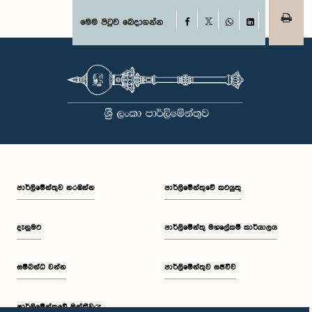
Facebook
මෙම පිටුව බෙදාගන්න
X
WhatsApp
LinkedIn
පාර්ලි‌මේන්තුව නරඹන්න
පාර්ලිමේන්තුවේ කටයුතු
දැනුමට
පාර්ලිමේන්තු මහලේකම් කාර්යාලය
සම්බන්ධ වන්න
පාර්ලිමේන්තුව සජීවීව
පාර්ලි‌මේන්තුවේ මන්ත්‍රීවරු