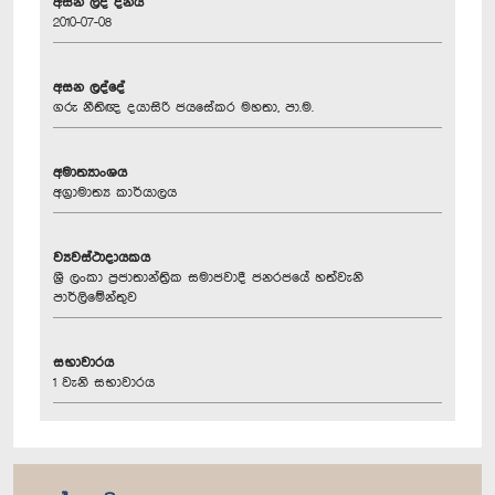
අසන ලද දිනය
2010-07-08
අසන ලද්දේ
ගරු නීතිඥ දයාසිරි ජයසේකර මහතා, පා.ම.
අමාත්‍යාංශය
අග්‍රාමාත්‍ය කාර්යාලය
ව්‍යවස්ථාදායකය
ශ්‍රී ලංකා ප්‍රජාතාන්ත්‍රික සමාජවාදී ජනරජයේ හත්වැනි
පාර්ලිමේන්තුව
සභාවාරය
1 වැනි සභාවාරය