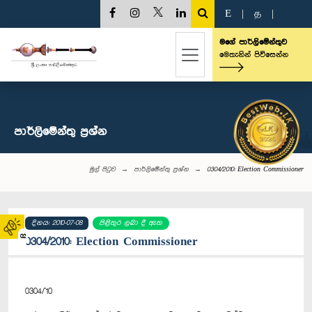
E
|
த
|
මගේ පාර්ලිමේන්තුව
මෙතැනින් පිවිසෙන්න
පාර්ලි‌මේන්තු‌ ප්‍රශ්න
මුල් පිටුව
පාර්ලි‌මේන්තු‌ ප්‍රශ්න
0304/2010: Election Commissioner
දිනය: 2010-07-08
පිළිතුර ලබා දී ඇත
02
0304/2010: Election Commissioner
0304/'10