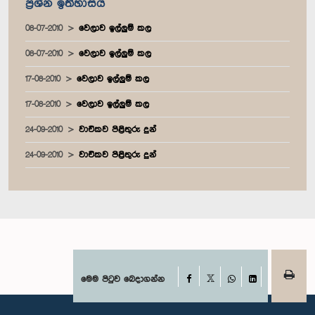
ප්‍රශ්න ඉතිහාසය
08-07-2010
වෙලාව ඉල්ලුම් කල
08-07-2010
වෙලාව ඉල්ලුම් කල
17-08-2010
වෙලාව ඉල්ලුම් කල
17-08-2010
වෙලාව ඉල්ලුම් කල
24-09-2010
වාචිකව පිළිතුරු දුන්
24-09-2010
වාචිකව පිළිතුරු දුන්
Facebook
මෙම පිටුව බෙදාගන්න
X
WhatsApp
LinkedIn