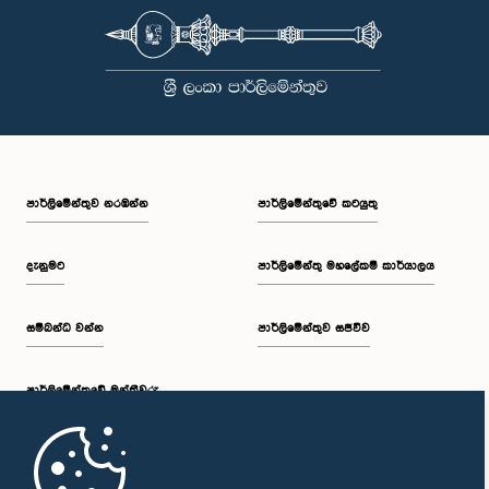
පාර්ලි‌මේන්තුව නරඹන්න
පාර්ලිමේන්තුවේ කටයුතු
දැනුමට
පාර්ලිමේන්තු මහලේකම් කාර්යාලය
සම්බන්ධ වන්න
පාර්ලිමේන්තුව සජීවීව
පාර්ලි‌මේන්තුවේ මන්ත්‍රීවරු
මුල් පිටුව