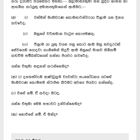
ගරු දයාසිරි ජයසේකර මහතා,— අග්‍රාමාත්‍යතුමා සහ බුද්ධ ශාසන හා
ආගමික කටයුතු අමාත්‍යතුමාගෙන් ඇසීමට,—
(අ) (i) වත්මන් මැතිවරණ කොමසාරිස්වරයා විශ්‍රාම යන දිනය
කවරේද;
(ii) ඔහුගේ වර්තමාන වැටුප කොපමණද;
(iii) විශ්‍රාම යා යුතු වයස පසු කොට ඇති ඔහු තවදුරටත්
සේවයෙහි යොදවා ගැනීමෙන් සිදුවී ඇති ඔහුගේ මානව හිමිකම්
කඩවීම සම්බන්ධයෙන් ගන්නා පියවර කවරේද;
යන්න එතුමා සඳහන් කරන්නෙහිද?
(ආ) (i) දහහත්වැනි ආණ්ඩුක්‍රම ව්‍යවස්ථා සංශෝධනය යටතේ
මැතිවරණ කොමිසම ස්ථාපිත කිරීමට අවශ්‍ය පියවර ගන්නේද;
(ii) එසේ නම්, ඒ කවදා සිටද;
යන්න එතුමා මෙම සභාවට දන්වන්නෙහිද?
(ඇ) නොඑසේ නම්, ඒ මන්ද?