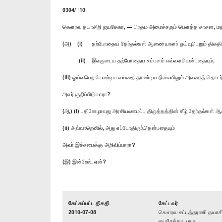
0304/ ‘10
கெளரவ தயாசிறி ஜயசேகர, — பிரதம அமைச்சரும் பெளத்த சாசன, மத
(அ) (i) தற்போதைய தேர்தல்கள் ஆணையாளர் ஓய்வுபெறும் திகதி
(ii) இவருடைய தற்போதைய சம்பளம் எவ்வளவென்பதையும்,
(iii) ஓய்வுபெற வேண்டிய வயதை தாண்டிய நிலையிலும் அவரைத் தொடர்
அவர் குறிப்பிடுவாரா?
(ஆ) (i) பதினேழாவது அரசியலமைப்பு திருத்தத்தின் கீழ் தேர்தல்கள
(ii) அவ்வாறெனில், அது எப்போதிருந்தென்பதையும்
அவர் இச்சபைக்கு அறிவிப்பாரா?
(இ) இன்றேல், ஏன்?
கேட்கப்பட்ட திகதி
கேட்டவர்
2010-07-08
கௌரவ சட்டத்தரணி தயாசி
ஜயசேக்கர, பா.உ.