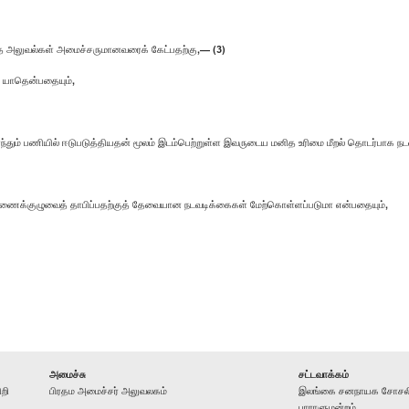
 அலுவல்கள் அமைச்சருமானவரைக் கேட்பதற்கு,— (3)
 யாதென்பதையும்,
ந்தும் பணியில் ஈடுபடுத்தியதன் மூலம் இடம்பெற்றுள்ள இவருடைய மனித உரிமை மீறல் தொடர்பாக
் ஆணைக்குழுவைத் தாபிப்பதற்குத் தேவையான நடவடிக்கைகள் மேற்கொள்ளப்படுமா என்பதையும்,
அமைச்சு
சட்டவாக்கம்
றி
பிரதம அமைச்சர் அலுவலகம்
இலங்கை சனநாயக சோசலிச
பாராளுமன்றம்