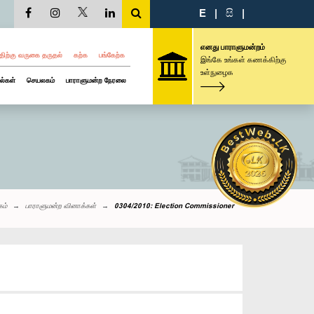
E
|
සි
|
எனது பாராளுமன்றம்
திற்கு வருகை தருதல்
கற்க
பங்கேற்க
இங்கே உங்கள் கணக்கிற்கு
உள்நுழைக
ல்கள்
செயலகம்
பாராளுமன்ற நேரலை
கம்
பாராளுமன்ற வினாக்கள்
0304/2010: Election Commissioner