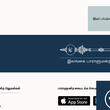
இந்தப் பக்கத்
ன்ற அலுவல்கள்
பாராளுமன்ற கையடக்க செயலி
்