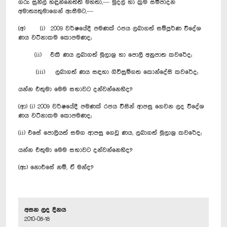
ගරු සුනිල් හඳුන්නෙත්ති මහතා,— මුදල් හා ක්‍රම සම්පාදන
අමාත්‍යතුමාගෙන් ඇසීමට,—
(අ) (i) 2009 වර්ෂයේදී පමණක් රජය ලබාගත් සම්පූර්ණ විදේශ
ණය වටිනාකම කොපමණද;
(ii) එකී ණය ලබාගත් මූලාශ්‍ර හා පොලී අනුපාත කවරේද;
(iii) ලබාගත් ණය සඳහා ගිවිසුම්ගත කොන්දේසි කවරේද;
යන්න එතුමා මෙම සභාවට දන්වන්නෙහිද?
(ආ) (i) 2009 වර්ෂයේදී පමණක් රජය විසින් ආපසු ගෙවන ලද විදේශ
ණය වටිනාකම කොපමණද;
(ii) ‍එසේ පොලියත් සමග ආපසු ගෙවූ ණය, ලබාගත් මූලාශ්‍ර කවරේද;
යන්න එතුමා මෙම සභාවට දන්වන්නෙහිද?
(ඇ) ‍නොඑසේ නම්, ඒ මන්ද?
අසන ලද දිනය
2010-08-18