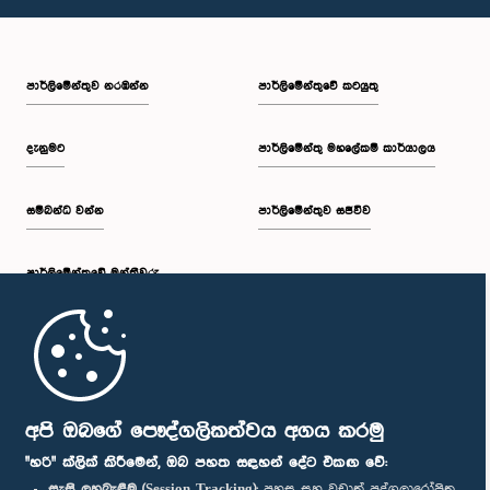
පාර්ලි‌මේන්තුව නරඹන්න
පාර්ලිමේන්තුවේ කටයුතු
දැනුමට
පාර්ලිමේන්තු මහලේකම් කාර්යාලය
සම්බන්ධ වන්න
පාර්ලිමේන්තුව සජීවීව
පාර්ලි‌මේන්තුවේ මන්ත්‍රීවරු
මුල් පිටුව
පාර්ලිමේන්තු ජංගම යෙදුම
අපි ඔබගේ පෞද්ගලිකත්වය අගය කරමු
"හරි" ක්ලික් කිරීමෙන්, ඔබ පහත සඳහන් දේට එකඟ වේ:
සැසි ලුහුබැඳීම (Session Tracking):
පහසු සහ වඩාත් පුද්ගලාරෝපිත