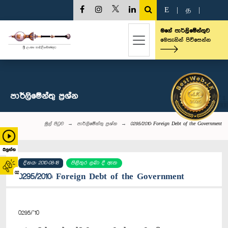
E
|
த
|
මගේ පාර්ලිමේන්තුව
මෙතැනින් පිවිසෙන්න
පාර්ලි‌මේන්තු‌ ප්‍රශ්න
මුල් පිටුව
පාර්ලි‌මේන්තු‌ ප්‍රශ්න
0295/2010: Foreign Debt of the Government
බලන්න
දිනය: 2010-08-18
පිළිතුර ලබා දී ඇත
02
0295/2010: Foreign Debt of the Government
0295/’10