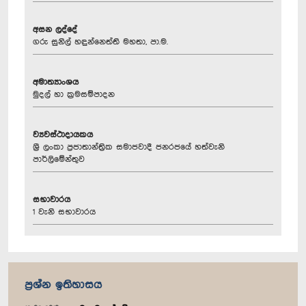
අසන ලද්දේ
ගරු සුනිල් හඳුන්නෙත්ති මහතා, පා.ම.
අමාත්‍යාංශය
මුදල් හා ක්‍රමසම්පාදන
ව්‍යවස්ථාදායකය
ශ්‍රී ලංකා ප්‍රජාතාන්ත්‍රික සමාජවාදී ජනරජයේ හත්වැනි
පාර්ලිමේන්තුව
සභාවාරය
1 වැනි සභාවාරය
ප්‍රශ්න ඉතිහාසය