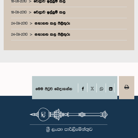
18-08-2010
වෙලාව ඉල්ලුම් කල
18-08-2010
වෙලාව ඉල්ලුම් කල
24-09-2010
සභාගත කල පිළිතුරු
24-09-2010
සභාගත කල පිළිතුරු
Facebook
මෙම පිටුව බෙදාගන්න
X
WhatsApp
LinkedIn