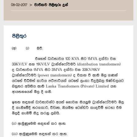
08-02-2017
වාචිකව පිළිතුරු දුන්
පිළිතුර
(අ) (i) ඔව්.
එහෙත් ධාරිතාවය 100 KVA සිට 1MVA දක්වා වන
33KV/LV සහ 11KV/LV ට්‍රාන්ස්ෆෝර්මර් (distribution transformers)
ද ධාරිතාවය 1MVA සිට 3MVA දක්වා වන 33KV/11KV
ට්‍රාන්ස්ෆෝර්මර් (power transformers) ද එකඟ වී ඇති මිල ගණන්
යටතේ විධිමත් කාර්ය පටිපාටියක් යටතේ ලංකා විදුලිබල මණ්ඩලයට
බහුතර අයිතිය ඇති Lanka Transformers (Private) Limited යන
ආයතනයෙන් මිල දී ගනී.
ඉහත සඳහන් ධාරිතාවන්ට අයත් නොවන සියලුම ට්‍රාන්ස්ෆෝර්මර් මිල
දී ගැනීමේදී තරගකාරි, විවෘත, නියමිත ටෙන්ඩර් කැඳවීම් හරහා එම
මිලදී ගැනීම් සිදු කරනු ලබයි.
(ii) ඇමුණුමෙහි සඳහන් කර ඇත.
(iii) ඇමුණුමෙහි සඳහන් කර ඇත.