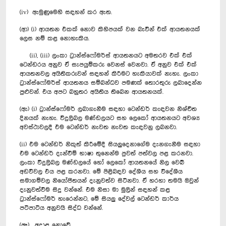
(iv) ඇමුණුමෙහි සඳහන් කර ඇත.
(ආ) (i) ආයතන එකක් නොව කිහිපයක් වන බැවින් එක් ආයතනයක්
ලෙස නම් කළ නොහැකිය.
(ii), (iii) ලංකා ට්‍රාන්ස්ෆෝමර්ස් ආයතනයට අමතරව එක් එක්
ටෙන්ඩරය අනුව ඒ සැපයුම්කරු ‍වෙනස් වෙනවා. ඒ අනුව එක් එක්
ආයතනවල අයිතිකරුවන් සඳහන් කිරීමට හැකියාවක් නැහැ. ලංකා
ට්‍රාන්ස්ෆෝමර්ස් ආයතනය සම්බන්ධව පමණක් තොරතුරු ලබාදෙන්න
පුළුවන්. එය අපට බහුතර අයිතිය තිබෙන ආයතනයක්.
(ඇ) (i) ට්‍රාන්ස්ෆෝමර් ලබාගැනීම සඳහා ටෙන්ඩර් කැඳවන නිශ්චිත
දිනයක් නැහැ. විදුලිබල මණ්ඩලයට සහ ලෙකෝ ආයතනයට අවශ්‍ය
අවස්ථාවලදී එම ටෙන්ඩර් නැවත නැවත කැඳවනු ලබනවා.
(ii) එම ටෙන්ඩර් නිකුත් කිරීමේදී සියලුදෙනාගේම දැනගැනීම සඳහා
එම ටෙන්ඩර් දැන්වීම් භාෂා තුනෙන්ම පුවත් පත්වල පළ කරනවා.
ලංකා විදුලිබල මණ්ඩලයේ හෝ ලෙකෝ ආයතනයේ නිල වෙබ්
අඩවිවල එය පළ කරනවා. මේ පිළිබඳව දේශීය සහ විදේශීය
සමාගම්වල නියෝජිතයන් දැනුවත්ව සිටිනවා. ඒ හරහා තමයි ඔවුන්
දැනුවත්වීම සිදු වන්නේ. එම නිසා මා මුලින් සඳහන් කළ
‍ට්‍රාන්ස්ෆෝමර් හැරෙන්නට, මේ සියලු දේවල් ටෙන්ඩර් කාර්ය
පටිපාටිය අනුවයි සිද්ධ වන්නේ.
(ඈ) අදාළ නොවේ.