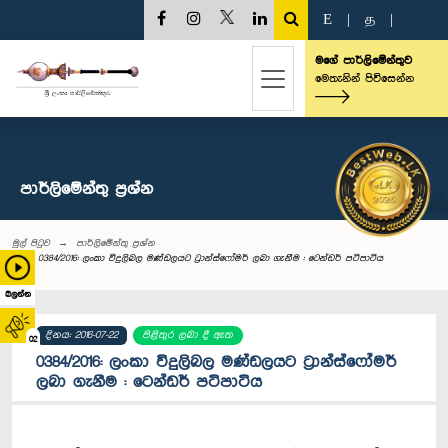
E
|
த
|
මගේ පාර්ලිමේන්තුව
මෙතැනින් පිවිසෙන්න
පාර්ලි‌මේන්තු‌ ප්‍රශ්න
මුල් පිටුව
පාර්ලි‌මේන්තු‌ ප්‍රශ්න
0384/2016: ලංකා විදුලිබල මණ්ඩලයට ට්‍රාන්ස්ෆෝමර් ලබා ගැනීම : ටෙන්ඩර් පටිපාටිය
බලන්න
දිනය: 2016-07-22
පිළිතුර ලබා දී ඇත
02
0384/2016: ලංකා විදුලිබල මණ්ඩලයට ට්‍රාන්ස්ෆෝමර්
ලබා ගැනීම : ටෙන්ඩර් පටිපාටිය