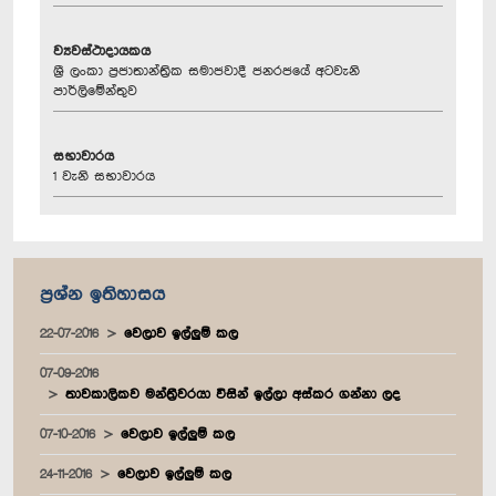
ව්‍යවස්ථාදායකය
ශ්‍රී ලංකා ප්‍රජාතාන්ත්‍රික සමාජවාදී ජනරජයේ අටවැනි
පාර්ලිමේන්තුව
සභාවාරය
1 වැනි සභාවාරය
ප්‍රශ්න ඉතිහාසය
22-07-2016
වෙලාව ඉල්ලුම් කල
07-09-2016
තාවකාලිකව මන්ත්‍රීවරයා විසින් ඉල්ලා අස්කර ගන්නා ලද
07-10-2016
වෙලාව ඉල්ලුම් කල
24-11-2016
වෙලාව ඉල්ලුම් කල