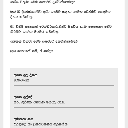
යන්න එතුමා මෙම සභාවට දන්වන්නෙහිද?
(ඇ) (i) ට්‍රාන්ස්ෆෝමර් ලබා ගැනීම සඳහා නැවත ටෙන්ඩර් කැඳවන
දිනය කවරේද;
(ii) එහිදී අනෙකුත් ටෙන්ඩර්කරුවන්ට සිදුවිය හැකි අපහසුතා අවම
කිරීමට ගන්නා පියවර කවරේද;
යන්නත් එතුමා මෙම සභාවට දන්වන්නෙහිද?
(ඈ) නොඑසේ නම්, ඒ මන්ද?
අසන ලද දිනය
2016-07-22
අසන ලද්දේ
ගරු බුද්ධික පතිරණ මහතා, පා.ම.
අමාත්‍යාංශය
විදුලිබල හා පුනර්ජනනීය බලශක්ති