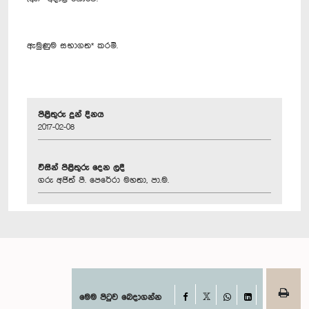
ඇමුණුම සභාගත* කරමි.
පිළිතුරු දුන් දිනය
2017-02-08
විසින් පිළිතුරු දෙන ලදී
ගරු අජිත් පී. පෙරේරා මහතා, පා.ම.
Facebook
මෙම පිටුව බෙදාගන්න
X
WhatsApp
LinkedIn