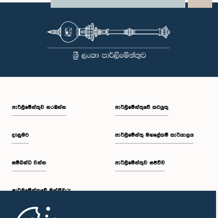
පාර්ලි‌මේන්තුව නරඹන්න
පාර්ලිමේන්තුවේ කටයුතු
දැනුමට
පාර්ලිමේන්තු මහලේකම් කාර්යාලය
සම්බන්ධ වන්න
පාර්ලිමේන්තුව සජීවීව
පාර්ලි‌මේන්තුවේ මන්ත්‍රීවරු