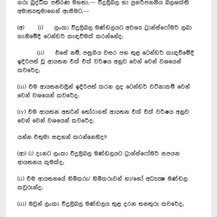
ගරු බුද්ධික පතිරණ මහතා,— විදුලිබල හා පුනර්ජනනීය බලශක්ති
අමාත්‍යතුමාගෙන් ඇසීමට,—
(අ) (i) ලංකා විදුලිබල මණ්ඩලයට අවශ්‍ය ට්‍රාන්ස්ෆෝමර් ලබා
ගැනීමේදී ටෙන්ඩර් කැඳවීමක් කරන්නේද;
(ii) එසේ නම්, පසුගිය වසර පහ තුළ ටෙන්ඩර් කැඳවීමේදී
ඉදිරිපත් වූ ආයතන එක් එක් වර්ෂය අනුව වෙන් වෙන් වශයෙන්
කවරේද;
(iii) එම ආයතනවලින් ඉදිරිපත් කරන ලද ටෙන්ඩර් වටිනාකම් වෙන්
වෙන් වශයෙන් කවරේද;
(iv) එම ආයතන අතරින් තෝරාගත් ආයතන එක් එක් වර්ෂය අනුව
වෙන් වෙන් වශයෙන් කවරේද;
යන්න එතුමා සඳහන් කරන්නෙහිද?
(ආ) (i) දැනට ලංකා විදුලිබල මණ්ඩලයට ට්‍රාන්ස්ෆෝමර් සපයන
ආයතනය කුමක්ද;
(ii) එම ආයතනයේ හිමිකරු/ හිමිකරුවන් හා/හෝ අධ්‍යක්‍ෂ මණ්ඩල
කවුරුන්ද;
(iii) ඔවුන් ලංකා විදුලිබල මණ්ඩලය තුළ දරන තනතුරු කවරේද;