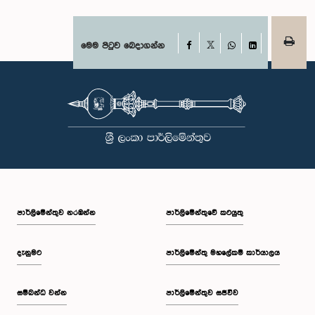
Facebook
මෙම පිටුව බෙදාගන්න
X
WhatsApp
LinkedIn
පාර්ලි‌මේන්තුව නරඹන්න
පාර්ලිමේන්තුවේ කටයුතු
දැනුමට
පාර්ලිමේන්තු මහලේකම් කාර්යාලය
සම්බන්ධ වන්න
පාර්ලිමේන්තුව සජීවීව