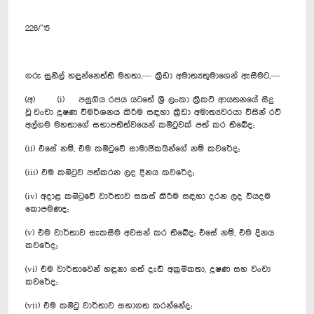
226/’15
ගරු සුනිල් හඳුන්නෙත්ති මහතා,— ක්‍රීඩා අමාත්‍යතුමාගෙන් ඇසීමට,—
(අ) (i) පසුගිය රජය යටතේ ශ්‍රී ලංකා ක්‍රිකට් ආයතනයේ සිදු
වූ වංචා දූෂණ විමර්ශනය කිරීම සඳහා ක්‍රීඩා අමාත්‍යවරයා විසින් රවී
අල්ගම මහතාගේ සභාපතිත්වයෙන් කමිටුවක් පත් කර තිබේද;
(ii) එසේ නම්, එම කමිටුවේ සාමාජිකයින්ගේ නම් කවරේද;
(iii) එම කමිටුව පත්කරන ලද දිනය කවරේද;
(iv) අදාළ කමිටුවේ වාර්තාව සකස් කිරීම සඳහා දරන ලද වියදම
කොපමණද;
(v) එම වාර්තාව සැකසීම අවසන් කර තිබේද; එසේ නම්, එම දිනය
කවරේද;
(vi) එම වාර්තාවෙන් හඳුනා ගත් දැඩි අක්‍රමිකතා, දූෂණ සහ වංචා
කවරේද;
(vii) එම කමිටු වාර්තාව සභාගත කරන්නේද;