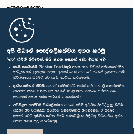
පාර්ලි‌මේන්තුවේ මන්ත්‍රීවරු
මුල් පිටුව
පාර්ලිමේන්තු ජංගම යෙදුම
අපි ඔබගේ පෞද්ගලිකත්වය අගය කරමු
"හරි" ක්ලික් කිරීමෙන්, ඔබ පහත සඳහන් දේට එකඟ වේ:
සැසි ලුහුබැඳීම (Session Tracking):
පහසු සහ වඩාත් පුද්ගලාරෝපිත
අත්දැකීමක් ලබාදීම සඳහා අපගේ වෙබ් අඩවියේ ඔබගේ ක්‍රියාකාරකම්
නිරීක්ෂණය කිරීමට අපි සැසි භාවිතා කරන්නෙමු.
අප හා සම්බන්ධ වී සිටින්න :
දත්ත සටහන් කිරීම:
අපගේ සේවාවන්හි ආරක්ෂාව සහ ක්‍රියාකාරීත්වය
සහතික කිරීම සඳහා අපි ඔබගේ IP ලිපිනය, උපාංග විස්තර සහ
අනෙකුත් අදාළ දත්ත සටහන් කරගන්නෙමු.
සම්මාන
පරිශීලක හැසිරීම් විශ්ලේෂණය:
අපගේ වෙබ් අඩවිය වැඩිදියුණු කිරීම
සඳහා අපි පරිශීලක හැසිරීම විශ්ලේෂණය කරන්නෙමු. ඒ සඳහා
අපගේ වෙබ් අඩවිය සමඟ ඔබේ අන්තර්ක්‍රියා පිළිබඳ නිර්නාමික දත්ත
පෞද්ගලිකත්ව ප්‍රතිපත්තිය
එකතු කිරීම සිදු කරන්නෙමු.
© ශ්‍රී ලංකා පාර්ලි‌මේන්තුව.