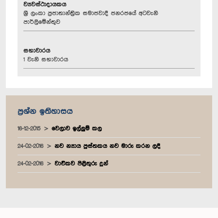
ව්‍යවස්ථාදායකය
ශ්‍රී ලංකා ප්‍රජාතාන්ත්‍රික සමාජවාදී ජනරජයේ අටවැනි
පාර්ලිමේන්තුව
සභාවාරය
1 වැනි සභාවාරය
ප්‍රශ්න ඉතිහාසය
16-12-2015
වෙලාව ඉල්ලුම් කල
24-02-2016
නව න්‍යාය පුස්තකය නව මාරු කරන ලදී
24-02-2016
වාචිකව පිළිතුරු දුන්