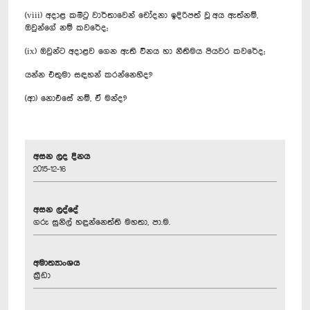
(viii) අදාළ කමිටු වාර්තාවෙන් චෝදනා ඉදිරිපත් වූ අය ඇත්නම්,
ඔවුන්ගේ නම් කවරේද;
(ix) ඔවුන්ට අදාළව ගෙන ඇති විනය හා නීතිමය පියවර කවරේද;
යන්න එතුමා සඳහන් කරන්නෙහිද?
(ආ) නොඑසේ නම්, ඒ මන්ද?
අසන ලද දිනය
2015-12-16
අසන ලද්දේ
ගරු සුනිල් හඳුන්නෙත්ති මහතා, පා.ම.
අමාත්‍යාංශය
ක්‍රීඩා