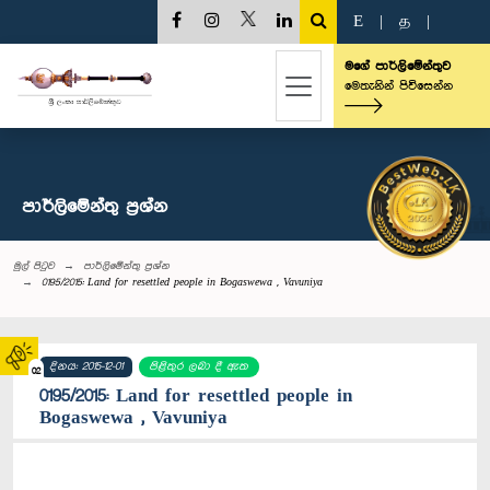
E
|
த
|
මගේ පාර්ලිමේන්තුව
මෙතැනින් පිවිසෙන්න
පාර්ලි‌මේන්තු‌ ප්‍රශ්න
මුල් පිටුව
පාර්ලි‌මේන්තු‌ ප්‍රශ්න
0195/2015: Land for resettled people in Bogaswewa , Vavuniya
දිනය: 2015-12-01
පිළිතුර ලබා දී ඇත
02
0195/2015: Land for resettled people in
Bogaswewa , Vavuniya