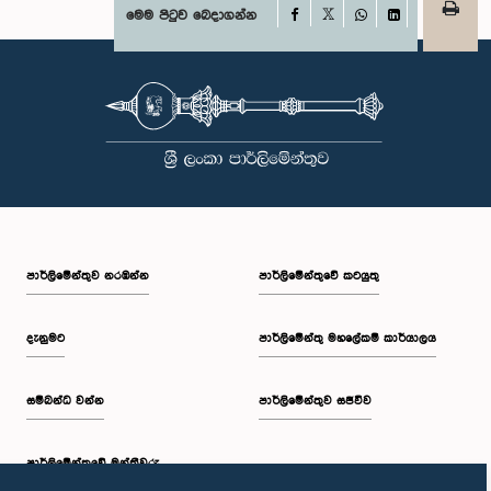
Facebook
මෙම පිටුව බෙදාගන්න
X
WhatsApp
LinkedIn
පාර්ලි‌මේන්තුව නරඹන්න
පාර්ලිමේන්තුවේ කටයුතු
දැනුමට
පාර්ලිමේන්තු මහලේකම් කාර්යාලය
සම්බන්ධ වන්න
පාර්ලිමේන්තුව සජීවීව
පාර්ලි‌මේන්තුවේ මන්ත්‍රීවරු