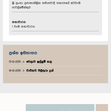
ශ්‍රී ලංකා ප්‍රජාතාන්ත්‍රික සමාජවාදී ජනරජයේ අටවැනි
පාර්ලිමේන්තුව
සභාවාරය
1 වැනි සභාවාරය
ප්‍රශ්න ඉතිහාසය
01-12-2015
වෙලාව ඉල්ලුම් කල
18-12-2015
වාචිකව පිළිතුරු දුන්