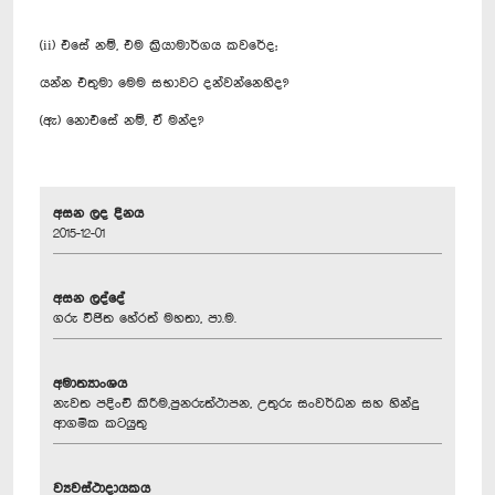
(ii) එසේ නම්, එම ක්‍රියාමාර්ගය කවරේද;
යන්න එතුමා මෙම සභාවට දන්වන්නෙහිද?
(ඇ) නොඑසේ නම්, ඒ මන්ද?
අසන ලද දිනය
2015-12-01
අසන ලද්දේ
ගරු විජිත හේරත් මහතා, පා.ම.
අමාත්‍යාංශය
නැවත පදිංචි කිරීම,පුනරුත්ථාපන, උතුරු සංවර්ධන සහ හින්දු
ආගමික කටයුතු
ව්‍යවස්ථාදායකය