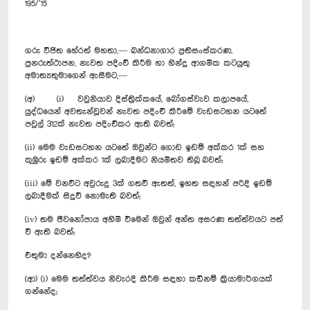
195/’15
ගරු විජිත හේරත් මහතා,— බන්ධනාගාර ප්‍රතිසංස්කරණ,
පුනරුත්ථාපන, නැවත පදිංචි කිරීම හා හින්දු ආගමික කටයුතු
අමාත්‍යතුමාගෙන් ඇසීමට,—
(අ) (i) වවුනියාව දිස්ත්‍රික්කයේ, බෝගස්වැව කලාපයේ,
යුද්ධයෙන් අවතැන්වූවන් නැවත පදිංචි කිරීමේ වැඩසටහන යටතේ
පවුල් 312ක් නැවත පදිංචිකර ඇති බවත්;
(ii) මෙම වැඩසටහන යටතේ ඔවුන්ට ගොඩ ඉඩම් අක්කර 1ක් සහ
කුඹුරු ඉඩම් අක්කර 1ක් ලබාදීමට නියමිතව තිබූ බවත්;
(iii) මේ වනවිට අවුරුදු 3ක් ගතවී ඇතත්, ඉහත සඳහන් පරිදි ඉඩම්
ලබාදීමක් සිදුවී නොමැති බවත්;
(iv) තම ජීවනෝපාය අහිමි වීමෙන් ඔවුන් අන්ත අසරණ තත්ත්වයට පත්
වී ඇති බවත්;
එතුමා දන්නෙහිද?
(ආ) (i) ‍මෙම තත්ත්වය නිවැරදි කිරීම සඳහා කඩිනම් ක්‍රියාමාර්ගයක්
ගන්නේද;