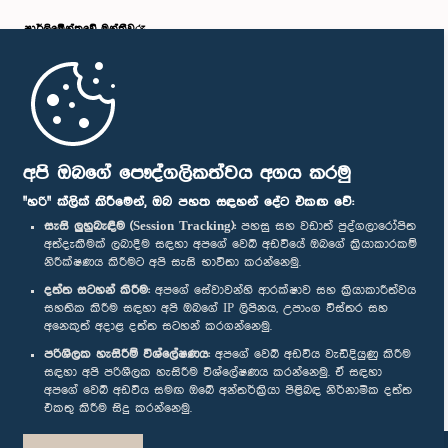
පාර්ලි‌මේන්තුවේ මන්ත්‍රීවරු
මුල් පිටුව
පාර්ලිමේන්තු ජංගම යෙදුම
අපි ඔබගේ පෞද්ගලිකත්වය අගය කරමු
"හරි" ක්ලික් කිරීමෙන්, ඔබ පහත සඳහන් දේට එකඟ වේ:
සැසි ලුහුබැඳීම (Session Tracking):
පහසු සහ වඩාත් පුද්ගලාරෝපිත
අත්දැකීමක් ලබාදීම සඳහා අපගේ වෙබ් අඩවියේ ඔබගේ ක්‍රියාකාරකම්
නිරීක්ෂණය කිරීමට අපි සැසි භාවිතා කරන්නෙමු.
අප හා සම්බන්ධ වී සිටින්න :
දත්ත සටහන් කිරීම:
අපගේ සේවාවන්හි ආරක්ෂාව සහ ක්‍රියාකාරීත්වය
සහතික කිරීම සඳහා අපි ඔබගේ IP ලිපිනය, උපාංග විස්තර සහ
අනෙකුත් අදාළ දත්ත සටහන් කරගන්නෙමු.
සම්මාන
පරිශීලක හැසිරීම් විශ්ලේෂණය:
අපගේ වෙබ් අඩවිය වැඩිදියුණු කිරීම
සඳහා අපි පරිශීලක හැසිරීම විශ්ලේෂණය කරන්නෙමු. ඒ සඳහා
අපගේ වෙබ් අඩවිය සමඟ ඔබේ අන්තර්ක්‍රියා පිළිබඳ නිර්නාමික දත්ත
පෞද්ගලිකත්ව ප්‍රතිපත්තිය
එකතු කිරීම සිදු කරන්නෙමු.
© ශ්‍රී ලංකා පාර්ලි‌මේන්තුව.