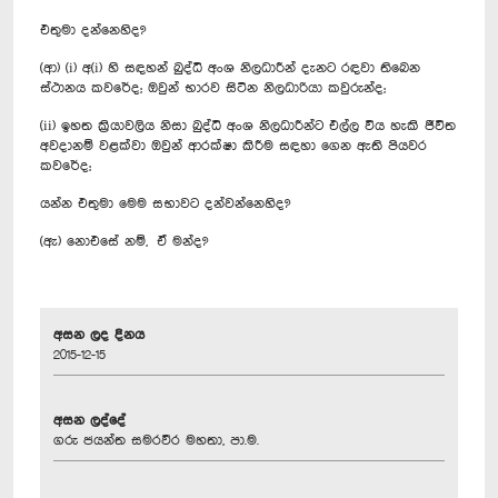
එතුමා දන්නෙහිද?
(ආ) (i) අ(i) හි සඳහන් බුද්ධි අංශ නිලධාරීන් දැනට රඳවා තිබෙන
ස්ථානය කවරේද; ඔවුන් භාරව සිටින නිලධාරියා කවුරුන්ද;
(ii) ඉහත ක්‍රියාවලිය නිසා බුද්ධි අංශ නිලධාරීන්ට එල්ල විය හැකි ජීවිත
අවදානම් වළක්වා ඔවුන් ආරක්ෂා කිරීම සඳහා ගෙන ඇති පියවර
කවරේද;
යන්න එතුමා මෙම සභාවට දන්වන්නෙහිද?
(ඇ) නොඑසේ නම්, ඒ මන්ද?
අසන ලද දිනය
2015-12-15
අසන ලද්දේ
ගරු ජයන්ත සමරවීර මහතා, පා.ම.