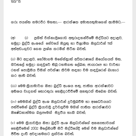
193/’15
ගරු ජයන්ත සමරවීර මහතා,— ආරක්ෂක අමාත්‍යතුමාගෙන් ඇසීමට,—
(අ) (i) ප්‍රගීත් එක්නැලිගොඩ අතුරුදහන්වීමේ සිද්ධියට අදාළව,
හමුදා බුද්ධි අංශයේ සේවයේ නියුතු හා විශ්‍රාමික නිලධාරීන් 11ක්
අත්අඩංගුවට ගෙන ප්‍රශ්න කරමින් සිටින බවත්;
(ii) මීට අදාළව, හෝමාගම මහේස්ත්‍රාත් අධිකරණයේ නියෝගයක් මත,
ගිරිතලේ හමුදා කඳවුරේ තිබූ රහසිගත ලේඛන, ඡායාරූප හා වාර්තා
රහස් පොලීසිය විසින් පරීක්ෂා කිරීම සඳහා එම කඳවුරෙන් බැහැර
කර ඇති බවත්;
(iii) මෙම ක්‍රියාමාර්ග නිසා බුද්ධි අංශය සතු, ජාතික ආරක්ෂාවට
අතිශය වැදගත් තොරතුරු හෙළිදරව්වීමේ අනතුරක් තිබෙන බවත්;
(iv) මෙමගින් බුද්ධි අංශ නිලධාරීන් දුර්මුඛවීම හා අධෛර්යයට
පත්වීමෙන් බුද්ධි ක්‍රියාවලි දුර්වලවීම මගින් ජාතික ආරක්ෂාවට
නිෂේධනාත්මක බලපෑමක් සිදුවිය හැකි බවත්;
(v) මෙම ක්‍රියාවලිය නිසා බුද්ධි අංශ නිලධාරීන්ගේ අනන්‍යතාවයන්
හෙළිවීමෙන් 2002 මිලේනියම් සිටි සිද්ධියේදී මෙන් එම නිලධාරීන්ගේ
ජීවිත දැඩි අවදානමකට ලක්වන බවත්;