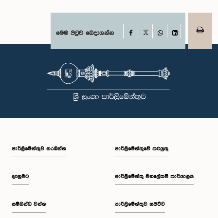
Facebook
මෙම පිටුව බෙදාගන්න
X
WhatsApp
LinkedIn
පාර්ලි‌මේන්තුව නරඹන්න
පාර්ලිමේන්තුවේ කටයුතු
දැනුමට
පාර්ලිමේන්තු මහලේකම් කාර්යාලය
සම්බන්ධ වන්න
පාර්ලිමේන්තුව සජීවීව