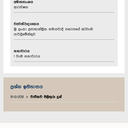
අමාත්‍යාංශය
ආරක්ෂක
ව්‍යවස්ථාදායකය
ශ්‍රී ලංකා ප්‍රජාතාන්ත්‍රික සමාජවාදී ජනරජයේ අටවැනි
පාර්ලිමේන්තුව
සභාවාරය
1 වැනි සභාවාරය
ප්‍රශ්න ඉතිහාසය
15-12-2015
වාචිකව පිළිතුරු දුන්