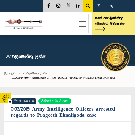
E
|
த
|
මගේ පාර්ලිමේන්තුව
මෙතැනින් පිවිසෙන්න
පාර්ලි‌මේන්තු‌ ප්‍රශ්න
මුල් පිටුව
පාර්ලි‌මේන්තු‌ ප්‍රශ්න
0193/2015: Army Intelligence Officers arrested regards to Prageeth Eknaligoda case
දිනය: 2015-12-15
පිළිතුර ලබා දී ඇත
02
0193/2015: Army Intelligence Officers arrested
regards to Prageeth Eknaligoda case