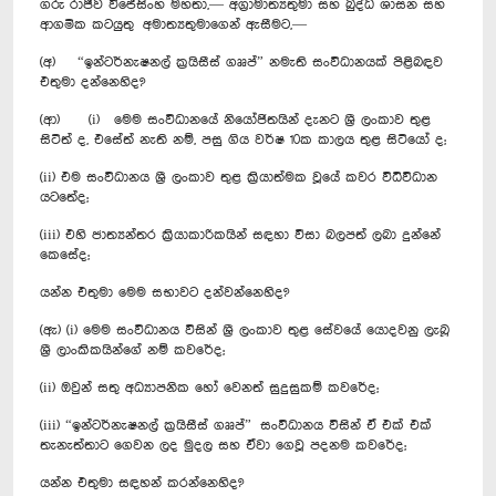
ගරු රාජීව විජේසිංහ මහතා,— අග්‍රාමාත්‍යතුමා සහ බුද්ධ ශාසන සහ
ආගමික කටයුතු අමාත්‍යතුමාගෙන් ඇසීමට,—
(අ) “ඉන්ටර්නැෂනල් ක්‍රයිසීස් ගෲප්” නමැති සංවිධානයක් පිළිබඳව
එතුමා දන්නෙහිද?
(ආ) (i) මෙම සංවිධානයේ නියෝජිතයින් දැනට ශ්‍රී ලංකාව තුළ
සිටිත් ද, එසේත් නැති නම්, පසු ගිය වර්ෂ 10ක කාලය තුළ සිටියෝ ද;
(ii) එම සංවිධානය ශ්‍රී ලංකාව තුළ ක්‍රියාත්මක වූයේ කවර විධිවිධාන
යටතේද;
(iii) එහි ජාත්‍යන්තර ක්‍රියාකාරිකයින් සඳහා වීසා බලපත් ලබා දුන්නේ
කෙසේද;
යන්න එතුමා මෙම සභාවට දන්වන්නෙහිද?
(ඇ) (i) මෙම සංවිධානය විසින් ශ්‍රී ලංකාව තුළ සේවයේ යොදවනු ලැබූ
ශ්‍රී ලාංකිකයින්ගේ නම් කවරේද;
(ii) ඔවුන් සතු අධ්‍යාපනික හෝ වෙනත් සුදුසුකම් කවරේද;
(iii) “ඉන්ටර්නැෂනල් ක්‍රයිසීස් ගෲප්” සංවිධානය විසින් ඒ එක් එක්
තැනැත්තාට ගෙවන ලද මුදල සහ ඒවා ගෙවූ පදනම කවරේද;
යන්න එතුමා සඳහන් කරන්නෙහිද?