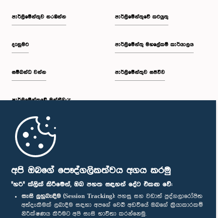
පාර්ලි‌මේන්තුව නරඹන්න
පාර්ලිමේන්තුවේ කටයුතු
දැනුමට
පාර්ලිමේන්තු මහලේකම් කාර්යාලය
සම්බන්ධ වන්න
පාර්ලිමේන්තුව සජීවීව
පාර්ලි‌මේන්තුවේ මන්ත්‍රීවරු
මුල් පිටුව
පාර්ලිමේන්තු ජංගම යෙදුම
අපි ඔබගේ පෞද්ගලිකත්වය අගය කරමු
"හරි" ක්ලික් කිරීමෙන්, ඔබ පහත සඳහන් දේට එකඟ වේ:
සැසි ලුහුබැඳීම (Session Tracking):
පහසු සහ වඩාත් පුද්ගලාරෝපිත
අත්දැකීමක් ලබාදීම සඳහා අපගේ වෙබ් අඩවියේ ඔබගේ ක්‍රියාකාරකම්
නිරීක්ෂණය කිරීමට අපි සැසි භාවිතා කරන්නෙමු.