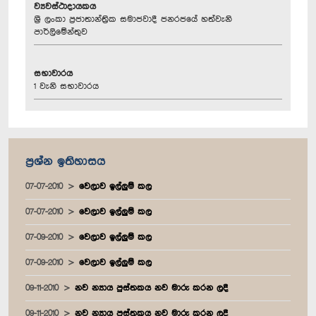
ව්‍යවස්ථාදායකය
ශ්‍රී ලංකා ප්‍රජාතාන්ත්‍රික සමාජවාදී ජනරජයේ හත්වැනි
පාර්ලිමේන්තුව
සභාවාරය
1 වැනි සභාවාරය
ප්‍රශ්න ඉතිහාසය
07-07-2010
වෙලාව ඉල්ලුම් කල
07-07-2010
වෙලාව ඉල්ලුම් කල
07-09-2010
වෙලාව ඉල්ලුම් කල
07-09-2010
වෙලාව ඉල්ලුම් කල
09-11-2010
නව න්‍යාය පුස්තකය නව මාරු කරන ලදී
09-11-2010
නව න්‍යාය පුස්තකය නව මාරු කරන ලදී