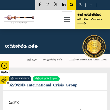
E
|
த
|
මගේ පාර්ලිමේන්තුව
මෙතැනින් පිවිසෙන්න
පාර්ලි‌මේන්තු‌ ප්‍රශ්න
මුල් පිටුව
පාර්ලි‌මේන්තු‌ ප්‍රශ්න
0273/2010: International Crisis Group
බලන්න
දිනය: 2010-07-07
පිළිතුර ලබා දී ඇත
02
0273/2010: International Crisis Group
0273/’10