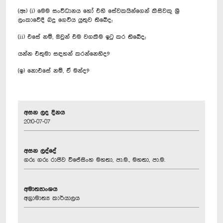
(ඈ) (i) මෙම සංවිධානය හෝ එහි සේවකයින්ගෙන් කිසිවකු ශ්‍රී
ලංකාවේදී බදු ගෙවිය යුතුව තිබේද;
(ii) එසේ නම්, ඔවුන් එම වගකීම ඉටු කර තිබේද;
යන්න එතුමා සඳහන් කරන්නෙහිද?
(ඉ) නොඑසේ නම්, ඒ මන්ද?
අසන ලද දිනය
2010-07-07
අසන ලද්දේ
ගරු ගරු රාජිව විජේසිංහ මහතා, පා.ම., මහතා, පා.ම.
අමාත්‍යාංශය
අග්‍රාමාත්‍ය කාර්යාලය