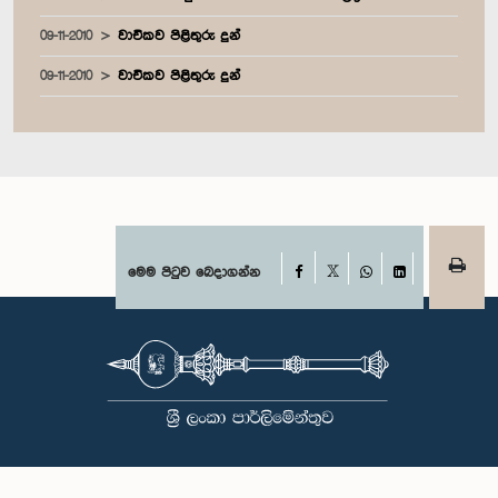
09-11-2010
වාචිකව පිළිතුරු දුන්
09-11-2010
වාචිකව පිළිතුරු දුන්
Facebook
මෙම පිටුව බෙදාගන්න
X
WhatsApp
LinkedIn