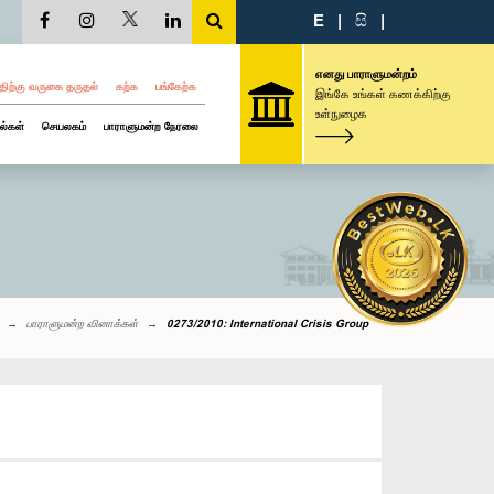
E
|
සි
|
எனது பாராளுமன்றம்
திற்கு வருகை தருதல்
கற்க
பங்கேற்க
இங்கே உங்கள் கணக்கிற்கு
உள்நுழைக
ல்கள்
செயலகம்
பாராளுமன்ற நேரலை
பாராளுமன்ற வினாக்கள்
0273/2010: International Crisis Group