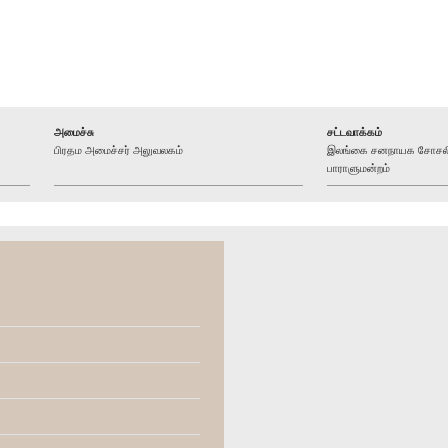
அமைச்சு
சட்டவாக்கம்
பிரதம அமைச்சர் அலுவலகம்
இலங்கை சனநாயக சோசலிச
பாராளுமன்றம்