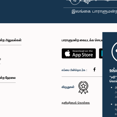
ன்ற அலுவல்கள்
பாராளுமன்ற கையடக்க செயலி
்
உங்
எம்மை பின்தொடர்க :
"சரி
ன்ற நேரலை
கொள்க
விருதுகள்
அ
அ
அ
தனியுரிமைக் கொள்கை
த
உ
த