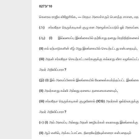
0273/’10
கெளரவ ராஜீவ விஜேசிங்க, — பிரதம அமைச்சரும் பெளத்த சாசன, மத
(அ) சர்வதேச நெருக்கடிகள் குழு என அழைக்கப்பபடும் ஓர் அமைப்பைப
(ஆ) (i) இவ்வமைப்பு இலங்கையில் தற்போது தனது பிரதிநிதிகளைக் 
(ii) எவ் ஏற்பாடுகளின் கீழ் அது இலங்கையில் செயற்பட்டது என்பதையும்,
(iii) அதன் சர்வதேச செயற்பாட்டாளர்களுக்கு எவ்வாறு வீசா வழங்கப்பட்
அவர் அறிவிப்பாரா?
(இ) (i) இவ் அமைப்பினால் இலங்கையில் வேலைக்கமர்த்தப்பட்ட இலங்கை
(ii) அவர்களது கல்வி அல்லது ஏனைய தகைமைகளையும்,
(iii) சர்வதேச நெருக்கடிகள் குழுவினால் (ICG) அவர்கள் ஒவ்வொருக்க
அவர் அறிவிப்பாரா?
(ஈ) (i) அவ் அமைப்பு அல்லது அதன் ஊழியர்கள் எவராவது இலங்கைக்கு
(ii) ஆம் எனில், அக்கடப்பாட்டை நிறைவேற்றியுள்ளனரா என்பதையும்