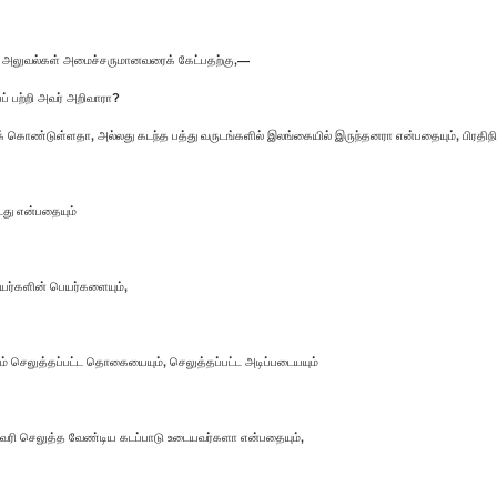
 அலுவல்கள் அமைச்சருமானவரைக் கேட்பதற்கு,—
் பற்றி அவர் அறிவாரா?
கொண்டுள்ளதா, அல்லது கடந்த பத்து வருடங்களில் இலங்கையில் இருந்தனரா என்பதையும், பிரதிந
டது என்பதையும்
யர்களின் பெயர்களையும்,
ும் செலுத்தப்பட்ட தொகையையும், செலுத்தப்பட்ட அடிப்படையயும்
 வரி செலுத்த வேண்டிய கடப்பாடு உடையவர்களா என்பதையும்,