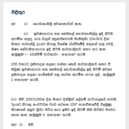
පිළිතුර
(අ) (i) ගොඩනැඟිලි අවශ්‍යතාවක් ඇත.
(ii) ශ්‍රවණාගාරය සහ තෙමහල් ගොඩනැඟිල්ල ඉදි කිරීම
ආරම්භ කළද, ගරු ඩලස් අලහප්පෙරුම මැතිතුමා 2014.09.12 දින
මාතර පැවැත්වූ දැයට කිරුළ විශේෂ රැස්වීමේදී සඳහන් කළ පරිදි,
ශිෂ්‍ය නේවාසිකාගාරය ඉදි කිරීම තාවකාලිකව නතර කර ඇත.
ඇමුණුම 1 - (රැස්වීම් වාර්තාව) - සභාගත* කරමි.
2015 වසරට ප්‍රතිපාදන සලසා ගන්නා තෙක් තාවකාලිකව නතර වී
තිබුණ ශ්‍රවණාගාරය සහ තෙමහල් ගොඩනැඟිල්ල ඉදි කිරීම් අවශ්‍ය
ප්‍රතිපාදන සලසා ගැනීමෙන් පසු නැවත ආරම්භ කරන ලදි. ඇමුණුම
2 සභාගත* කරමි.
(iii) ඔව්. 2015.01.25වන දින මාතර දිස්ත්‍රික් ලේකම් කාර්යාලයේ පැවති
"දැයට කිරුළ සංවර්ධන වැඩ සටහන 2015" සාකච්ඡාවේදී එළඹුණු
තීරණයක් අනුව ක්‍රීඩා පිටිය හැර ඉතිරි ඉදි කිරීම් නිම කිරීමට පියවර
ගෙන ඇත. ඇමුණුම 6 සභාගත* කරමි.
(ආ) (i) ඔව්.