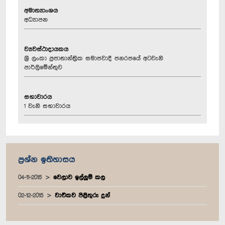
අමාත්‍යාංශය
අධ්‍යාපන
ව්‍යවස්ථාදායකය
ශ්‍රී ලංකා ප්‍රජාතාන්ත්‍රික සමාජවාදී ජනරජයේ අටවැනි
පාර්ලිමේන්තුව
සභාවාරය
1 වැනි සභාවාරය
ප්‍රශ්න ඉතිහාසය
04-11-2015
වෙලාව ඉල්ලුම් කල
02-12-2015
වාචිකව පිළිතුරු දුන්