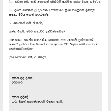
(iii) නවතා දමා ඇති අනෙකුත් ඉදිකිරීම් ආරම්භ කරන දිනය කවරේද;
(iv) දහස් ගණනක් වූ දරුවන්ට අත්‍යවශ්‍ය ක්‍රීඩා පහසුකම් ලබාදීම
සඳහා පිටිය සකස් කරන්නේද;
(v) නොඑසේ නම්, ඒ මන්ද;
යන්න එතුමා මෙම සභාවට දන්වන්නෙහිද?
(ඇ) මාතර මහින්ද රාජපක්ෂ විද්‍යාලය වසා දැමීමේ උත්සාහයක්
ඇතැයි ප්‍රචාරය වන මතයේ සත්‍ය අසත්‍ය බව එතුමා මෙම සභාවට
හෙළිකරන්නෙහිද?
(ඈ) නොඑසේ නම්, ඒ මන්ද?
අසන ලද දිනය
2015-11-04
අසන ලද්දේ
ගරු ඩලස් අලහප්පෙරුම මහතා, පා.ම.