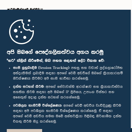
පාර්ලි‌මේන්තුවේ මන්ත්‍රීවරු
මුල් පිටුව
පාර්ලිමේන්තු ජංගම යෙදුම
අපි ඔබගේ පෞද්ගලිකත්වය අගය කරමු
"හරි" ක්ලික් කිරීමෙන්, ඔබ පහත සඳහන් දේට එකඟ වේ:
සැසි ලුහුබැඳීම (Session Tracking):
පහසු සහ වඩාත් පුද්ගලාරෝපිත
අත්දැකීමක් ලබාදීම සඳහා අපගේ වෙබ් අඩවියේ ඔබගේ ක්‍රියාකාරකම්
නිරීක්ෂණය කිරීමට අපි සැසි භාවිතා කරන්නෙමු.
අප හා සම්බන්ධ වී සිටින්න :
දත්ත සටහන් කිරීම:
අපගේ සේවාවන්හි ආරක්ෂාව සහ ක්‍රියාකාරීත්වය
සහතික කිරීම සඳහා අපි ඔබගේ IP ලිපිනය, උපාංග විස්තර සහ
අනෙකුත් අදාළ දත්ත සටහන් කරගන්නෙමු.
සම්මාන
පරිශීලක හැසිරීම් විශ්ලේෂණය:
අපගේ වෙබ් අඩවිය වැඩිදියුණු කිරීම
සඳහා අපි පරිශීලක හැසිරීම විශ්ලේෂණය කරන්නෙමු. ඒ සඳහා
අපගේ වෙබ් අඩවිය සමඟ ඔබේ අන්තර්ක්‍රියා පිළිබඳ නිර්නාමික දත්ත
පෞද්ගලිකත්ව ප්‍රතිපත්තිය
එකතු කිරීම සිදු කරන්නෙමු.