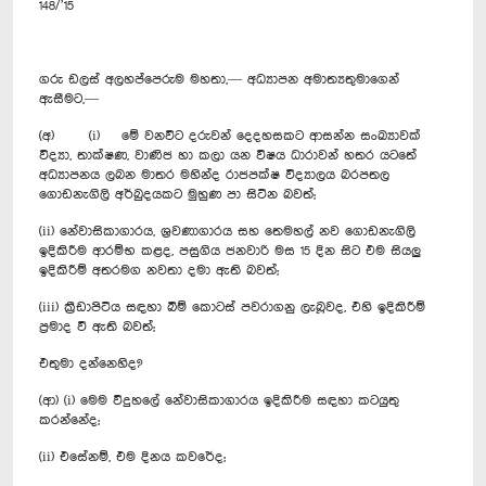
148/’15
ගරු ඩලස් අලහප්පෙරුම මහතා,— අධ්‍යාපන අමාත්‍යතුමාගෙන්
ඇසීමට,—
(අ) (i) මේ වනවිට දරුවන් දෙ‍දහසකට ආසන්න සංඛ්‍යාවක්
විද්‍යා, තාක්ෂණ, වාණිජ හා කලා යන විෂය ධාරාවන් හතර යටතේ
අධ්‍යාපනය ලබන මාතර මහින්ද රාජපක්ෂ විද්‍යාලය බරපතල
ගොඩනැගිලි අර්බුදයකට මුහුණ පා සිටින බවත්;
(ii) නේවාසිකාගාරය, ශ්‍රවණාගාරය සහ තෙමහල් නව ගොඩනැගිලි
ඉදිකිරීම ආරම්භ කළද, පසුගිය ජනවාරි මස 15 දින සිට එම සියලු
ඉදිකිරීම් අතරමග නවතා දමා ඇති බවත්;
(iii) ක්‍රීඩාපිටිය සඳහා බිම් කොටස් පවරාගනු ලැබූවද, එහි ඉදිකිරීම්
ප්‍රමාද වී ඇති බවත්;
එතුමා දන්නෙහිද?
(ආ) (i) මෙම විදුහලේ නේවාසිකාගාරය ඉදිකිරීම සඳහා කටයුතු
කරන්නේද;
(ii) එසේනම්, එම දිනය කවරේද;