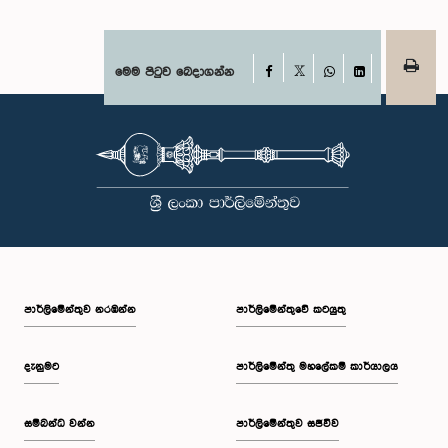
Facebook
මෙම පිටුව බෙදාගන්න
X
WhatsApp
LinkedIn
පාර්ලි‌මේන්තුව නරඹන්න
පාර්ලිමේන්තුවේ කටයුතු
දැනුමට
පාර්ලිමේන්තු මහලේකම් කාර්යාලය
සම්බන්ධ වන්න
පාර්ලිමේන්තුව සජීවීව