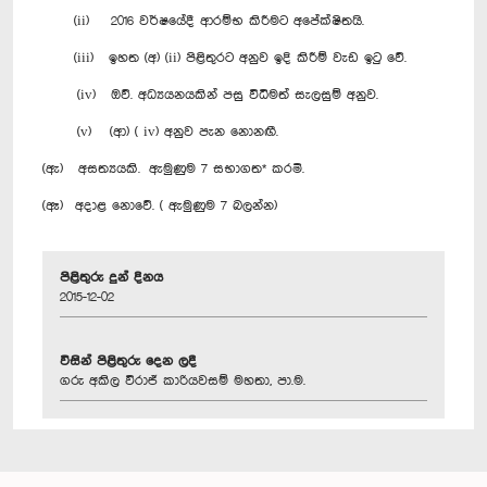
(ii) 2016 වර්ෂයේදී ආරම්භ කිරීමට අපේක්ෂිතයි.
(iii) ඉහත (අ) (ii) පිළිතුරට අනුව ඉදි කිරීම් වැඩ ඉටු වේ.
(iv) ඔව්. අධ්‍යයනයකින් පසු විධිමත් සැලසුම් අනුව.
(v) (ආ) ( iv) අනුව පැන නොනඟී.
(ඇ) අසත්‍යයකි. ඇමුණුම 7 සභාගත* කරමි.
(ඈ) අදාළ නොවේ. ( ඇමුණුම 7 බලන්න)
පිළිතුරු දුන් දිනය
2015-12-02
විසින් පිළිතුරු දෙන ලදී
ගරු අකිල විරාජ් කාරියවසම් මහතා, පා.ම.