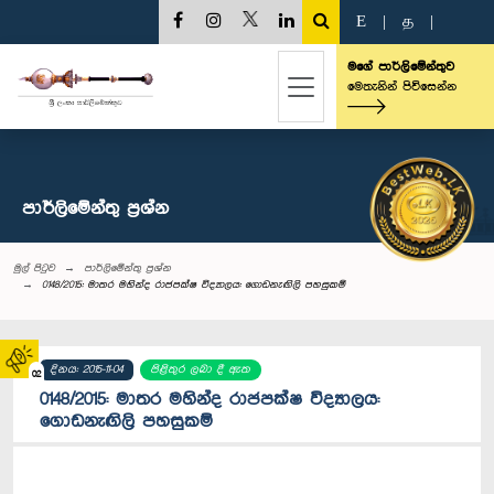
E
|
த
|
මගේ පාර්ලිමේන්තුව
මෙතැනින් පිවිසෙන්න
පාර්ලි‌මේන්තු‌ ප්‍රශ්න
මුල් පිටුව
පාර්ලි‌මේන්තු‌ ප්‍රශ්න
0148/2015: මාතර මහින්ද රාජපක්ෂ විද්‍යාලය: ගොඩනැඟිලි පහසුකම්
දිනය: 2015-11-04
පිළිතුර ලබා දී ඇත
02
0148/2015: මාතර මහින්ද රාජපක්ෂ විද්‍යාලය:
ගොඩනැඟිලි පහසුකම්