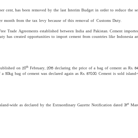
ent, has been removed by the last Interim Budget in order to reduce the sell
month from the tax levy because of this removal of Customs Duty.
e Free Trade Agreements established between India and Pakistan. Cement import
ty has created opportunities to import cement from countries like Indonesia an
th
published on 20
February, 2015 declaring the price of a bag of cement as Rs. 84
 a 50kg bag of cement was declared again as Rs. 870.00. Cement is sold island-w
st
island-wide as declared by the Extraordinary Gazette Notification dated 31
Marc