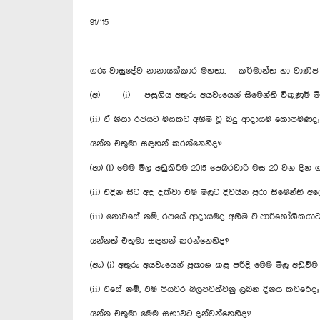
91/’15
ගරු වාසුදේව නානායක්කාර මහතා,— කර්මාන්ත හා වාණිජ 
(අ) (i) පසුගිය අතුරු අයවැයෙන් සිමෙන්ති විකුණුම් මිල 
(ii) ඒ නිසා රජයට මසකට අහිමි වූ බදු ආදායම කොපමණද;
යන්න එතුමා සඳහන් කරන්නෙහිද?
(ආ) (i) මෙම මිල අඩුකිරීම 2015 පෙබරවාරි මස 20 වන දින 
(ii) එදින සිට අද දක්වා එම මිලට දිවයින පුරා සිමෙන්ති අ
(iii) නොඑසේ නම්, රජයේ ආදායමද අහිමි වී පාරිභෝගික
යන්නත් එතුමා සඳහන් කරන්නෙහිද?
(ඇ) (i) අතුරු අයවැයෙන් ප්‍රකාශ කළ පරිදි මෙම මිල අඩුවී
(ii) එසේ නම්, එම පියවර බලපවත්වනු ලබන දිනය කවරේද;
යන්න එතුමා මෙම සභාවට දන්වන්නෙහිද?