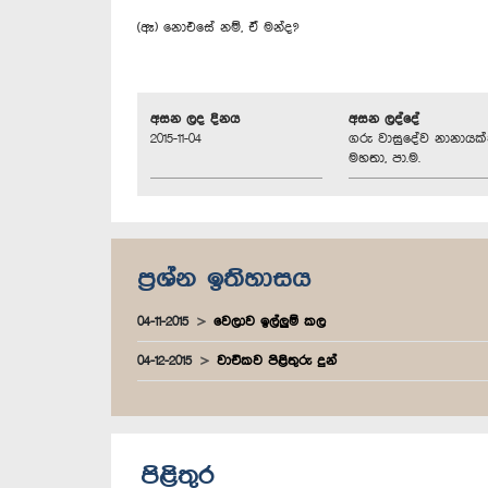
(ඈ) නොඑසේ නම්, ඒ මන්ද?
අසන ලද දිනය
අසන ලද්දේ
2015-11-04
ගරු වාසුදේව නානායක
මහතා, පා.ම.
ප්‍රශ්න ඉතිහාසය
04-11-2015
වෙලාව ඉල්ලුම් කල
04-12-2015
වාචිකව පිළිතුරු දුන්
පිළිතුර