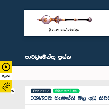
පාර්ලි‌මේන්තු‌ ප්‍රශ්න
බලන්න
දිනය: 2015-11-04
පිළිතුර ලබා දී ඇත
02
0091/2015: සිමෙන්ති මිල අඩු කි