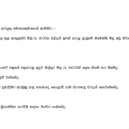
කටයුතු අමාත්‍යතුමාගෙන් ඇසීමට,—
තුළ ඇතුළත්ව තිබූ රු. 90.00ක බද්දක් ඉවත් කරනු ලැබුවේ සිමෙන්ති මිල අඩු කිරී
ගැසට් පත්‍රයේ පළකරනු ලදුව සිල්ලර මිල රු. 840.00ක් ලෙස නියම කර තිබේද;
ලෙවි වන්නේද;
යාට ලබාදීමට අරමුණු කළ සහනයද නොලැබී යාම බරපතල වරදක් නොවන්නේද;
ම ක්‍රියාත්මක කරවීම සඳහා පියවර ගන්නේද;