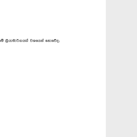
මේ ක්‍රියාමාර්ගයක් වශයෙන් නොවේද;