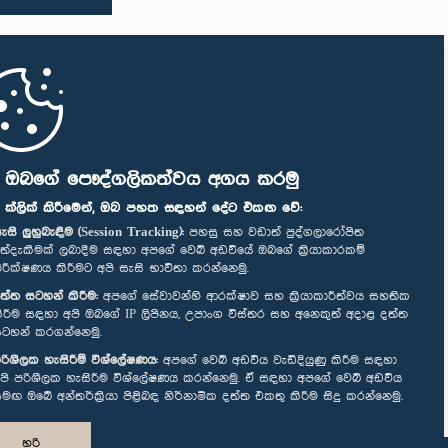
ි ඔබගේ පෞද්ගලිකත්වය අගය කරමු
" ක්ලික් කිරීමෙන්, ඔබ පහත සඳහන් දේට එකඟ වේ:
ැසි ලුහුබැඳීම (Session Tracking):
පහසු සහ වඩාත් පුද්ගලාරෝපිත
ත්දැකීමක් ලබාදීම සඳහා අපගේ වෙබ් අඩවියේ ඔබගේ ක්‍රියාකාරකම්
ිරීක්ෂණය කිරීමට අපි සැසි භාවිතා කරන්නෙමු.
ත්ත සටහන් කිරීම:
අපගේ සේවාවන්හි ආරක්ෂාව සහ ක්‍රියාකාරීත්වය සහතික
ිරීම සඳහා අපි ඔබගේ IP ලිපිනය, උපාංග විස්තර සහ අනෙකුත් අදාළ දත්ත
ටහන් කරගන්නෙමු.
රිශීලක හැසිරීම් විශ්ලේෂණය:
අපගේ වෙබ් අඩවිය වැඩිදියුණු කිරීම සඳහා
පි පරිශීලක හැසිරීම විශ්ලේෂණය කරන්නෙමු. ඒ සඳහා අපගේ වෙබ් අඩවිය
මඟ ඔබේ අන්තර්ක්‍රියා පිළිබඳ නිර්නාමික දත්ත එකතු කිරීම සිදු කරන්නෙමු.
හරි