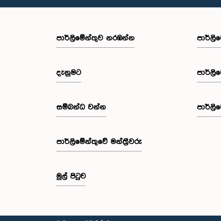
පාර්ලි‌මේන්තුව නරඹන්න
පාර්ලි
දැනුමට
පාර්ලි
සම්බන්ධ වන්න
පාර්ලි
පාර්ලි‌මේන්තුවේ මන්ත්‍රීවරු
මුල් පිටුව