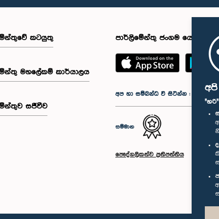
මේන්තුවේ කටයුතු
පාර්ලිමේන්තු ජංගම යෙදුම
මේන්තු මහලේකම් කාර්යාලය
අප
අප හා සම්බන්ධ වී සිටින්න :
"හරි
මේන්තුව සජීවීව
ස
අ
සම්මාන
න
ද
ක
පෞද්ගලිකත්ව ප්‍රතිපත්තිය
ස
ප
අ
ස