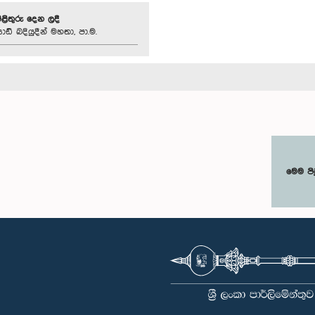
පිළිතුරු දෙන ලදී
ාඩ් බදියුදීන් මහතා, පා.ම.
මෙම පි