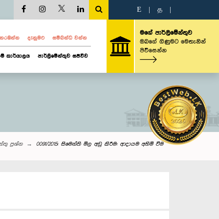
E
|
த
|
මගේ පාර්ලිමේන්තුව
ව නරඹන්න
දැනුමට
සම්බන්ධ වන්න
ඔබගේ ගිණුමට මෙතැනින්
පිවිසෙන්න
ම් කාර්යාලය
පාර්ලිමේන්තුව සජීවීව
තු‌ ප්‍රශ්න
0091/2015: සිමෙන්ති මිල අඩු කිරීම: ආදායම අහිමි වීම