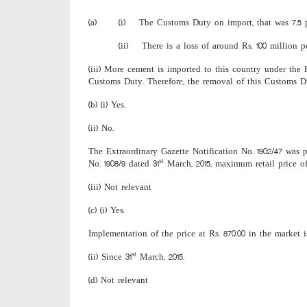
(a) (i) The Customs Duty on import, that was 7.5 per c
(ii) There is a loss of around Rs. 100 million per 
(iii) More cement is imported to this country under th
Customs Duty. Therefore, the removal of this Customs Du
(b) (i) Yes.
(ii) No.
The Extraordinary Gazette Notification No. 1902/47 was 
st
No. 1908/9 dated 31
March, 2015, maximum retail price of
(iii) Not relevant
(c) (i) Yes.
Implementation of the price at Rs. 870.00 in the market 
st
(ii) Since 31
March, 2015.
(d) Not relevant