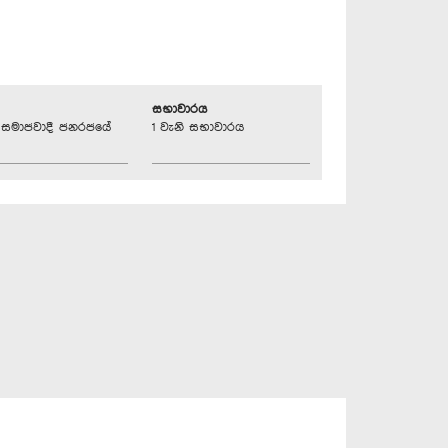
සභාවාරය
්‍රික සමාජවාදී ජනරජයේ
1 වැනි සභාවාරය