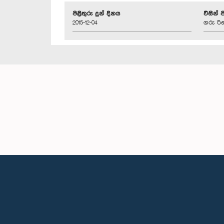
පිළිතුරු දුන් දිනය
විසින් 
2015-12-04
ගරු රිස