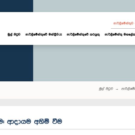
පාර්ලි‌මේන්තු
මුල් පිටුව
පාර්ලි‌මේන්තුවේ මන්ත්‍රීවරු
පාර්ලිමේන්තුවේ කටයුතු
පාර්ලිමේන්තු මහලේක
මුල් පිටුව
පාර්ලි‌මේන්
රීම: ආදායම අහිමි වීම