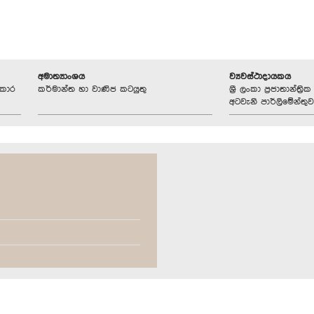
අමාත්‍යාංශය
ව්‍යවස්ථාදායකය
්කාර
කර්මාන්ත හා වාණිජ කටයුතු
ශ්‍රී ලංකා ප්‍රජාතාන්ත
අටවැනි පාර්ලිමේන්තුව