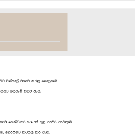
 එන්සාල් වගාව කරනු නොලැබේ.
යට බලපෑම් සිදුව ඇත.
හෙක්ටයාර 574.7ක් තුළ පැතිර පැවතුණි.
න, නෙරපීමට කටයුතු කර ඇත.