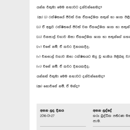
යන්න එතුමා මෙම සභාවට දන්වන්නෙහිද?
(ඇ) (i) රක්ෂිතයේ ජීවත් වන ඒකදේශික සතුන් හා ශාක ප
(ii) ඒ අනුව රක්ෂිතයේ ජීවත් වන ඒකදේශික ශාක හා සතුන
(iii) එනසාල් වගාව නිසා ඒකදේශික ශාක හා සතුන්ගේ ගහන
(iv) එසේ නම්, ඒ කවර දිනයකදීද;
(v) එනසාල් වගාව නිසා රක්ෂිතයට සිදු වූ හානිය පිළිබඳ 
(vi) එසේ නම්, ඒ කවර දිනයකදීද;
යන්නත් එතුමා මෙම සභාවට දන්වන්නෙහිද?
(ඈ) නොඑසේ නම්, ඒ මන්ද?
අසන ලද දිනය
අසන ලද්දේ
2016-01-27
ගරු බුද්ධික පතිරණ ම
පා.ම.