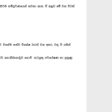
 කිරීම සම්පූර්ණයෙන් නවතා ඇත. ඒ අනුව මේ වන විටත්
වේ. එසේම සත්ව විශේෂ 342ක් වන අතර, වඳ වී යමින්
‍ටර් කොබ්බෑකඩුව ගොවි කටයුතු පර්යේෂණ හා පුහුණු