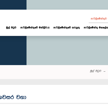
පාර්ලි‌මේන්තු
මුල් පිටුව
පාර්ලි‌මේන්තුවේ මන්ත්‍රීවරු
පාර්ලිමේන්තුවේ කටයුතු
පාර්ලිමේන්තු මහලේක
මුල් පිටුව
 අනවසර වගා