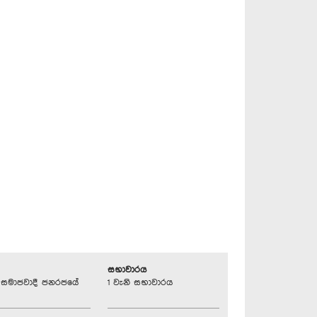
සභාවාරය
්‍රික සමාජවාදී ජනරජයේ
1 වැනි සභාවාරය