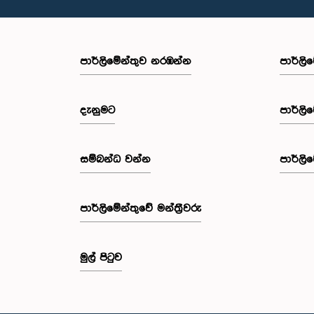
පාර්ලි‌මේන්තුව නරඹන්න
පාර්ලි
දැනුමට
පාර්ලි
සම්බන්ධ වන්න
පාර්ලි
පාර්ලි‌මේන්තුවේ මන්ත්‍රීවරු
මුල් පිටුව