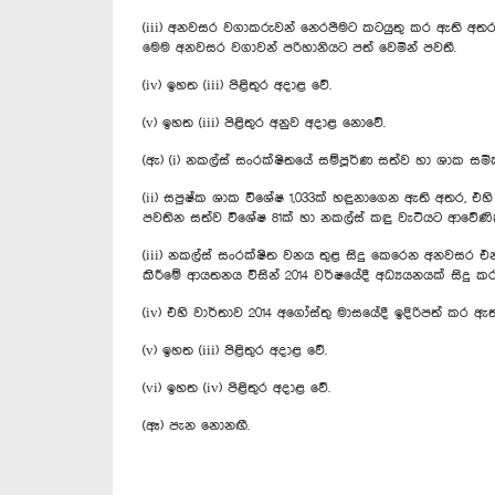
(iii) අනවසර වගාකරුවන් නෙරපීමට කටයුතු කර ඇති අතර, 
මෙම අනවසර වගාවන් පරිහානියට පත් වෙමින් පවතී.
(iv) ඉහත (iii) පිළිතුර අදාළ වේ.
(v) ඉහත (iii) පිළිතුර අනුව අදාළ නොවේ.
(ඇ) (i) නකල්ස් සංරක්ෂිතයේ සම්පූර්ණ සත්ව හා ශාක සමීක
(ii) සපුෂ්ක ශාක විශේෂ 1,033ක් හඳුනාගෙන ‍ඇති අතර, 
පවතින සත්ව විශේෂ 81ක් හා නකල්ස් කඳු වැටියට ආවේණ
(iii) නකල්ස් සංරක්ෂිත වනය තුළ සිදු කෙරෙන අනවසර එ
කිරීමේ ආයතනය විසින් 2014 වර්ෂයේදී අධ්‍යයනයක් සිදු කර
(iv) එහි වාර්තාව 2014 අගෝස්තු මාසයේදී ඉදිරිපත් කර ඇත
(v) ඉහත (iii) පිළිතුර අදාළ වේ.
(vi) ඉහත (iv) පිළිතුර අදාළ වේ.
(ඈ) පැන නොනඟී.