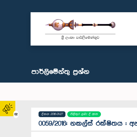
පාර්ලි‌මේන්තු‌ ප්‍රශ්න
දිනය: 2016-01-27
පිළිතුර ලබා දී ඇත
02
0059/2016: නකල්ස් රක්ෂිතය :