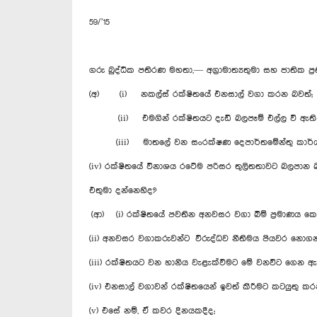
59/’15
ගරු බුද්ධික පතිරණ මහතා,— අග්‍රාමාත්‍යතුමා සහ ජාතික ප්
(අ) (i) නකල්ස් රක්ෂිතයේ එනසාල් වගා කරන බවත්;
(ii) එමගින් රක්ෂිතයට දැඩි බලපෑම් එල්ල වී ඇති 
(iii) මාතලේ වන සංරක්ෂණ දෙපාර්තමේන්තු කාර්යාලය
(iv) රක්ෂිතයේ විනාශය රටේම පරිසර තුලිතතාවට බලපාන බ
එතුමා දන්නෙහිද?
(ආ) (i) රක්ෂිතයේ පවතින අනවසර වගා බිම් ප්‍රමාණය 
(ii) අනවසර වගාකරුවන්ට විරුද්ධව නීතිමය පියවර නොගන
(iii) රක්ෂිතයට වන හානිය වැළැක්වීමට මේ වනවිට ගෙන 
(iv) එනසාල් වගාවන් රක්ෂිතයෙන් ඉවත් කිරීමට කටයුතු කර
(v) එසේ නම්, ඒ කවර දිනයකදීද;