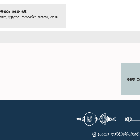
පිළිතුරු දෙන ලදී
තිඥ අනුරාධ ජයරත්න මහතා, පා.ම.
මෙම පි