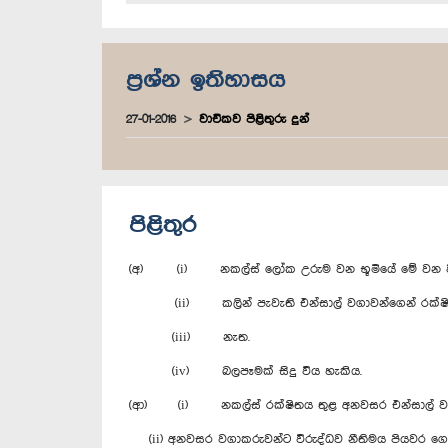
ප්‍රශ්න ඉතිහාසය
27-01-2016
වාචිකව පිළිතුරු දුන්
පිළිතුර
(අ) (i) නකල්ස් ලෝක උරුම වන භූමියේ මේ වන විට
(ii) කලින් පැවැති එන්සාල් වගාවන්ගෙන් රක්ෂිත
(iii) නැත.
(iv) බලපෑමක් සිදු විය හැකිය.
(ආ) (i) නකල්ස් රක්ෂිතය තුළ අනවසර එන්සාල් වගාව 
(ii) අනවසර වගාකරුවන්ට විරුද්ධව නීතිමය පියවර ගෙ