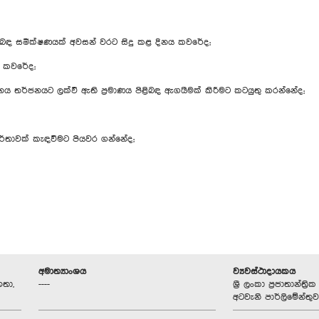
ිළිබඳ සමීක්ෂණයක් අවසන් වරට සිදු කළ දිනය කවරේද;
් කවරේද;
ය තර්ජනයට ලක්වී ඇති ප්‍රමාණය පිළිබඳ ඇගයීමක් කිරීමට කටයුතු කරන්නේද;
වාර්තාවක් කැඳවීමට පියවර ගන්නේද;
අමාත්‍යාංශය
ව්‍යවස්ථාදායකය
හතා,
----
ශ්‍රී ලංකා ප්‍රජාතාන්ත
අටවැනි පාර්ලිමේන්තුව