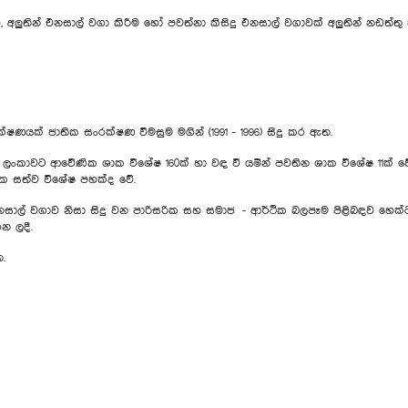
අලුතින් එනසාල් වගා කිරීම හෝ පවත්නා කිසිදු එනසාල් වගාවක් අලුතින් නඩත්තු
්ෂණයක් ජාතික සංරක්ෂණ විමසුම මගින් (1991 - 1996) සිදු කර ඇත.
එහි ලංකාවට ආවේණික ශාක විශේෂ 160ක් හා වඳ වී යමින් පවතින ශාක විශේෂ 11ක් 
ික සත්ව විශේෂ පහක්ද වේ.
නසාල් වගාව නිසා සිදු වන පාරිසරික සහ සමාජ - ආර්ථික බලපෑම පිළිබඳව හෙක්
න ලදී.
.