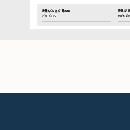
පිළිතුරු දුන් දිනය
විසින් 
2016-01-27
ගරු නී