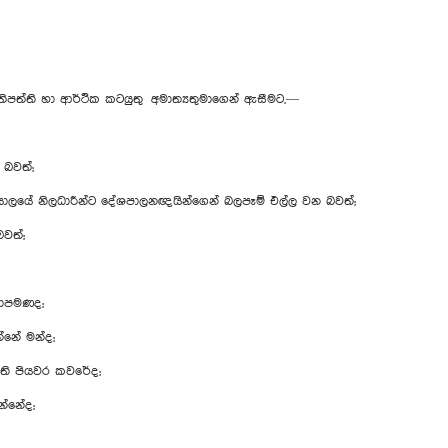
‍රතිපත්ති හා ආර්ථික කටයුතු අමාත්‍යතුමාගෙන් ඇසීමට,—
බවත්;
ේ නිලධාරීන්ට දේශපාලනඥයින්ගෙන් බලපෑම් එල්ල වන බවත්;
වත්;
කොපමණද;
්නේ මන්ද;
ඇති පියවර කවරේද;
න්නේද;