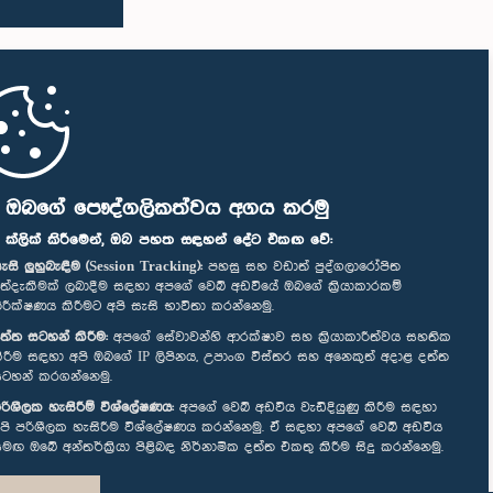
ි ඔබගේ පෞද්ගලිකත්වය අගය කරමු
" ක්ලික් කිරීමෙන්, ඔබ පහත සඳහන් දේට එකඟ වේ:
ැසි ලුහුබැඳීම (Session Tracking):
පහසු සහ වඩාත් පුද්ගලාරෝපිත
ත්දැකීමක් ලබාදීම සඳහා අපගේ වෙබ් අඩවියේ ඔබගේ ක්‍රියාකාරකම්
ිරීක්ෂණය කිරීමට අපි සැසි භාවිතා කරන්නෙමු.
ත්ත සටහන් කිරීම:
අපගේ සේවාවන්හි ආරක්ෂාව සහ ක්‍රියාකාරීත්වය සහතික
ිරීම සඳහා අපි ඔබගේ IP ලිපිනය, උපාංග විස්තර සහ අනෙකුත් අදාළ දත්ත
ටහන් කරගන්නෙමු.
රිශීලක හැසිරීම් විශ්ලේෂණය:
අපගේ වෙබ් අඩවිය වැඩිදියුණු කිරීම සඳහා
පි පරිශීලක හැසිරීම විශ්ලේෂණය කරන්නෙමු. ඒ සඳහා අපගේ වෙබ් අඩවිය
මඟ ඔබේ අන්තර්ක්‍රියා පිළිබඳ නිර්නාමික දත්ත එකතු කිරීම සිදු කරන්නෙමු.