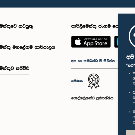
මේන්තුවේ කටයුතු
පාර්ලිමේන්තු ජංගම යෙදුම
මේන්තු මහලේකම් කාර්යාලය
අප
අප හා සම්බන්ධ වී සිටින්න :
"හරි
මේන්තුව සජීවීව
ස
අ
සම්මාන
න
ද
ක
පෞද්ගලිකත්ව ප්‍රතිපත්තිය
ස
ප
අ
ස