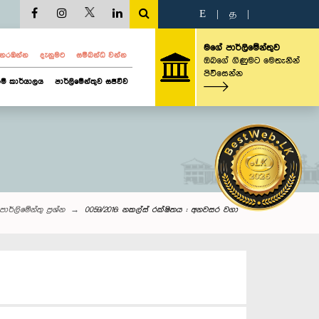
E
|
த
|
මගේ පාර්ලිමේන්තුව
ව නරඹන්න
දැනුමට
සම්බන්ධ වන්න
ඔබගේ ගිණුමට මෙතැනින්
පිවිසෙන්න
ම් කාර්යාලය
පාර්ලිමේන්තුව සජීවීව
පාර්ලි‌මේන්තු‌ ප්‍රශ්න
0059/2016: නකල්ස් රක්ෂිතය : අනවසර වගා