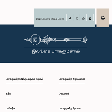
இந்தப் பக்கத்தை பகிர்ந்து கொள்க
Facebook
X
WhatsApp
LinkedIn
பாராளுமன்றத்திற்கு வருகை தருதல்
பாராளுமன்ற அலுவல்கள்
கற்க
செயலகம்
பங்கேற்க
பாராளுமன்ற நேரலை