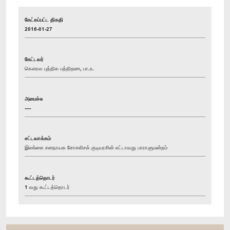
கேட்கப்பட்ட திகதி
2016-01-27
கேட்டவர்
கௌரவ புத்திக பத்திறண, பா.உ.
அமைச்சு
----
சட்டவாக்கம்
இலங்கை சனநாயக சோசலிசக் குடியரசின் எட்டாவது பாராளுமன்றம்
கூட்டத்தொடர்
1 வது கூட்டத்தொடர்