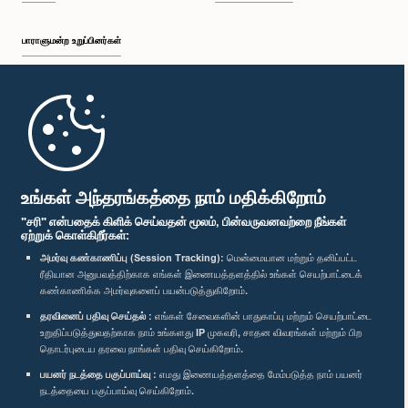
பாராளுமன்ற உறுப்பினர்கள்
முதற்பக்கம்
பாராளுமன்ற கையடக்க செயலி
உங்கள் அந்தரங்கத்தை நாம் மதிக்கிறோம்
"சரி" என்பதைக் கிளிக் செய்வதன் மூலம், பின்வருவனவற்றை நீங்கள்
ஏற்றுக் கொள்கிறீர்கள்:
அமர்வு கண்காணிப்பு (Session Tracking):
மென்மையான மற்றும் தனிப்பட்ட
ரீதியான அனுபவத்திற்காக எங்கள் இணையத்தளத்தில் உங்கள் செயற்பாட்டைக்
எம்மை பின்தொடர்க :
கண்காணிக்க அமர்வுகளைப் பயன்படுத்துகிறோம்.
தரவினைப் பதிவு செய்தல் :
எங்கள் சேவைகளின் பாதுகாப்பு மற்றும் செயற்பாட்டை
விருதுகள்
உறுதிப்படுத்துவதற்காக நாம் உங்களது IP முகவரி, சாதன விவரங்கள் மற்றும் பிற
தொடர்புடைய தரவை நாங்கள் பதிவு செய்கிறோம்.
பயனர் நடத்தை பகுப்பாய்வு :
எமது இணையத்தளத்தை மேம்படுத்த நாம் பயனர்
தனியுரிமைக் கொள்கை
நடத்தையை பகுப்பாய்வு செய்கிறோம்.