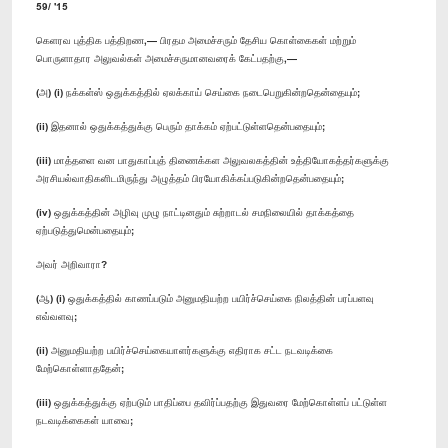
59/ '15
கெளரவ புத்திக பத்திறண,— பிரதம அமைச்சரும் தேசிய கொள்கைகள் மற்றும்
பொருளாதார அலுவல்கள் அமைச்சருமானவரைக் கேட்பதற்கு,—
(அ) (i) நக்கள்ஸ் ஒதுக்கத்தில் ஏலக்காய் செய்கை நடைபெறுகின்றதென்தையும்;
(ii) இதனால் ஒதுக்கத்துக்கு பெரும் தாக்கம் ஏற்பட்டுள்ளதென்பதையும்;
(iii) மாத்தளை வன பாதுகாப்புத் திணைக்கள அலுவலகத்தின் உத்தியோகத்தர்களுக்கு
அரசியல்வாதிகளிடமிருந்து அழுத்தம் பிரயோகிக்கப்படுகின்றதென்பதையும்;
(iv) ஒதுக்கத்தின் அழிவு முழு நாட்டினதும் சுற்றாடல் சமநிலையில் தாக்கத்தை
ஏற்படுத்துமென்பதையும்;
அவர் அறிவாரா?
(ஆ) (i) ஒதுக்கத்தில் காணப்படும் அனுமதியற்ற பயிர்ச்செய்கை நிலத்தின் பரப்பளவு
எவ்வளவு;
(ii) அனுமதியற்ற பயிர்ச்செய்கையாளர்களுக்கு எதிராக சட்ட நடவடிக்கை
மேற்கொள்ளாததேன்;
(iii) ஒதுக்கத்துக்கு ஏற்படும் பாதிப்பை தவிர்ப்பதற்கு இதுவரை மேற்கொள்ளப் பட்டுள்ள
நடவடிக்கைகள் யாவை;