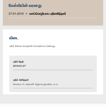
கேள்வியின் வரலாறு
27-01-2016
வாய்மொழியாக பதிலளித்தார்
விடை
பதில் சிங்கள மொழியில் கொடுக்கப்பட்டுள்ளது.
பதில் தேதி
2016-01-27
பதில் அளித்தார்
கௌரவ சட்டத்தரணி அநுராத ஜயரத்ன, பா.உ.