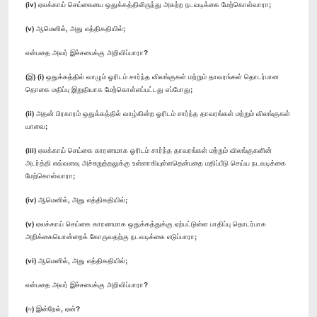
(iv) ஏலக்காய் செய்கையை ஒதுக்கத்திலிருந்து அகற்ற நடவடிக்கை மேற்கொள்வாரா;
(v) ஆமெனில், அது எத்திகதியில்;
என்பதை அவர் இச்சபைக்கு அறிவிப்பாரா?
(இ) (i) ஒதுக்கத்தில் வாழும் ஓரிடம் சார்ந்த விலங்குகள் மற்றும் தாவரங்கள் தொடர்பான
தொகை மதிப்பு இறுதியாக மேற்கொள்ளப்பட்டது எப்போது;
(ii) அதன் பிரகாரம் ஒதுக்கத்தில் வாழ்கின்ற ஓரிடம் சார்ந்த தாவரங்கள் மற்றும் விலங்குகள்
யாவை;
(iii) ஏலக்காய் செய்கை காரணமாக ஓரிடம் சார்ந்த தாவரங்கள் மற்றும் விலங்குகளின்
அடர்த்தி எவ்வளவு அச்சுறுத்தலுக்கு உள்ளாகியுள்ளதென்பதை மதிப்பீடு செய்ய நடவடிக்கை
மேற்கொள்வாரா;
(iv) ஆமெனில், அது எத்திகதியில்;
(v) ஏலக்காய் செய்கை காரணமாக ஒதுக்கத்துக்கு ஏற்பட்டுள்ள பாதிப்பு தொடர்பாக
அறிக்கையொன்றைக் கோருவதற்கு நடவடிக்கை எடுப்பாரா;
(vi) ஆமெனில், அது எத்திகதியில்;
என்பதை அவர் இச்சபைக்கு அறிவிப்பாரா?
(ஈ) இன்றேல், ஏன்?