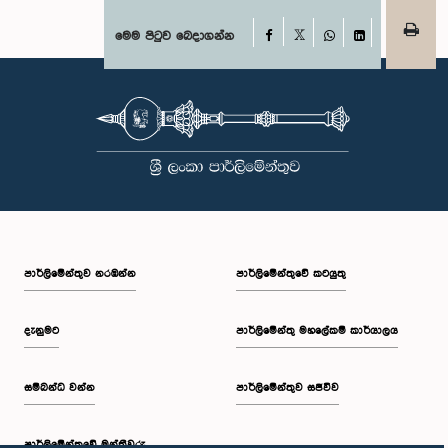
Facebook
මෙම පිටුව බෙදාගන්න
X
WhatsApp
LinkedIn
පාර්ලි‌මේන්තුව නරඹන්න
පාර්ලිමේන්තුවේ කටයුතු
දැනුමට
පාර්ලිමේන්තු මහලේකම් කාර්යාලය
සම්බන්ධ වන්න
පාර්ලිමේන්තුව සජීවීව
පාර්ලි‌මේන්තුවේ මන්ත්‍රීවරු