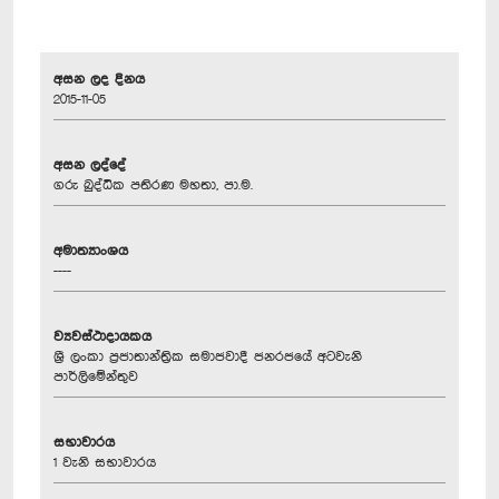
අසන ලද දිනය
2015-11-05
අසන ලද්දේ
ගරු බුද්ධික පතිරණ මහතා, පා.ම.
අමාත්‍යාංශය
----
ව්‍යවස්ථාදායකය
ශ්‍රී ලංකා ප්‍රජාතාන්ත්‍රික සමාජවාදී ජනරජයේ අටවැනි
පාර්ලිමේන්තුව
සභාවාරය
1 වැනි සභාවාරය