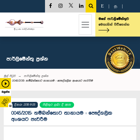
E
|
த
|
මගේ පාර්ලිමේන්තුව
මෙතැනින් පිවිසෙන්න
පාර්ලි‌මේන්තු‌ ප්‍රශ්න
මුල් පිටුව
පාර්ලි‌මේන්තු‌ ප්‍රශ්න
0045/2015: හම්බන්තොට තානායම : පෞද්ගලික අංශයට පැවරීම
බලන්න
දිනය: 2015-11-05
පිළිතුර ලබා දී ඇත
02
0045/2015: හම්බන්තොට තානායම : පෞද්ගලික
අංශයට පැවරීම