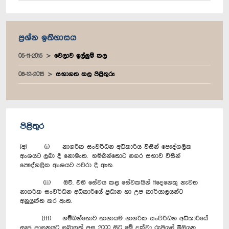
ප්‍රශ්න ඉතිහාසය
05-11-2015
වෙලාව ඉල්ලුම් කල
08-12-2015
සභාගත කල පිළිතුරු
පිළිතුර
(අ) (i) නාගරික සංවර්ධන අධිකාරිය විසින් පෞද්ගලික
අංශයට ලබා දී නොමැත. හම්බන්තොට නගර සභාව විසින්
පෞද්ගලික අංශයට පවරා දී ඇත.
(ii) ඔව්. එහි සේවය කළ සේවකයින් 11දෙනෙකු නැවත
නාගරික සංවර්ධන අධිකාරියේ ප්‍රධාන හා උප කාර්යාලයන්ට
අනුයුක්ත කර ඇත.
(iii) හම්බන්තොට තානායම නාගරික සංවර්ධන අධිකාරියේ
සෘජු පාලනයට ලබාගත් පසු 2000 සිට මේ දක්වා රුපියල් මිලියන