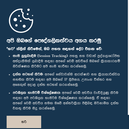
මුල් පිටුව
පාර්ලිමේන්තු ජංගම යෙදුම
අපි ඔබගේ පෞද්ගලිකත්වය අගය කරමු
"හරි" ක්ලික් කිරීමෙන්, ඔබ පහත සඳහන් දේට එකඟ වේ:
සැසි ලුහුබැඳීම (Session Tracking):
පහසු සහ වඩාත් පුද්ගලාරෝපිත
අත්දැකීමක් ලබාදීම සඳහා අපගේ වෙබ් අඩවියේ ඔබගේ ක්‍රියාකාරකම්
නිරීක්ෂණය කිරීමට අපි සැසි භාවිතා කරන්නෙමු.
අප හා සම්බන්ධ වී සිටින්න :
දත්ත සටහන් කිරීම:
අපගේ සේවාවන්හි ආරක්ෂාව සහ ක්‍රියාකාරීත්වය
සහතික කිරීම සඳහා අපි ඔබගේ IP ලිපිනය, උපාංග විස්තර සහ
අනෙකුත් අදාළ දත්ත සටහන් කරගන්නෙමු.
සම්මාන
පරිශීලක හැසිරීම් විශ්ලේෂණය:
අපගේ වෙබ් අඩවිය වැඩිදියුණු කිරීම
සඳහා අපි පරිශීලක හැසිරීම විශ්ලේෂණය කරන්නෙමු. ඒ සඳහා
අපගේ වෙබ් අඩවිය සමඟ ඔබේ අන්තර්ක්‍රියා පිළිබඳ නිර්නාමික දත්ත
පෞද්ගලිකත්ව ප්‍රතිපත්තිය
එකතු කිරීම සිදු කරන්නෙමු.
© ශ්‍රී ලංකා පාර්ලි‌මේන්තුව.
හරි
සියලු හිමිකම් ඇවිරිණි.