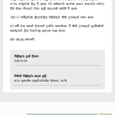
41.7ක පාඩුවක් සිදු වී ඇත. ඊට අමතරව නැවත නගර සභාවට පවරා
දීම නිසා සියයට 35ක කුලී ආදායම අහිමි වී ඇත.
(ආ) (i) සම්පූර්ණ ක්‍රියාවලිය පිළිබඳව නීති උපදෙස් පතා ඇත.
(ii) මේ වන තෙක් දිනයක් දන්වා නොමැත. ඒ නීති උපදෙස් ලැබීමෙන්
අනතුරුව දින වකවානු ප්‍රකාශ කළ හැක.
(ඇ) අදාළ නොවේ.
පිළිතුරු දුන් දිනය
2015-12-08
විසින් පිළිතුරු දෙන ලදී
ගරු ලසන්ත අලගියවන්න මහතා, පා.ම.