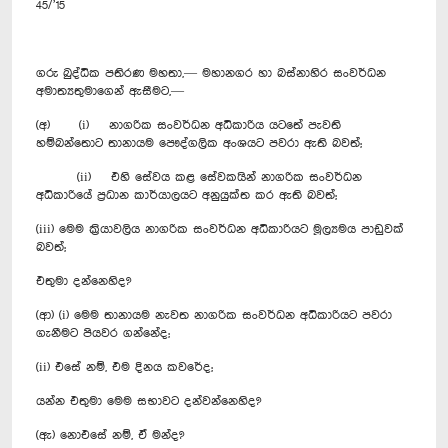
45/’15
ගරු බුද්ධික පතිරණ මහතා,— මහානගර හා බස්නාහිර සංවර්ධන
අමාත්‍යතුමාගෙන් ඇසීමට,—
(අ) (i) නාගරික සංවර්ධන අධිකාරිය යටතේ පැවති
හම්බන්තොට තානායම පෞද්ගලික අංශයට පවරා ඇති බවත්;
(ii) එහි සේවය කළ සේවකයින් නාගරික සංවර්ධන
අධිකාරියේ ප‍්‍රධාන කාර්යාලයට අනුයුක්ත කර ඇති බවත්;
(iii) මෙම ක‍්‍රියාවලිය නාගරික සංවර්ධන අධිකාරියට මූල්‍යමය පාඩුවක්
බවත්;
එතුමා දන්නෙහිද?
(ආ) (i) මෙම තානායම නැවත නාගරික සංවර්ධන අධිකාරියට පවරා
ගැනීමට පියවර ගන්නේද;
(ii) එසේ නම්, එම දිනය කවරේද;
යන්න එතුමා මෙම සභාවට දන්වන්නෙහිද?
(ඇ) නොඑසේ නම්, ඒ මන්ද?