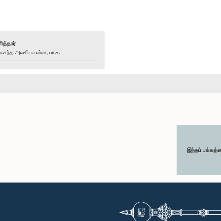
ித்தார்
சந்த அலகியவன்ன, பா.உ.
இந்தப் பக்கத்