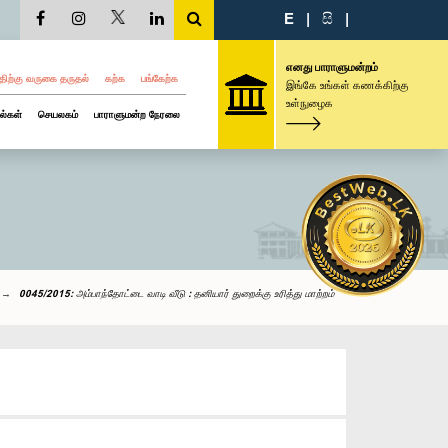
E
|
සි
|
எனது பாராளுமன்றம்
திற்கு வருகை தருதல்
கற்க
பங்கேற்க
இங்கே உங்கள் கணக்கிற்கு
உள்நுழைக
ல்கள்
செயலகம்
பாராளுமன்ற நேரலை
0045/2015: அம்பாந்தோட்டை வாடி வீடு : தனியார் துறைக்கு உரித்து மாற்றம்