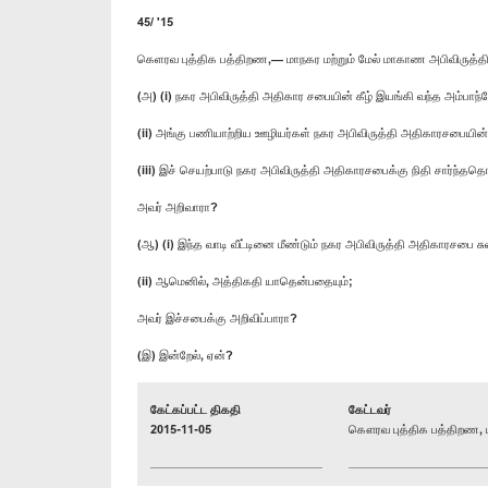
45/ '15
கெளரவ புத்திக பத்திறண,— மாநகர மற்றும் மேல் மாகாண அபிவிருத்த
(அ) (i) நகர அபிவிருத்தி அதிகார சபையின் கீழ் இயங்கி வந்த அம்பாந்தோ
(ii) அங்கு பணியாற்றிய ஊழியர்கள் நகர அபிவிருத்தி அதிகாரசபையி
(iii) இச் செயற்பாடு நகர அபிவிருத்தி அதிகாரசபைக்கு நிதி சார்ந்ததொ
அவர் அறிவாரா?
(ஆ) (i) இந்த வாடி வீட்டினை மீண்டும் நகர அபிவிருத்தி அதிகாரசபை சு
(ii) ஆமெனில், அத்திகதி யாதென்பதையும்;
அவர் இச்சபைக்கு அறிவிப்பாரா?
(இ) இன்றேல், ஏன்?
கேட்கப்பட்ட திகதி
கேட்டவர்
2015-11-05
கௌரவ புத்திக பத்திறண, ப