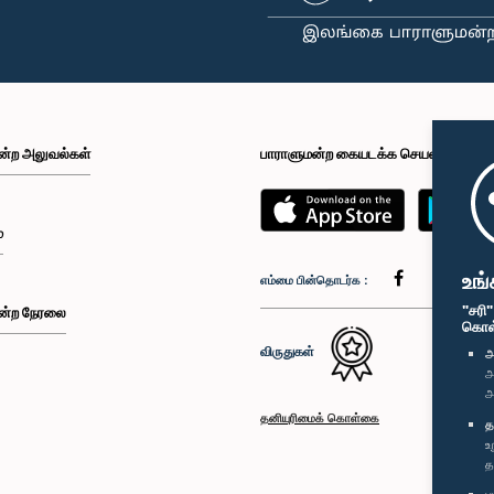
ன்ற அலுவல்கள்
பாராளுமன்ற கையடக்க செயலி
்
உங்
எம்மை பின்தொடர்க :
"சரி
ன்ற நேரலை
கொள்க
விருதுகள்
அ
அ
அ
தனியுரிமைக் கொள்கை
த
உ
த