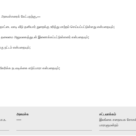
ி அமைச்சரைக் கேட்பதற்கு,—
ட்டை வாடி வீடு தனியார் துறைக்கு உரித்து மாற்றம் செய்யப்பட்டுள்ளது என்பதையும்;
ன் தலைமை அலுவலகத்துடன் இணைக்கப்பட்டுள்ளனர் என்பதையும்;
ரு நட்டம் என்பதையும்;
வீகரிக்க நடவடிக்கை எடுப்பாரா என்பதையும்;
அமைச்சு
சட்டவாக்கம்
ா.உ.
----
இலங்கை சனநாயக சோசலிசக
பாராளுமன்றம்