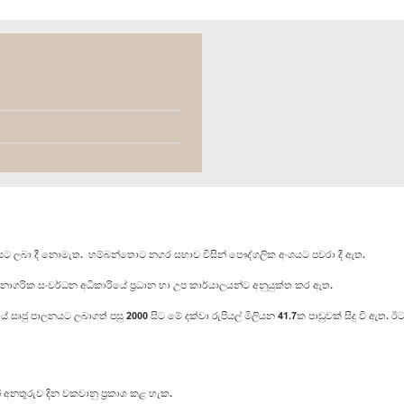
ට ලබා දී නොමැත. හම්බන්තොට නගර සභාව විසින් පෞද්ගලික අංශයට පවරා දී ඇත.
 සංවර්ධන අධිකාරියේ ප්‍රධාන හා උප කාර්යාලයන්ට අනුයුක්ත කර ඇත.
ාලනයට ලබාගත් පසු 2000 සිට මේ දක්වා රුපියල් මිලියන 41.7ක පාඩුවක් සිදු වී ඇත. ඊ
 අනතුරුව දින වකවානු ප්‍රකාශ කළ හැක.