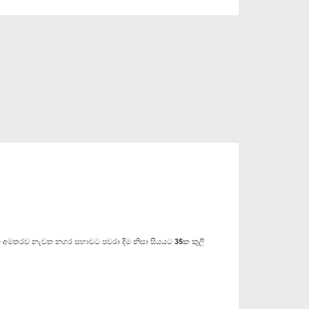
ට අමතරව නැවත නගර සභාවට පවරා දීම නිසා සියයට 35ක කුලී