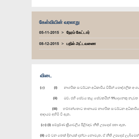
கேள்வியின் வரலாறு
05-11-2015
நேரம் கேட்டார்
08-12-2015
பதில் அட்டவணை
விடை
(අ) (i) නාගරික සංවර්ධන අධිකාරිය විසින් පෞද්ගලික අංශය
(ii) ඔව්. එහි සේවය කළ සේවකයින් 11දෙනෙකු නැවත නාගරික
(iii) හම්බන්තොට තානායම නාගරික සංවර්ධන අධිකාරියේ සෘජු ප
ආදායම අහිමි වී ඇත.
(ආ) (i) සම්පූර්ණ ක්‍රියාවලිය පිළිබඳව නීති උපදෙස් පතා ඇත.
(ii) මේ වන තෙක් දිනයක් දන්වා නොමැත. ඒ නීති උපදෙස් ලැබීමෙන්