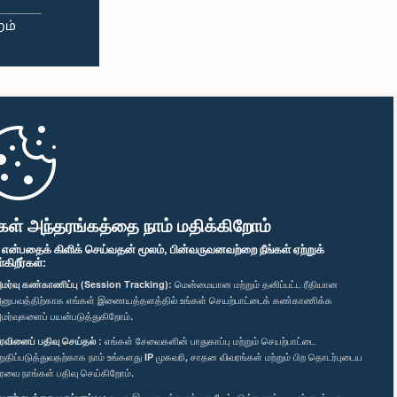
கள் அந்தரங்கத்தை நாம் மதிக்கிறோம்
" என்பதைக் கிளிக் செய்வதன் மூலம், பின்வருவனவற்றை நீங்கள் ஏற்றுக்
ிறீர்கள்:
மர்வு கண்காணிப்பு (Session Tracking):
மென்மையான மற்றும் தனிப்பட்ட ரீதியான
னுபவத்திற்காக எங்கள் இணையத்தளத்தில் உங்கள் செயற்பாட்டைக் கண்காணிக்க
மர்வுகளைப் பயன்படுத்துகிறோம்.
ரவினைப் பதிவு செய்தல் :
எங்கள் சேவைகளின் பாதுகாப்பு மற்றும் செயற்பாட்டை
றுதிப்படுத்துவதற்காக நாம் உங்களது IP முகவரி, சாதன விவரங்கள் மற்றும் பிற தொடர்புடைய
ரவை நாங்கள் பதிவு செய்கிறோம்.