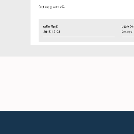
(ඇ) අදාළ නොවේ.
பதில் தேதி
பதில் அள
2015-12-08
கௌரவ ல