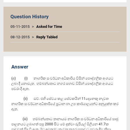
Question History
05-11-2015
Asked for Time
08-12-2015
Reply Tabled
Answer
(අ) (i) නාගරික සංවර්ධන අධිකාරිය විසින් පෞද්ගලික අංශයට
ලබා දී නොමැත. හම්බන්තොට නගර සභාව විසින් පෞද්ගලික අංශයට
පවරා දී ඇත.
(ii) ඔව්. එහි සේවය කළ සේවකයින් 11දෙනෙකු නැවත
නාගරික සංවර්ධන අධිකාරියේ ප්‍රධාන හා උප කාර්යාලයන්ට අනුයුක්ත කර
ඇත.
(iii) හම්බන්තොට තානායම නාගරික සංවර්ධන අධිකාරියේ සෘජු
පාලනයට ලබාගත් පසු 2000 සිට මේ දක්වා රුපියල් මිලියන 41.7ක
පාඩුවක් සිදු වී ඇත. ඊට අමතරව නැවත නගර සභාවට පවරා දීම නිසා