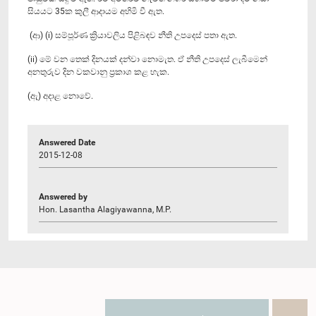
සියයට 35ක කුලී ආදායම අහිමි වී ඇත.
(ආ) (i) සම්පූර්ණ ක්‍රියාවලිය පිළිබඳව නීති උපදෙස් පතා ඇත.
(ii) මේ වන තෙක් දිනයක් දන්වා නොමැත. ඒ නීති උපදෙස් ලැබීමෙන්
අනතුරුව දින වකවානු ප්‍රකාශ කළ හැක.
(ඇ) අදාළ නොවේ.
Answered Date
2015-12-08
Answered by
Hon. Lasantha Alagiyawanna, M.P.