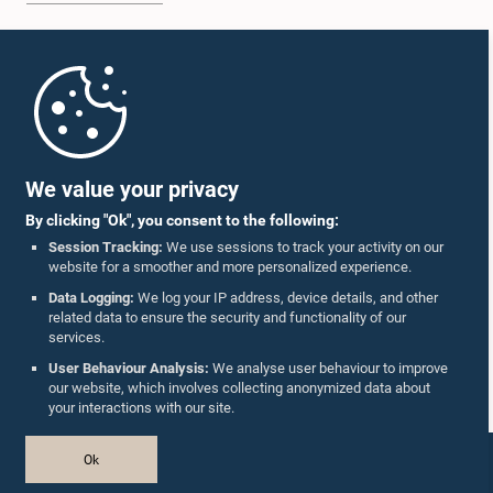
Home
Parliament Mobile App
We value your privacy
By clicking "Ok", you consent to the following:
Session Tracking:
We use sessions to track your activity on our
website for a smoother and more personalized experience.
Follow Us On :
Data Logging:
We log your IP address, device details, and other
related data to ensure the security and functionality of our
services.
Accolades
User Behaviour Analysis:
We analyse user behaviour to improve
our website, which involves collecting anonymized data about
Privacy Policy
your interactions with our site.
Copyright © The Parliament of Sri Lanka.
Ok
All Rights Reserved.
Design & Developed by
TekGeeks