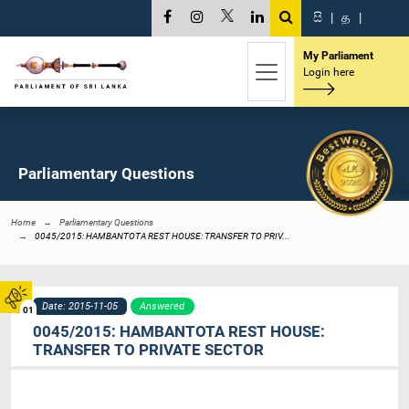
සි
|
த
|
My Parliament
Login here
Parliamentary Questions
Home
Parliamentary Questions
0045/2015: HAMBANTOTA REST HOUSE: TRANSFER TO PRIV...
Date: 2015-11-05
Answered
01
0045/2015: HAMBANTOTA REST HOUSE:
TRANSFER TO PRIVATE SECTOR