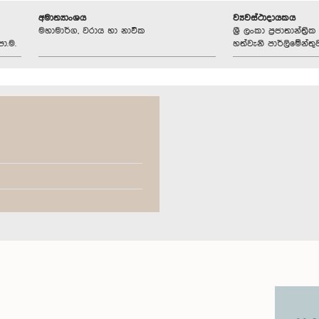
අමාත්‍යාංශය
ව්‍යවස්ථාදායකය
මහාමාර්ග, වරාය හා නාවික
ශ්‍රී ලංකා ප්‍රජාතාන්ත
ා.ම.
හත්වැනි පාර්ලිමේන්තු