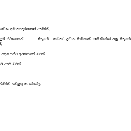
ාවික අමාත්‍යතුමාගෙන් ඇසීමට,—
ම් ස්ථානයෙන් මතුගම - කළුතර ප්‍රධාන මාර්ගයට පැමි‍ණීමෙන් පසු, මතුගම ද
්;
 පදිකයන්ට අවහිරයක් බවත්;
ුවී ඇති බවත්;
කිරීමට කටයුතු කරන්නේද;