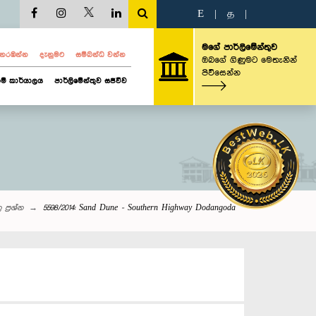
E
|
த
|
මගේ පාර්ලිමේන්තුව
ව නරඹන්න
දැනුමට
සම්බන්ධ වන්න
ඔබගේ ගිණුමට මෙතැනින්
පිවිසෙන්න
ම් කාර්යාලය
පාර්ලිමේන්තුව සජීවීව
 ප්‍රශ්න
5598/2014: Sand Dune - Southern Highway Dodangoda