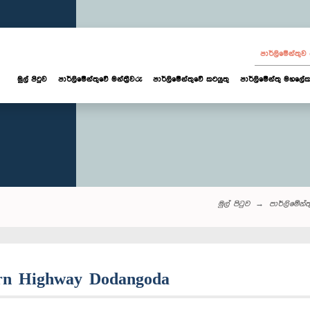
පාර්ලි‌මේන්තු
මුල් පිටුව
පාර්ලි‌මේන්තුවේ මන්ත්‍රීවරු
පාර්ලිමේන්තුවේ කටයුතු
පාර්ලිමේන්තු මහලේක
මුල් පිටුව
පාර්ලි‌මේන්තු‌
hern Highway Dodangoda