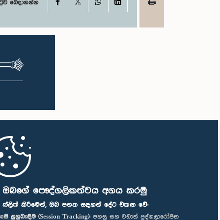
X
Facebook
WhatsApp
LinkedIn
ටුව බෙදාගන්න
ි ඔබගේ පෞද්ගලිකත්වය අගය කරමු
" ක්ලික් කිරීමෙන්, ඔබ පහත සඳහන් දේට එකඟ වේ:
ැසි ලුහුබැඳීම (Session Tracking):
පහසු සහ වඩාත් පුද්ගලාරෝපිත