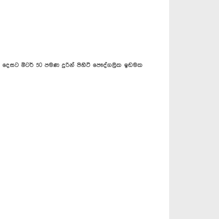
ෙසට මීටර් 50 පමණ දුරින් පිහිටි පෞද්ගලික ඉඩමක