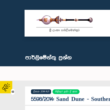
පාර්ලි‌මේන්තු‌ ප්‍රශ්න
දිනය: 2014-11-21
පිළිතුර ලබා දී ඇත
02
5598/2014: Sand Dune - Sout