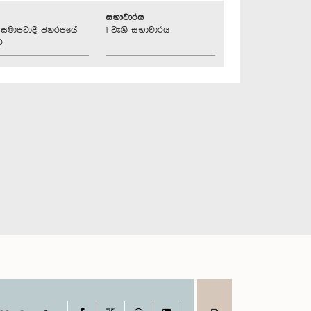
සභාවාරය
්‍රික සමාජවාදී ජනරජයේ
1 වැනි සභාවාරය
ව