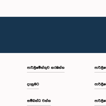
පාර්ලි‌මේන්තුව නරඹන්න
පාර්ලි
දැනුමට
පාර්ලි
සම්බන්ධ වන්න
පාර්ලි