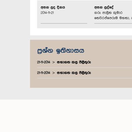
අසන ලද දිනය
අසන ලද්දේ
2014-11-21
ගරු පාලිත කුමාර
තෙවරප්පෙරුම මහතා, ප
ප්‍රශ්න ඉතිහාසය
21-11-2014
සභාගත කල පිළිතුරු
21-11-2014
සභාගත කල පිළිතුරු