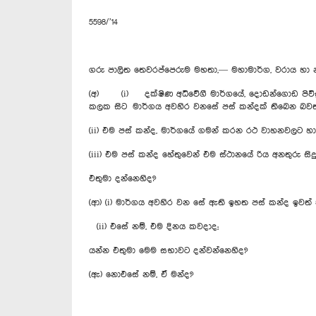
5598/’14
ගරු පාලිත තෙවරප්පෙරුම මහතා,— මහාමාර්ග, වරාය හා න
(අ) (i) දක්ෂිණ අධිවේගී මාර්ගයේ, ‍දොඩන්ගොඩ පිවිසු
කලක සිට මාර්ගය අවහිර වනසේ පස් කන්දක් තිබෙන බවත
(ii) එම පස් කන්ද, මාර්ගයේ ගමන් කරන රථ වාහනවලට හා
(iii) එම පස් කන්ද හේතුවෙන් එම ස්ථානයේ රිය අනතුරු සිද
එතුමා දන්නෙහිද?
(ආ) (i) මාර්ගය අවහිර වන සේ ඇති ඉහත පස් කන්ද ඉවත් 
(ii) එසේ නම්, එම දිනය කවදාද;
යන්න එතුමා මෙම සභාවට දන්වන්නෙහිද?
(ඇ) නොඑසේ නම්, ඒ මන්ද?