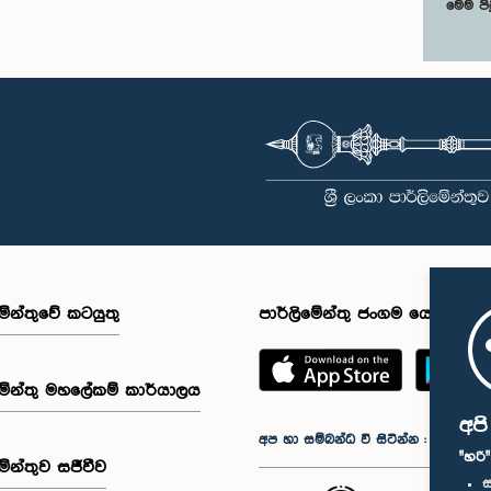
මෙම පි
මේන්තුවේ කටයුතු
පාර්ලිමේන්තු ජංගම යෙදුම
මේන්තු මහලේකම් කාර්යාලය
අප
අප හා සම්බන්ධ වී සිටින්න :
"හරි
මේන්තුව සජීවීව
ස