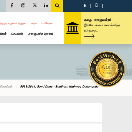
E
|
සි
|
எனது பாராளுமன்றம்
திற்கு வருகை தருதல்
கற்க
பங்கேற்க
இங்கே உங்கள் கணக்கிற்கு
உள்நுழைக
ல்கள்
செயலகம்
பாராளுமன்ற நேரலை
வினாக்கள்
5598/2014: Sand Dune - Southern Highway Dodangoda