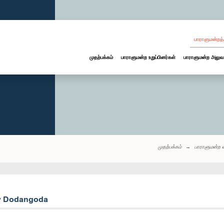
பாராளுமன்றத்
முதற்பக்கம்
பாராளுமன்ற உறுப்பினர்கள்
பாராளுமன்ற அலுவ
முதற்பக்கம்
பாராளுமன்ற 
ay Dodangoda