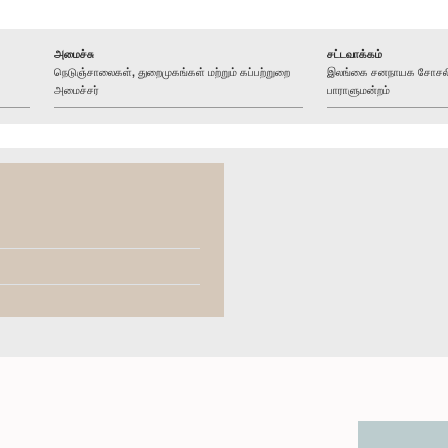
அமைச்சு
சட்டவாக்கம்
நெடுஞ்சாலைகள், துறைமுகங்கள் மற்றும் கப்பற்றுறை
இலங்கை சனநாயக சோசலிச
அமைச்சர்
பாராளுமன்றம்