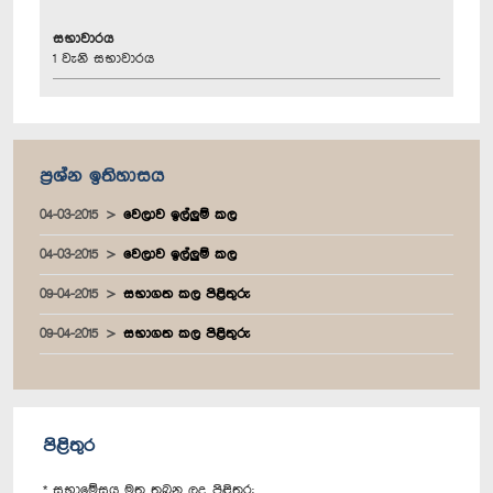
සභාවාරය
1 වැනි සභාවාරය
ප්‍රශ්න ඉතිහාසය
04-03-2015
වෙලාව ඉල්ලුම් කල
04-03-2015
වෙලාව ඉල්ලුම් කල
09-04-2015
සභාගත කල පිළිතුරු
09-04-2015
සභාගත කල පිළිතුරු
පිළිතුර
* සභාමේසය මත තබන ලද පිළිතුර: