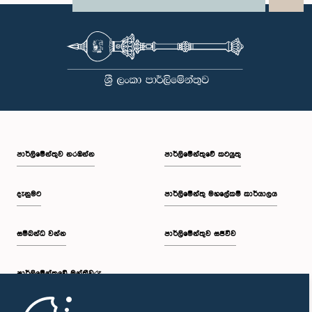
පාර්ලි‌මේන්තුව නරඹන්න
පාර්ලිමේන්තුවේ කටයුතු
දැනුමට
පාර්ලිමේන්තු මහලේකම් කාර්යාලය
සම්බන්ධ වන්න
පාර්ලිමේන්තුව සජීවීව
පාර්ලි‌මේන්තුවේ මන්ත්‍රීවරු