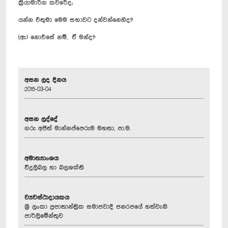
ක්‍රියාමාර්ග කවරේද;
යන්න එතුමා ‍මෙම සභාවට දන්වන්නෙහිද?
(ඇ) නොඑසේ නම්, ඒ මන්ද?
අසන ලද දිනය
2015-03-04
අසන ලද්දේ
ගරු අජිත් මාන්නප්පෙරුම මහතා, පා.ම.
අමාත්‍යාංශය
විදුලිබල හා බලශක්ති
ව්‍යවස්ථාදායකය
ශ්‍රී ලංකා ප්‍රජාතාන්ත්‍රික සමාජවාදී ජනරජයේ හත්වැනි
පාර්ලිමේන්තුව