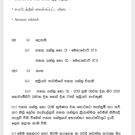
* சபாபீடத்தில் வைக்கப்பட்ட விடை :
* Answer tabled:
(අ) (i) දෙකකි.
(ii) ජනක යන්ත්‍ර නො. 01 - මෙගාවොට් 37.5
ජනක යන්ත්‍ර නො. 02 - මෙගාවොට් 37.5
(ආ) (i) නැත.
(ii) අක්‍රියව පැවතියේ ජනක යන්ත්‍ර එකකි.
(iii) ජනක යන්ත්‍ර නො. 02 - 2013 ජුනි 08වන දින සිට 2013
නොවැම්බර් 28වන දින තෙක් දින 178ක් අක්‍රියව පැවතුණි.
(iv) ජනක යන්ත්‍ර නො. 02හි භ්‍රමණය වන කොටසට පෑස්සුම් කර සවි
කර තිබූ ලෝහ කැබැල්ලක් ජනක යන්ත්‍රය ක්‍රියාත්මක වෙමින් තිබියදී
ගැලවී වීසි වීමෙන් ජනක යන්ත්‍රයේ අභ්‍යන්තර කොටස්වලට දැඩි
ලෙස අලාභ හානි වීම.
(v) මෙම අනතුරට පෙර සිටම කරගෙන ආ පරිදි නඩත්තු කටයුතු සිදු