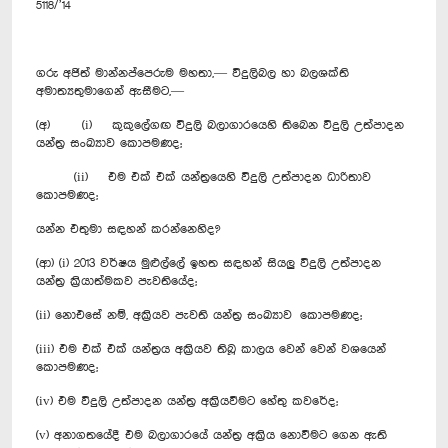
5118/’14
ගරු අජිත් මාන්නප්පෙරුම මහතා,— විදුලිබල හා බලශක්ති
අමාත්‍යතුමාගෙන් ඇසීමට,—
(අ) (i) කුකුලේගඟ විදුලි බලාගාරයෙහි තිබෙන විදුලි උත්පාදන
යන්ත්‍ර සංඛ්‍යාව කොපමණද;
(ii) එම එක් එක් යන්ත්‍රයෙහි විදුලි උත්පාදන ධාරිතාව
කොපමණද;
යන්න එතුමා ‍සඳහන් කරන්නෙහිද?
(ආ) (i) 2013 වර්ෂය මුළුල්ලේ ඉහත සඳහන් සියලු විදුලි උත්පාදන
යන්ත්‍ර ක්‍රියාත්මකව පැවතියේද;
(ii) නොඑසේ නම්, අක්‍රියව පැවති යන්ත්‍ර සංඛ්‍යාව කොපමණද;
(iii) එම එක් එක් යන්ත්‍රය අක්‍රියව තිබූ කාලය වෙන් වෙන් වශයෙන්
කොපමණද;
(iv) එම විදුලි උත්පාදන යන්ත්‍ර අක්‍රියවීමට හේතු කවරේද;
(v) අනාගතයේදී එම බලාගාරයේ යන්ත්‍ර අක්‍රිය නොවීමට ගෙන ඇති