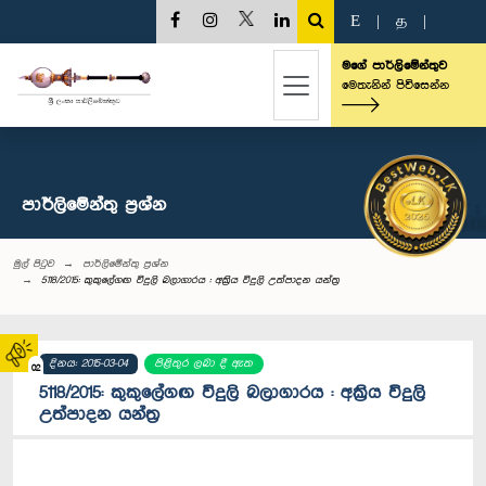
E
|
த
|
මගේ පාර්ලිමේන්තුව
මෙතැනින් පිවිසෙන්න
පාර්ලි‌මේන්තු‌ ප්‍රශ්න
මුල් පිටුව
පාර්ලි‌මේන්තු‌ ප්‍රශ්න
5118/2015: කුකුලේගඟ විදුලි බලාගාරය : අක්‍රිය විදුලි උත්පාදන යන්ත්‍ර
දිනය: 2015-03-04
පිළිතුර ලබා දී ඇත
02
5118/2015: කුකුලේගඟ විදුලි බලාගාරය : අක්‍රිය විදුලි
උත්පාදන යන්ත්‍ර