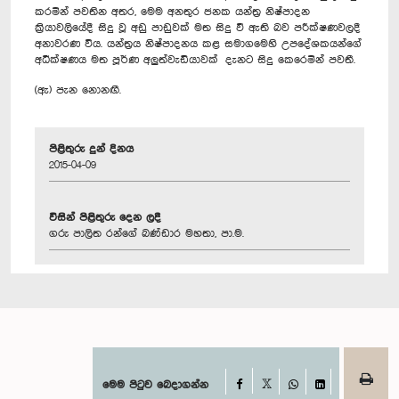
කරමින් පවතින අතර, මෙම අනතුර ජනක යන්ත්‍ර නිෂ්පාදන
ක්‍රියාවලියේදී සිදු වූ අඩු පාඩුවක් මත සිදු වී ඇති බව පරීක්ෂණවලදී
අනාවරණ විය. යන්ත්‍රය නිෂ්පාදනය කළ සමාගමෙහි උපදේශකයන්ගේ
අධීක්ෂණය මත පූර්ණ අලුත්වැඩියාවක් දැනට සිදු කෙරෙමින් පවතී.
(ඇ) පැන නොනඟී.
පිළිතුරු දුන් දිනය
2015-04-09
විසින් පිළිතුරු දෙන ලදී
ගරු පාලිත රන්ගේ බණ්ඩාර මහතා, පා.ම.
Facebook
මෙම පිටුව බෙදාගන්න
X
WhatsApp
LinkedIn