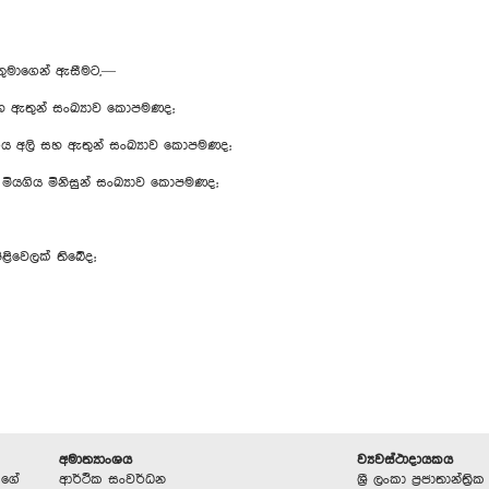
තුමාගෙන් ඇසීමට,—
 ඇතුන් සංඛ්‍යාව කොපමණද;
ිය අලි සහ ඇතුන් සංඛ්‍යාව කොපමණද;
යගිය මිනිසුන් සංඛ්‍යාව කොපමණද;
ිළිවෙලක් තිබේද;
අමාත්‍යාංශය
ව්‍යවස්ථාදායකය
ඩගේ
ආර්ථික සංවර්ධන
ශ්‍රී ලංකා ප්‍රජාතාන්ත