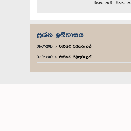
මහතා, පා.ම., මහතා, පා
ප්‍රශ්න ඉතිහාසය
02-07-2010
වාචිකව පිළිතුරු දුන්
02-07-2010
වාචිකව පිළිතුරු දුන්