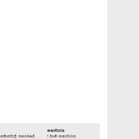
සභාවාරය
්‍රික සමාජවාදී ජනරජයේ
1 වැනි සභාවාරය