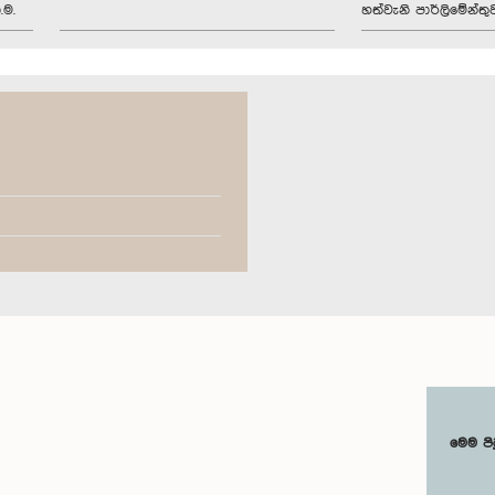
.ම.
හත්වැනි පාර්ලිමේන්තු
මෙම පි