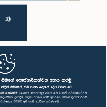
ි ඔබගේ පෞද්ගලිකත්වය අගය කරමු
" ක්ලික් කිරීමෙන්, ඔබ පහත සඳහන් දේට එකඟ වේ:
ැසි ලුහුබැඳීම (Session Tracking):
පහසු සහ වඩාත් පුද්ගලාරෝපිත
ත්දැකීමක් ලබාදීම සඳහා අපගේ වෙබ් අඩවියේ ඔබගේ ක්‍රියාකාරකම්
ිරීක්ෂණය කිරීමට අපි සැසි භාවිතා කරන්නෙමු.