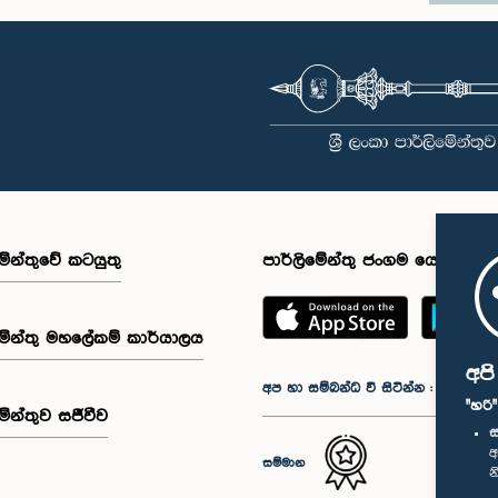
මේන්තුවේ කටයුතු
පාර්ලිමේන්තු ජංගම යෙදුම
මේන්තු මහලේකම් කාර්යාලය
අප
අප හා සම්බන්ධ වී සිටින්න :
"හරි
මේන්තුව සජීවීව
ස
අ
සම්මාන
න