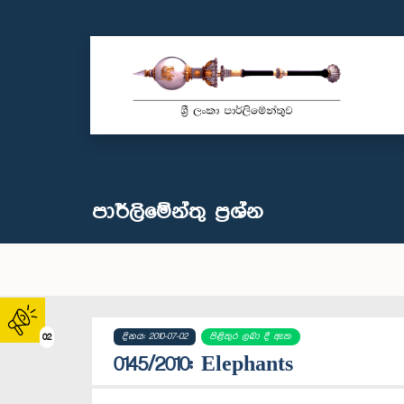
පාර්ලි‌මේන්තු‌ ප්‍රශ්න
දිනය: 2010-07-02
පිළිතුර ලබා දී ඇත
02
0145/2010: Elephants