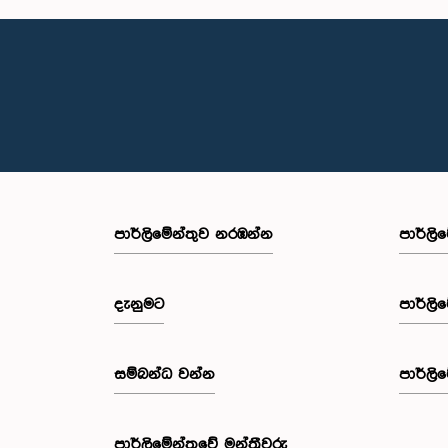
පාර්ලි‌මේන්තුව නරඹන්න
පාර්ලි
දැනුමට
පාර්ලි
සම්බන්ධ වන්න
පාර්ලි
පාර්ලි‌මේන්තුවේ මන්ත්‍රීවරු