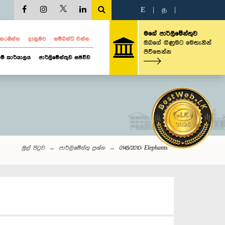
E
|
த
|
මගේ පාර්ලිමේන්තුව
ව නරඹන්න
දැනුමට
සම්බන්ධ වන්න
ඔබගේ ගිණුමට මෙතැනින්
පිවිසෙන්න
ම් කාර්යාලය
පාර්ලිමේන්තුව සජීවීව
මුල් පිටුව
පාර්ලි‌මේන්තු‌ ප්‍රශ්න
0145/2010: Elephants