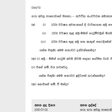
0145/'10
ගරු අචල ජාගොඩගේ මහතා,— ආර්ථික සංවර්ධන අමාත්‍ය
(අ) (i) 2009 වර්ෂය අවසානයේ දී වාර්තාගත අලි සහ
(ii) 2009 වර්ෂය තුළ අලි-මිනිස් ගැටුම්වලින් මියග
(iii) 2009 වර්ෂය තුළ අලි සහ ඇතුන් පහරදීමෙන් මි
යන්න එතුමා මෙම සභාවට දන්වන්නෙහිද?
(ආ) (i) අලි - මිනිස් ගැටුම අවම කිරීම සඳහා යෝජිත වැඩ ප
(ii) එසේ නම්, එය කවරේද;
යන්න එතුමා ‍මෙම සභාවට ඉදිරිපත් කරන්නෙහිද?
(ඇ) නොඑසේ නම්, ඒ මන්ද?
අසන ලද දිනය
අසන ලද්දේ
2010-07-02
ගරු ගරු අචල ජාගො