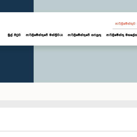
පාර්ලි‌මේන්තු
මුල් පිටුව
පාර්ලි‌මේන්තුවේ මන්ත්‍රීවරු
පාර්ලිමේන්තුවේ කටයුතු
පාර්ලිමේන්තු මහලේක