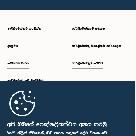
පාර්ලි‌මේන්තුව නරඹන්න
පාර්ලිමේන්තුවේ කටයුතු
දැනුමට
පාර්ලිමේන්තු මහලේකම් කාර්යාලය
සම්බන්ධ වන්න
පාර්ලිමේන්තුව සජීවීව
පාර්ලි‌මේන්තුවේ මන්ත්‍රීවරු
මුල් පිටුව
පාර්ලිමේන්තු ජංගම යෙදුම
අපි ඔබගේ පෞද්ගලිකත්වය අගය කරමු
"හරි" ක්ලික් කිරීමෙන්, ඔබ පහත සඳහන් දේට එකඟ වේ: