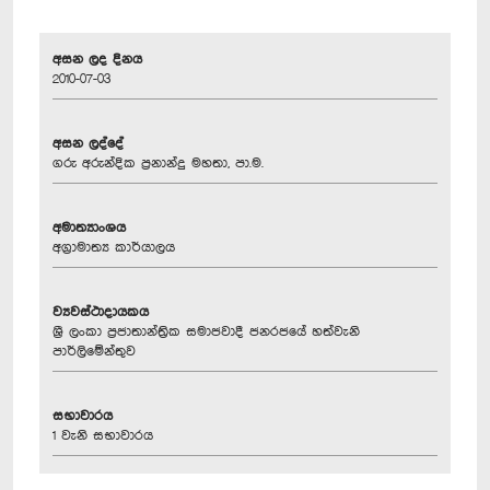
අසන ලද දිනය
2010-07-03
අසන ලද්දේ
ගරු අරුන්දික ප්‍රනාන්දු මහතා, පා.ම.
අමාත්‍යාංශය
අග්‍රාමාත්‍ය කාර්යාලය
ව්‍යවස්ථාදායකය
ශ්‍රී ලංකා ප්‍රජාතාන්ත්‍රික සමාජවාදී ජනරජයේ හත්වැනි
පාර්ලිමේන්තුව
සභාවාරය
1 වැනි සභාවාරය