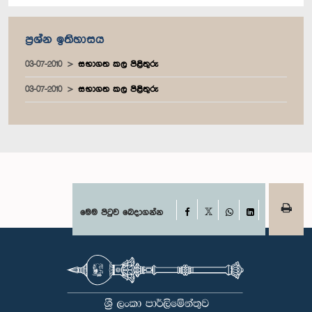
ප්‍රශ්න ඉතිහාසය
03-07-2010
සභාගත කල පිළිතුරු
03-07-2010
සභාගත කල පිළිතුරු
Facebook
මෙම පිටුව බෙදාගන්න
X
WhatsApp
LinkedIn