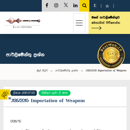
E
|
த
|
මගේ පාර්ලිමේන්තුව
මෙතැනින් පිවිසෙන්න
පාර්ලි‌මේන්තු‌ ප්‍රශ්න
මුල් පිටුව
පාර්ලි‌මේන්තු‌ ප්‍රශ්න
0135/2010: Importation of Weapons
දිනය: 2010-07-03
පිළිතුර ලබා දී ඇත
02
0135/2010: Importation of Weapons
0135/'10