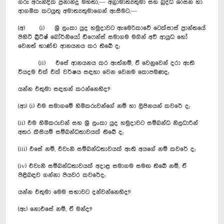
ගරු අරුන්දික ප්‍රනාන්දු මහතා,— අග්‍රාමාත්‍යතුමා සහ බුද්ධ ශාසන හා
ආගමික කටයුතු අමාත්‍යතුමාගෙන් ඇසීමට,—
(අ) (i) ශ්‍රී ලංකා යුද හමුදාවට ඇමෙරිකාවේ ටෙක්සාස් ප්‍රාන්තයේ
පිහිටි බ්‍රිටීෂ් බෝර්නියෝ ඩිෆෙන්ස් සමාගම මගින් අවි ආයුධ හෝ
වෙනත් භාණ්ඩ ආනයනය කර තිබේ ද;
(ii) එසේ ආනයනය කර ඇත්නම්, ඒ වෙනුවෙන් දරා ඇති
වියදම එක් එක් වර්ෂය සඳහා වෙන වෙනම කොපමණද;
යන්න එතුමා සඳහන් කරන්නෙහිද?
(ආ) (i) එම සමාගමේ හිමිකරුවන්ගේ නම් හා ලිපිනයන් කවරේ ද;
(ii) එම හිමිකරුවන් සහ ශ්‍රී ලංකා යුද හමුදාවට සම්බන්ධ නිලධාරීන්
අතර කිසියම් සම්බන්ධතාවයක් තිබේ ද;
(iii) එසේ නම්, එවැනි සම්බන්ධතාවයක් ඇති අයගේ නම් කවරේ ද;
(iv) එවැනි සම්බන්ධතාවයක් අදාළ සමාගම සමඟ තිබේ නම්, ඒ
පිළිබඳව ගන්නා පියවර කවරේද;
යන්න එතුමා මෙම සභාවට දන්වන්නෙහිද?
(ඇ) නොඑසේ නම්, ඒ මන්ද?