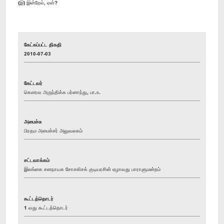
(இ) இன்றேல், ஏன்?
கேட்கப்பட்ட திகதி
2010-07-03
கேட்டவர்
கௌரவ அருந்திக்க பர்னாந்து, பா.உ.
அமைச்சு
பிரதம அமைச்சர் அலுவலகம்
சட்டவாக்கம்
இலங்கை சனநாயக சோசலிசக் குடியரசின் ஏழாவது பாராளுமன்றம்
கூட்டத்தொடர்
1 வது கூட்டத்தொடர்