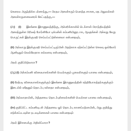
கெளரவ அருந்திக்க பர்னாந்து,— பிரதம அமைச்சரும் பெளத்த சாசன, மத அலுவல்கள்
அமைச்சருமானவரைக் கேட்பதற்கு,—
(அ) (i) இலங்கை இராணுவத்திற்கு, அமெரிக்காவில் டெக்சாஸ் பிராந்தியத்தில்
அமைந்துள்ள பிரிடீஷ் போர்னியோ டிபென்ஸ் கம்பனியினூடாக, ஆயுதங்கள் அல்லது வேறு
பொருட்கள் இறக்குமதி செய்யப்பட்டுள்ளனவா என்பதையும்,
(ii) அவ்வாறு இறக்குமதி செய்யப்பட்டிருப்பின் அதற்காக ஏற்கப்பட்டுள்ள செலவு ஒவ்வோர்
ஆண்டிலும் வெவ்வேறாக எவ்வளவு என்பதையும்,
அவர் குறிப்பிடுவாரா?
(ஆ) (i) அக்கம்பனி உரிமையாளர்களின் பெயர்களும் முகவரிகளும் யாவை என்பதையும்,
(ii) மேற்படி உரிமையாளர்களுக்கும் இலங்கை இராணுவத்தின் உத்தியோகத்தர்களுக்கும்
இடையில் ஏதேனும் தொடர்பு உள்ளதா என்பதையும்,
(iii) அவ்வாறாயின், அத்தகைய தொடர்புள்ளவர்களின் பெயர்கள யாவை என்பதையும்,
(iv) குறிப்பிட்ட கம்பனியுடன் அத்தகைய ஓர் தொடர்பு காணப்படுமாயின், அது குறித்து
எடுக்கப்படவுள்ள நடவடிக்கைகள் யாவை என்பதையும்
அவர் இச்சபைக்கு அறிவிப்பாரா?