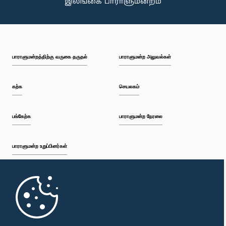
பாராளுமன்றத்திற்கு வருகை தருதல்
பாராளுமன்ற அலுவல்கள்
கற்க
செயலகம்
பங்கேற்க
பாராளுமன்ற நேரலை
பாராளுமன்ற உறுப்பினர்கள்
முதற்பக்கம்
பாராளுமன்ற கையடக்க செயலி