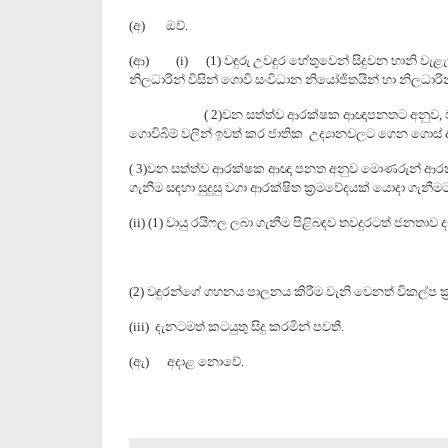
(
අ) ඔව්.
(
ආ) (
i) (1)
වඳුරු
උවදුර හේතුවෙන් සිදුවන හානි වැළැ
නිලධාරින් විසින් ගොවි සංවිධාන නියෝජිතයින් හා නිලධාර
(
2)
වන සත්ත්ව ආරක්ෂක ආඥාපනතට අනුව
,
ගොවිබිම් වලින් ඉවත් කර ජාතික උද්‍යානවලට ගෙන ගොස් දැම
(
3)
වන සත්ත්ව ආරක්ෂක ආඥා පනත අනුව
මොණරුන් ආරක්ෂ
ගැනීම සඳහා සුදුසු වගා ආරක්ෂිත ක්‍රමවේදයක් යොදා ගැනී
(ii) (1)
වායු රයිෆල ලබා ගැනීම පිළිබඳව
තවදුරටත් ජනතාව දැ
(2)
වඳුරන්ගේ ගහනය පාලනය කිරීම වැනි වෙනත් විකල්ප ක්‍
(
iii
)
දැනටමත් කටයුතු සිදු කරමින් පවතී.
(
ඇ) අදාළ නොවේ.