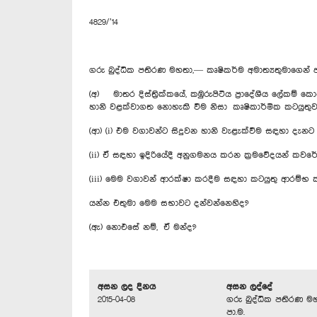
4829/’14
ගරු බුද්ධික පතිරණ මහතා,— කෘෂිකර්ම අමාත්‍යතුමාගෙන
(අ) මාතර දිස්ත්‍රික්කයේ, කඹුරුපිටිය ප්‍රාදේශීය ලේක
හානි වළක්වාගත නොහැකි වීම නිසා කෘෂිකාර්මික කටයුතුවල 
(ආ) (i) එම වගාවන්ට සිදුවන හානි වැළැක්වීම සඳහා දැ
(ii) ඒ සඳහා ඉදිරියේදී අනුගමනය කරන ක්‍රමවේදයන් කවරේ
(iii) මෙම වගාවන් ආරක්ෂා කරදීම සඳහා කටයුතු ආරම්භ
යන්න එතුමා මෙම සභාවට දන්වන්නෙහිද?
(ඇ) නොඑසේ නම්, ඒ මන්ද?
අසන ලද දිනය
අසන ලද්දේ
2015-04-08
ගරු බුද්ධික පතිරණ ම
පා.ම.