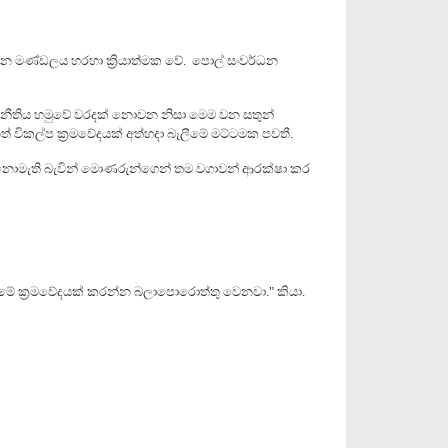
්ධන මණ්ඩලය හරහා ක්‍රියාත්මක වේ. පොල් සංවර්ධන
ාමය නීතිය හමුවේ වරදක් නොවන නිසා මෙම වන සතුන්
නත් විකල්ප ක්‍රමවේදයක් අත්හදා බැලීමේ මට්ටමක පවතී.
දන නොමැති බැවින් මොණරුන්ගෙන් තම වගාවන් ආරක්ෂා කර
දීමේ ක්‍රමවේදයක් කරන්න බලාපොරොත්තු වෙනවා." කියා.