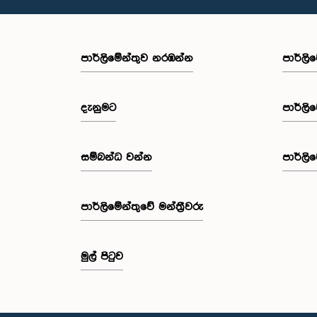
පාර්ලි‌මේන්තුව නරඹන්න
පාර්ලි
දැනුමට
පාර්ලි
සම්බන්ධ වන්න
පාර්ලි
පාර්ලි‌මේන්තුවේ මන්ත්‍රීවරු
මුල් පිටුව