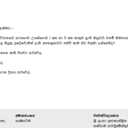
් ඇසීමට,—
ම් කොට්ඨාසයේ, කරගොඩ උයන්ගොඩ I අත හා II අත ඇතුළු ග්‍රාම නිලධාරී වසම් කිහ
නියුතු ප්‍ර‍දේශවාසීන් දැඩි අපහසුතාවට පත්වී ඇති බව එතුමා දන්නෙහිද?
නට ගෙන ඇති පියවර කවරේද;
ද;
 කරන දිනය කවරේද;
අමාත්‍යාංශය
ව්‍යවස්ථාදායකය
හතා,
කෘෂිකර්ම
ශ්‍රී ලංකා ප්‍රජාතාන්ත
හත්වැනි පාර්ලිමේන්තු