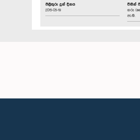
පිළිතුරු දුන් දිනය
විසින් 
2015-05-19
ගරු (ව
පා.ම.