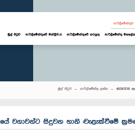
පාර්ලි‌මේන්තු
මුල් පිටුව
පාර්ලි‌මේන්තුවේ මන්ත්‍රීවරු
පාර්ලිමේන්තුවේ කටයුතු
පාර්ලිමේන්තු මහලේක
මුල් පිටුව
පාර්ලි‌මේන්තු‌ ප්‍රශ්න
4829/2015: 
සයේ වගාවන්ට සිදුවන හානි :වැළැක්වීමේ ක්‍ර