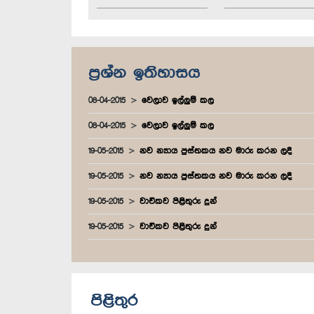
ප්‍රශ්න ඉතිහාසය
08-04-2015
වෙලාව ඉල්ලුම් කල
08-04-2015
වෙලාව ඉල්ලුම් කල
19-05-2015
නව න්‍යාය පුස්තකය නව මාරු කරන ලදී
19-05-2015
නව න්‍යාය පුස්තකය නව මාරු කරන ලදී
19-05-2015
වාචිකව පිළිතුරු දුන්
19-05-2015
වාචිකව පිළිතුරු දුන්
පිළිතුර