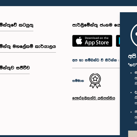
මේන්තුවේ කටයුතු
පාර්ලිමේන්තු ජංගම යෙදුම
මේන්තු මහලේකම් කාර්යාලය
අප
අප හා සම්බන්ධ වී සිටින්න :
"හරි
මේන්තුව සජීවීව
ස
අ
සම්මාන
න
ද
ක
පෞද්ගලිකත්ව ප්‍රතිපත්තිය
ස
ප
අ
ස