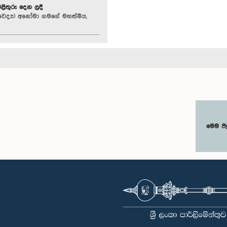
පිළිතුරු දෙන ලදී
ෛද්‍ය) අනෝමා ගමගේ මහත්මිය,
මෙම පි