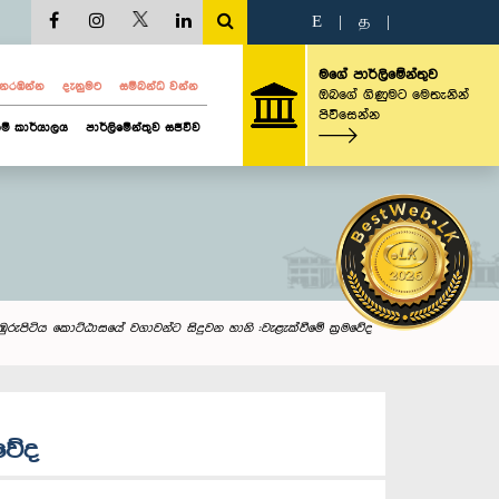
E
|
த
|
මගේ පාර්ලිමේන්තුව
ව නරඹන්න
දැනුමට
සම්බන්ධ වන්න
ඔබගේ ගිණුමට මෙතැනින්
පිවිසෙන්න
ම් කාර්යාලය
පාර්ලිමේන්තුව සජීවීව
කඹුරුපිටිය කොට්ඨාසයේ වගාවන්ට සිදුවන හානි :වැළැක්වීමේ ක්‍රමවේද
මවේද