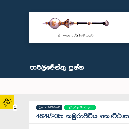
පාර්ලි‌මේන්තු‌ ප්‍රශ්න
දිනය: 2015-04-08
පිළිතුර ලබා දී ඇත
02
4829/2015: කඹුරුපිටිය කොට්ඨා