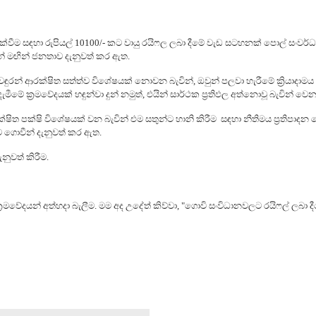
ක්වීම සඳහා රුපියල් 10100/- කට වායු රයිෆල ලබා දීමේ වැඩ සටහනක් පොල් සංවර
ින් මඟින් ජනතාව දැනුවත් කර ඇත.
 වඳුරන් ආරක්ෂිත සත්ත්ව විශේෂයක් නොවන බැවින්, ඔවුන් පලවා හැරීමේ ක්‍රියාද
ීමේ ක්‍රමවේදයක් හඳුන්වා දුන් නමුත්, එයින් සාර්ථක ප්‍රතිඵල අත්නොවූ බැවින් වෙ
ිත පක්ෂි විශේෂයක් වන බැවින් එම සතුන්ට හානි කිරීම සඳහා නීතිමය ප්‍රතිපා
මට ගොවීන් දැනුවත් කර ඇත.
නුවත් කිරීම.
රමවේදයන් අත්හදා බැලීම. මම අද උදේත් කිව්වා, "ගොවි සංවිධානවලට රයිෆල් ලබා 