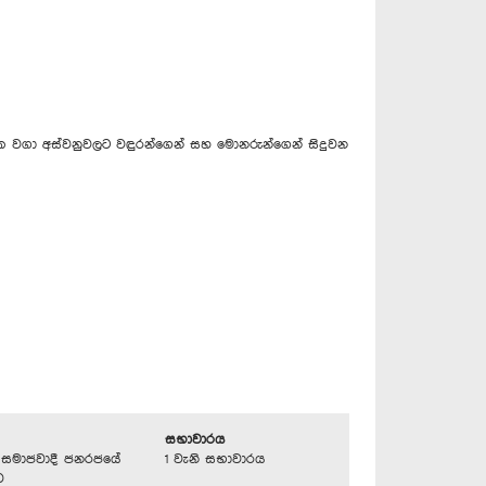
ිපයක වගා අස්වනුවලට වඳුරන්ගෙන් සහ මොනරුන්ගෙන් සිදුවන
සභාවාරය
්‍රික සමාජවාදී ජනරජයේ
1 වැනි සභාවාරය
ව