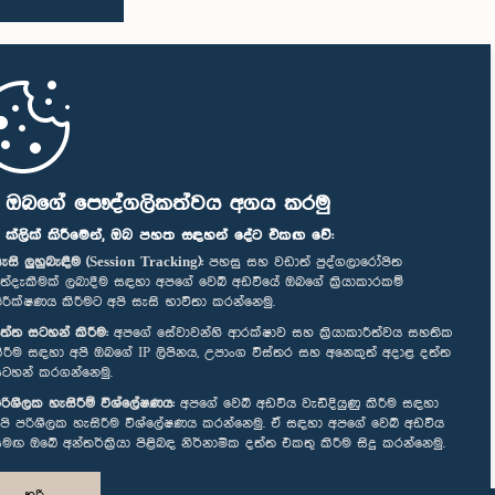
ි ඔබගේ පෞද්ගලිකත්වය අගය කරමු
" ක්ලික් කිරීමෙන්, ඔබ පහත සඳහන් දේට එකඟ වේ:
ැසි ලුහුබැඳීම (Session Tracking):
පහසු සහ වඩාත් පුද්ගලාරෝපිත
ත්දැකීමක් ලබාදීම සඳහා අපගේ වෙබ් අඩවියේ ඔබගේ ක්‍රියාකාරකම්
ිරීක්ෂණය කිරීමට අපි සැසි භාවිතා කරන්නෙමු.
ත්ත සටහන් කිරීම:
අපගේ සේවාවන්හි ආරක්ෂාව සහ ක්‍රියාකාරීත්වය සහතික
ිරීම සඳහා අපි ඔබගේ IP ලිපිනය, උපාංග විස්තර සහ අනෙකුත් අදාළ දත්ත
ටහන් කරගන්නෙමු.
රිශීලක හැසිරීම් විශ්ලේෂණය:
අපගේ වෙබ් අඩවිය වැඩිදියුණු කිරීම සඳහා
පි පරිශීලක හැසිරීම විශ්ලේෂණය කරන්නෙමු. ඒ සඳහා අපගේ වෙබ් අඩවිය
මඟ ඔබේ අන්තර්ක්‍රියා පිළිබඳ නිර්නාමික දත්ත එකතු කිරීම සිදු කරන්නෙමු.