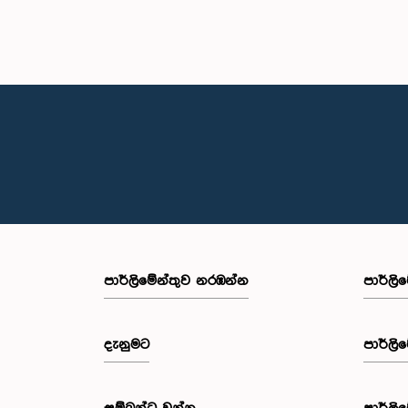
පාර්ලි‌මේන්තුව නරඹන්න
පාර්ලි
දැනුමට
පාර්ලි