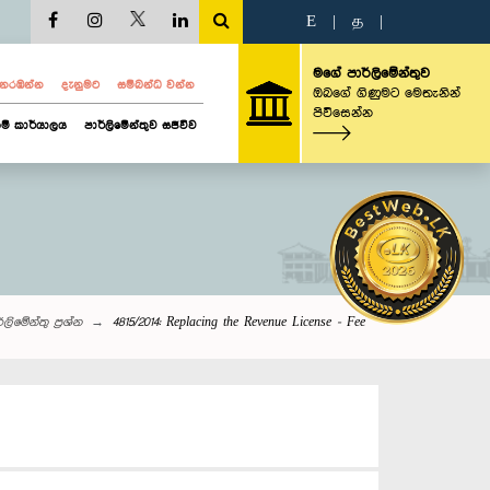
E
|
த
|
මගේ පාර්ලිමේන්තුව
ව නරඹන්න
දැනුමට
සම්බන්ධ වන්න
ඔබගේ ගිණුමට මෙතැනින්
පිවිසෙන්න
ම් කාර්යාලය
පාර්ලිමේන්තුව සජීවීව
ලි‌මේන්තු‌ ප්‍රශ්න
4815/2014: Replacing the Revenue License - Fee