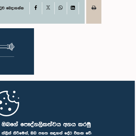
X
Facebook
WhatsApp
LinkedIn
ටුව බෙදාගන්න
ි ඔබගේ පෞද්ගලිකත්වය අගය කරමු
" ක්ලික් කිරීමෙන්, ඔබ පහත සඳහන් දේට එකඟ වේ: