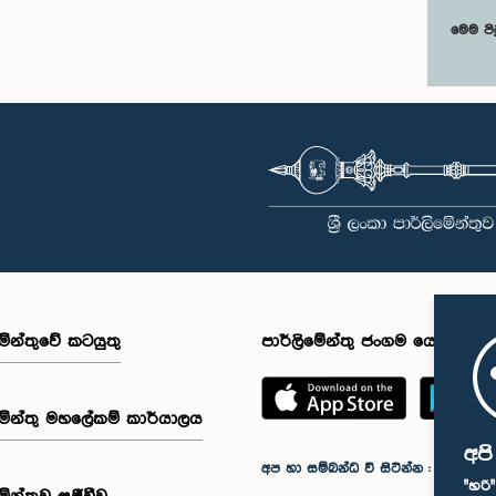
මෙම පි
මේන්තුවේ කටයුතු
පාර්ලිමේන්තු ජංගම යෙදුම
මේන්තු මහලේකම් කාර්යාලය
අප
අප හා සම්බන්ධ වී සිටින්න :
"හරි