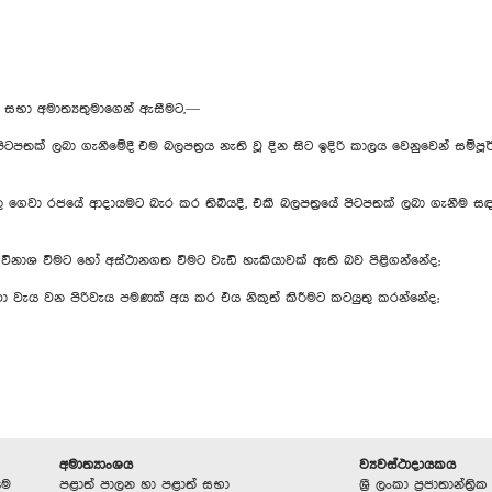
 සභා අමාත්‍යතුමාගෙන් ඇසීමට,—
පතක් ලබා ගැනීමේදී එම බලපත්‍රය නැති වූ දින සිට ඉදිරි කාලය වෙනුවෙන් සම්පූර
ු ගෙවා රජයේ ආදායමට බැර කර තිබියදී, එකී බලපත්‍රයේ පිටපතක් ලබා ගැනීම සඳ
‍රය විනාශ වීමට හෝ අස්ථානගත වීමට වැඩි හැකියාවක් ඇති බව පිළිගන්නේද;
සඳහා වැය වන පිරිවැය පමණක් අය කර එය නිකුත් කිරීමට කටයුතු කරන්නේද;
අමාත්‍යාංශය
ව්‍යවස්ථාදායකය
ුම
පළාත් පාලන හා පළාත් සභා
ශ්‍රී ලංකා ප්‍රජාතාන්ත