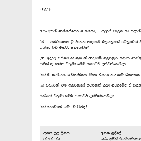
4815/’14
ගරු අජිත් මාන්නප්පෙරුම මහතා,— පළාත් පාලන හා පළාත්
(අ) අස්ථානගත වූ වාහන ආදායම් බලපත්‍රයක් වෙනුවෙන් පිට
ගන්නා බව එතුමා දන්නෙහිද?
(ආ) අදාළ වර්ෂය වෙනුවෙන් ආදායම් බලපත්‍රය සඳහා ගාස්ත
කවරේද යන්න එතුමා මෙම සභාවට දන්වන්නෙහිද?
(ඇ) (i) සාමාන්‍ය කඩදාසියක මුද්‍රිත වාහන ආදායම් බලපත්
(ii) එබැවින්, එම බලපත්‍රයේ පිටපතක් ලබා ගැනීමේදී ඒ 
යන්නත් එතුමා මෙම සභාවට දන්වන්නෙහිද?
(ඈ) නොඑසේ නම්, ඒ මන්ද?
අසන ලද දිනය
අසන ලද්දේ
2014-07-08
ගරු අජිත් මාන්නප්පෙර