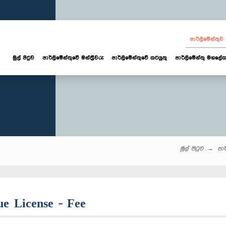
පාර්ලි‌මේන්තු
මුල් පිටුව
පාර්ලි‌මේන්තුවේ මන්ත්‍රීවරු
පාර්ලිමේන්තුවේ කටයුතු
පාර්ලිමේන්තු මහලේක
මුල් පිටුව
පාර්
ue License - Fee