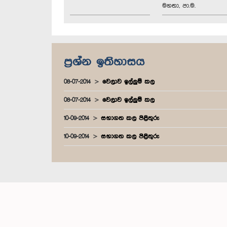
මහතා, පා.ම.
ප්‍රශ්න ඉතිහාසය
08-07-2014
වෙලාව ඉල්ලුම් කල
08-07-2014
වෙලාව ඉල්ලුම් කල
10-09-2014
සභාගත කල පිළිතුරු
10-09-2014
සභාගත කල පිළිතුරු