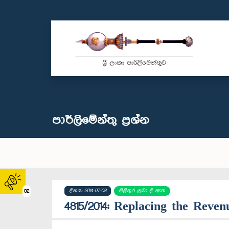
පාර්ලි‌මේන්තු‌ ප්‍රශ්න
දිනය: 2014-07-08
පිළිතුර ලබා දී ඇත
02
4815/2014: Replacing the Reven