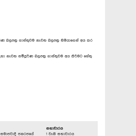
්ණ බලපත්‍ර ගාස්තුවම නැවත බලපත්‍ර හිමියාගෙන් අය කර
හා නැවත සම්පූර්ණ බලපත්‍ර ගාස්තුවම අය කිරීමට හේතු
සභාවාරය
්‍රික සමාජවාදී ජනරජයේ
1 වැනි සභාවාරය