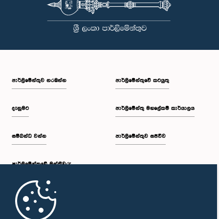
පාර්ලි‌මේන්තුව නරඹන්න
පාර්ලිමේන්තුවේ කටයුතු
දැනුමට
පාර්ලිමේන්තු මහලේකම් කාර්යාලය
සම්බන්ධ වන්න
පාර්ලිමේන්තුව සජීවීව
පාර්ලි‌මේන්තුවේ මන්ත්‍රීවරු
මුල් පිටුව