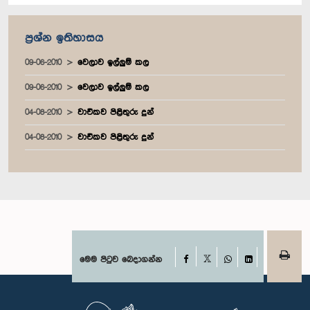
ප්‍රශ්න ඉතිහාසය
09-06-2010
වෙලාව ඉල්ලුම් කල
09-06-2010
වෙලාව ඉල්ලුම් කල
04-08-2010
වාචිකව පිළිතුරු දුන්
04-08-2010
වාචිකව පිළිතුරු දුන්
Facebook
මෙම පිටුව බෙදාගන්න
X
WhatsApp
LinkedIn