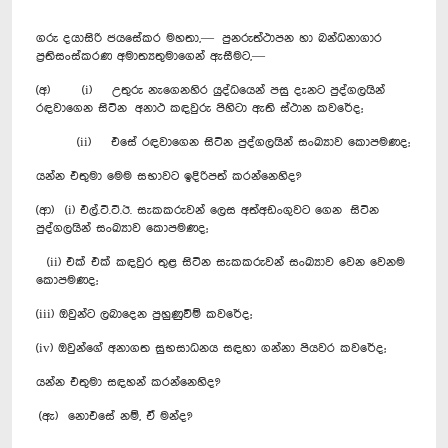
ගරු දයාසිරි ජයසේකර මහතා,— පුනරුත්ථාපන හා බන්ධනාගාර
ප්‍රතිසංස්කරණ අමාත්‍යතුමාගෙන් ඇසීමට,—
(අ) (i) උතුරු නැගෙනහිර යුද්ධයෙන් පසු දැනට පුද්ගලයින්
රඳවාගෙන සිටින අනාථ කඳවුරු පිහිටා ඇති ස්ථාන කවරේද;
(ii) එසේ රඳවාගෙන සිටින පුද්ගලයින් සංඛ්‍යාව කොපමණද;
යන්න එතුමා මෙම සභාවට ඉදිරිපත් කරන්නෙහිද?
(ආ) (i) එල්.ටී.ටී.ඊ. සැකකරුවන් ලෙස අත්අඩංගුවට ගෙන සිටින
පුද්ගලයින් සංඛ්‍යාව කොපමණද;
(ii) එක් එක් කඳවුර තුළ සිටින සැකකරුවන් සංඛ්‍යාව වෙන වෙනම
කොපමණද;
(iii) ඔවුන්ට ලබාදෙන පුහුණුවීම් කවරේද;
(iv) ඔවුන්ගේ අනාගත සුභසාධනය සඳහා ගන්නා පියවර කවරේද;
යන්න එතුමා සඳහන් කරන්නෙහිද?
(ඇ) ‍ නොඑසේ නම්, ඒ මන්ද?