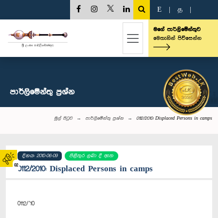
E
|
த
|
මගේ පාර්ලිමේන්තුව
මෙතැනින් පිවිසෙන්න
පාර්ලි‌මේන්තු‌ ප්‍රශ්න
මුල් පිටුව
පාර්ලි‌මේන්තු‌ ප්‍රශ්න
0112/2010: Displaced Persons in camps
දිනය: 2010-06-09
පිළිතුර ලබා දී ඇත
02
0112/2010: Displaced Persons in camps
0112/’10