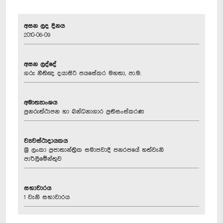
අසන ලද දිනය
2010-06-09
අසන ලද්දේ
ගරු නීතිඥ දයාසිරි ජයසේකර මහතා, පා.ම.
අමාත්‍යාංශය
පුනරුත්ථාපන හා බන්ධනාගාර ප්‍රතිසංස්කරණ
ව්‍යවස්ථාදායකය
ශ්‍රී ලංකා ප්‍රජාතාන්ත්‍රික සමාජවාදී ජනරජයේ හත්වැනි
පාර්ලිමේන්තුව
සභාවාරය
1 වැනි සභාවාරය