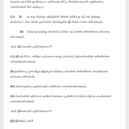
கெளரவ தயாசிறி ஜயசேகர,— புனர்வாழ்வளிப்பு, சிறைச்சாலைகள் மறுசீரமைப்பு
அமைச்சரைக் கேட்பதற்கு,—
(அ) (i) வடக்கு கிழக்கு யுத்தத்தின் பின்னர் தற்போது ஆட்கள் தடுத்து
வைக்கப்பட்டள்ள அகதி முகாம்கள் அமைந்துள்ள இடங்கள் யாவை என்பதையும்,
(ii) அவ்வாறு தடுத்து வைக்கப்பட்டுள்ள ஆட்களின் எண்ணிக்கை எவ்வளவு
என்பதையும்
அவர் இச்சபையில் குறிப்பிடுவாரா?
(ஆ) (i) எல்.ரீ.ரீ.ஈ. சந்தேச நபர்களாக கைது செய்யப்பட்டுள்ளவர்களின் எண்ணிக்கை
எவ்வளவென்பதையும்,
(ii) ஒவ்வொரு முகாமிலும் இருக்கும் சந்தேக நபர்களின் எண்ணிக்கை வெவ்வேறாக
எவ்வளவு என்தையும்,
(iii) அவர்களுக்கு வழங்கப்படும் பயிற்சிகள் யாவையென்பதையும்,
(iv) அவர்களின் எதிர்கால நலனோம்புகையை முன்னிட்டு எடுக்கப்படும் நடவடிக்கைகள்
யாவையென்பதையும்
அவர் இச்சபையில் குறிப்பிடுவாரா?
(இ) இன்றேல், ஏன்?