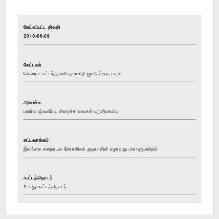
கேட்கப்பட்ட திகதி
2010-06-09
கேட்டவர்
கௌரவ சட்டத்தரணி தயாசிறி ஜயசேக்கர, பா.உ.
அமைச்சு
புனர்வாழ்வளிப்பு, சிறைச்சாலைகள் மறுசீரமைப்பு
சட்டவாக்கம்
இலங்கை சனநாயக சோசலிசக் குடியரசின் ஏழாவது பாராளுமன்றம்
கூட்டத்தொடர்
1 வது கூட்டத்தொடர்