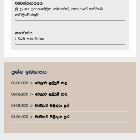
ව්‍යවස්ථාදායකය
ශ්‍රී ලංකා ප්‍රජාතාන්ත්‍රික සමාජවාදී ජනරජයේ හත්වැනි
පාර්ලිමේන්තුව
සභාවාරය
1 වැනි සභාවාරය
ප්‍රශ්න ඉතිහාසය
09-06-2010
වෙලාව ඉල්ලුම් කල
09-06-2010
වෙලාව ඉල්ලුම් කල
04-08-2010
වාචිකව පිළිතුරු දුන්
04-08-2010
වාචිකව පිළිතුරු දුන්