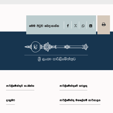
Facebook
මෙම පිටුව බෙදාගන්න
X
WhatsApp
LinkedIn
පාර්ලි‌මේන්තුව නරඹන්න
පාර්ලිමේන්තුවේ කටයුතු
දැනුමට
පාර්ලිමේන්තු මහලේකම් කාර්යාලය