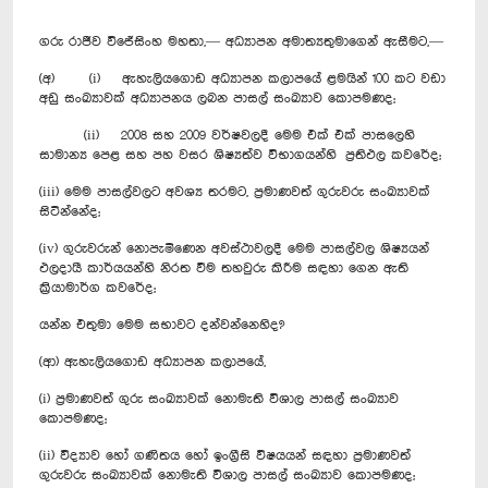
ගරු රාජීව විජේසිංහ මහතා,— අධ්‍යාපන අමාත්‍යතුමාගෙන් ඇසීමට,—
(අ) (i) ඇහැලියගොඩ අධ්‍යාපන කලාපයේ ළමයින් 100 කට වඩා
අඩු සංඛ්‍යාවක් අධ්‍යාපනය ලබන පාසල් සංඛ්‍යාව කොපමණද;
(ii) 2008 සහ 2009 වර්ෂවලදී මෙම එක් එක් පාසලෙහි
සාමාන්‍ය පෙළ සහ පහ වසර ශිෂ්‍යත්ව විභාගයන්හි ප්‍රතිඵල කවරේද;
(iii) මෙම පාසල්වලට අවශ්‍ය තරමට, ප්‍රමාණවත් ගුරුවරු සංඛ්‍යාවක්
සිටින්නේද;
(iv) ගුරුවරුන් නොපැමිණෙන අවස්ථාවලදී මෙම පාසල්වල ශිෂ්‍යයන්
ඵලදායී කාර්යයන්හි නිරත වීම තහවුරු කිරීම සඳහා ගෙන ඇති
ක්‍රියාමාර්ග කවරේද;
යන්න එතුමා මෙම සභාවට දන්වන්නෙහිද?
(ආ) ඇහැලියගොඩ අධ්‍යාපන කලාපයේ,
(i) ප්‍රමාණවත් ගුරු සංඛ්‍යාවක් නොමැති විශාල පාසල් සංඛ්‍යාව
කොපමණද;
(ii) විද්‍යාව හෝ ගණිතය හෝ ඉංග්‍රීසි විෂයයන් සඳහා ප්‍රමාණවත්
ගුරුවරු සංඛ්‍යාවක් නොමැති විශාල පාසල් සංඛ්‍යාව කොපමණද;