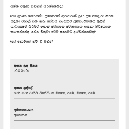
යන්න එතුමා සඳහන් කරන්නෙහිද?
(ඇ) ග්‍රාමීය ශිෂ්‍යයන්ට ප්‍රමාණවත් ගුරුවරුන් ලබා දීම තහවුරු කිරීම
සඳහා පාසල් සහ ගුරු සේවක සංඛ්‍යාව ප්‍රතිසංවිධානය තුළින්
කාර්යක්‍ෂම කිරීමට පළාත් අධ්‍යාපන අමාත්‍යාංශ සඳහා නිර්ණායක
සකසන්නේද යන්න එතුමා මෙම සභාවට දන්වන්නෙහිද?
(ඇ) නොඑසේ නම්, ඒ මන්ද?‍‍
අසන ලද දිනය
2010-06-09
අසන ලද්දේ
ගරු ගරු රාජිව විජේසිංහ මහතා, පා.ම., මහතා, පා.ම.
අමාත්‍යාංශය
අධ්‍යාපන