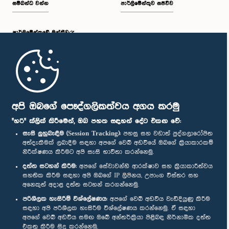
සම්බන්ධ වන්න
පාර්ලිමේන්තුව සජීවීව
පාර්ලි‌මේන්තුවේ මන්ත්‍රීවරු
මුල් පිටුව
පාර්ලිමේන්තු ජංගම යෙදුම
අපි ඔබගේ පෞද්ගලිකත්වය අගය කරමු
"හරි" ක්ලික් කිරීමෙන්, ඔබ පහත සඳහන් දේට එකඟ වේ:
සැසි ලුහුබැඳීම (Session Tracking):
පහසු සහ වඩාත් පුද්ගලාරෝපිත
අත්දැකීමක් ලබාදීම සඳහා අපගේ වෙබ් අඩවියේ ඔබගේ ක්‍රියාකාරකම්
නිරීක්ෂණය කිරීමට අපි සැසි භාවිතා කරන්නෙමු.
අප හා සම්බන්ධ වී සිටින්න :
දත්ත සටහන් කිරීම:
අපගේ සේවාවන්හි ආරක්ෂාව සහ ක්‍රියාකාරීත්වය
සහතික කිරීම සඳහා අපි ඔබගේ IP ලිපිනය, උපාංග විස්තර සහ
අනෙකුත් අදාළ දත්ත සටහන් කරගන්නෙමු.
සම්මාන
පරිශීලක හැසිරීම් විශ්ලේෂණය:
අපගේ වෙබ් අඩවිය වැඩිදියුණු කිරීම
සඳහා අපි පරිශීලක හැසිරීම විශ්ලේෂණය කරන්නෙමු. ඒ සඳහා
අපගේ වෙබ් අඩවිය සමඟ ඔබේ අන්තර්ක්‍රියා පිළිබඳ නිර්නාමික දත්ත
පෞද්ගලිකත්ව ප්‍රතිපත්තිය
එකතු කිරීම සිදු කරන්නෙමු.