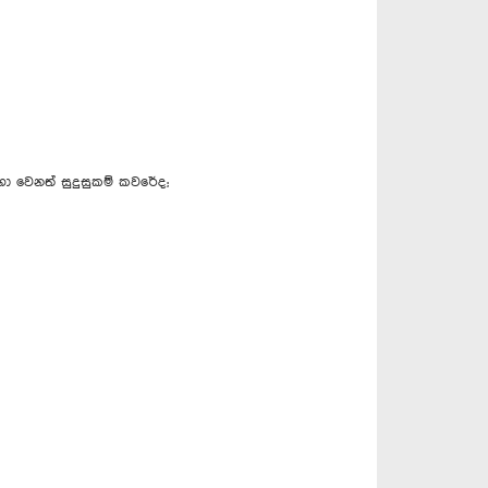
ා වෙනත් සුදුසුකම් කවරේද;