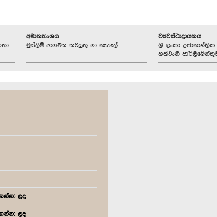
අමාත්‍යාංශය
ව්‍යවස්ථාදායකය
හතා,
මුස්ලිම් ආගමික කටයුතු හා තැපැල්
ශ්‍රී ලංකා ප්‍රජාතාන්ත
හත්වැනි පාර්ලිමේන්තු
 ගන්නා ලද
 ගන්නා ලද