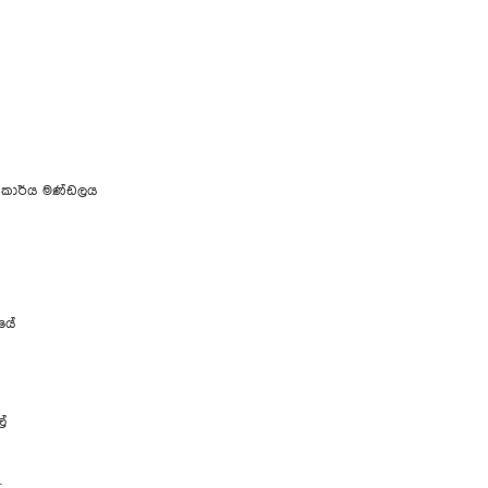
න කාර්ය මණ්ඩලය
ලයේ
්
.