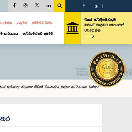
E
|
த
|
මගේ පාර්ලිමේන්තුව
ව නරඹන්න
දැනුමට
සම්බන්ධ වන්න
ඔබගේ ගිණුමට මෙතැනින්
පිවිසෙන්න
ම් කාර්යාලය
පාර්ලිමේන්තුව සජීවීව
ැපැල් කාර්යාල ජාලගත කිරීමේ ව්‍යාපෘතිය සඳහා කාර්යාලය: විස්තර
්තර