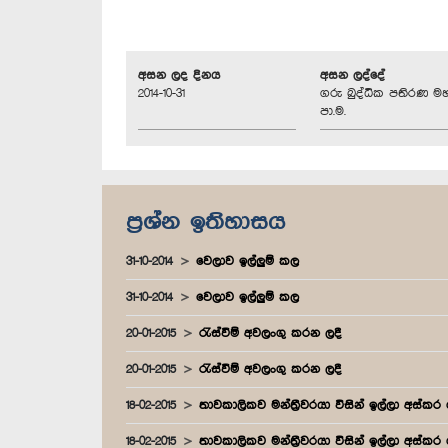
අසන ලද දිනය
අසන ලද්දේ
2014-10-31
ගරු බුද්ධික පතිරණ ම
පා.ම.
ප්‍රශ්න ඉතිහාසය
31-10-2014
වෙලාව ඉල්ලුම් කල
31-10-2014
වෙලාව ඉල්ලුම් කල
20-01-2015
රැස්වීම් අවලංගු කරන ලදී
20-01-2015
රැස්වීම් අවලංගු කරන ලදී
18-02-2015
තාවකාලිකව මන්ත්‍රීවරයා විසින් ඉල්ලා අස්කර
18-02-2015
තාවකාලිකව මන්ත්‍රීවරයා විසින් ඉල්ලා අස්කර