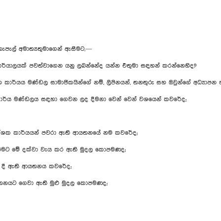
තැපැල් අමාත්‍යතුමාගෙන් ඇසීමට,—
කාර්යාලයක් පවත්වාගෙන යනු ලබන්නේද යන්න එතුමා සඳහන් කරන්නෙහිද?
යය මණ්ඩල සාමාජිකයින්ගේ නම්, ලිපිනයන්, තනතුරු සහ ඔවුන්ගේ අධ්‍යාපන හ
 කාර්ය මණ්ඩලය සඳහා ගෙවන ලද දීමනා වෙන් වෙන් වශයෙන් කවරේද;
 උපදේශක කාර්යයන් පවරා ඇති ආයතනයේ නම කවරේද;
ගැනීමට මේ දක්වා වැය කර ඇති මුදල කොපමණද;
භාර දී ඇති ආයතනය කවරේද;
යතනයට ගෙවා ඇති මුළු මුදල කොපමණද;