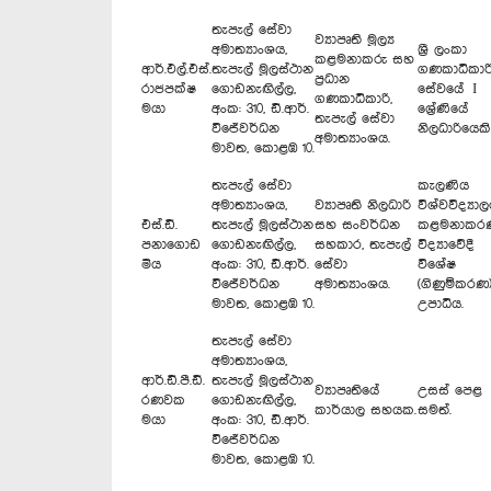
තැපැල් සේවා
ව්‍යාපෘති මූල්‍ය
අමාත්‍යාංශය,
ශ්‍රී ලංකා
කළමනාකරු සහ
ආර්.එල්.එස්.
තැපැල් මූලස්ථාන
ගණකාධිකාර
ප්‍රධාන
රාජපක්ෂ
ගොඩනැඟිල්ල,
සේවයේ I
ගණකාධිකාරි,
මයා
අංක: 310, ඩී.ආර්.
ශ්‍රේණියේ
තැපැල් සේවා
විජේවර්ධන
නිලධාරියෙකි
අමාත්‍යාංශය.
මාවත, කොළඹ 10.
තැපැල් සේවා
කැලණිය
අමාත්‍යාංශය,
ව්‍යාපෘති නිලධාරි
විශ්වවිද්‍යා
එස්.ඩී.
තැපැල් මූලස්ථාන
සහ සංවර්ධන
කළමනාකර
පනාගොඩ
ගොඩනැඟිල්ල,
සහකාර, තැපැල්
විද්‍යාවේදී
මිය
අංක: 310, ඩී.ආර්.
සේවා
විශේෂ
විජේවර්ධන
අමාත්‍යාංශය.
(ගිණුම්කරණ
මාවත, කොළඹ 10.
උපාධිය.
තැපැල් සේවා
අමාත්‍යාංශය,
ආර්.ඩී.පී.ඩී.
තැපැල් මූලස්ථාන
ව්‍යාපෘතියේ
උසස් පෙළ
රණවක
ගොඩනැඟිල්ල,
කාර්යාල සහයක.
සමත්.
මයා
අංක: 310, ඩී.ආර්.
විජේවර්ධන
මාවත, කොළඹ 10.