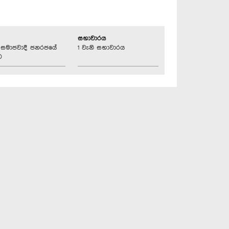
සභාවාරය
්‍රික සමාජවාදී ජනරජයේ
1 වැනි සභාවාරය
ව