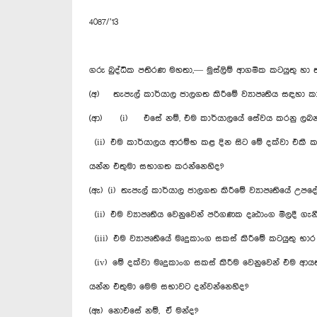
4087/’13
ගරු බුද්ධික පතිරණ මහතා,— මුස්ලිම් ආගමික කටයුතු හා 
(අ) තැපැල් කාර්යාල ජාලගත කිරීමේ ව්‍යාපෘතිය සඳහා 
(ආ) (i) එසේ නම්, එම කාර්යාලයේ සේවය කරනු ලබන කාර්
(ii) එම කාර්යාලය ආරම්භ කළ දින සිට මේ දක්වා එකී
යන්න එතුමා සභාගත කරන්නෙහිද?
(ඇ) (i) තැපැල් කාර්යාල ජාලගත කිරීමේ ව්‍යාපෘතියේ
(ii) එම ව්‍යාපෘතිය වෙනුවෙන් පරිගණක දෘඪාංග මිලදී 
(iii) එම ව්‍යාපෘතියේ මෘදුකාංග සකස් කිරීමේ කටයුතු 
(iv) මේ දක්වා මෘදුකාංග සකස් කිරීම වෙනුවෙන් එම ආ
යන්න එතුමා මෙම සභාවට දන්වන්නෙහිද?
(ඈ) නොඑසේ නම්, ඒ මන්ද?