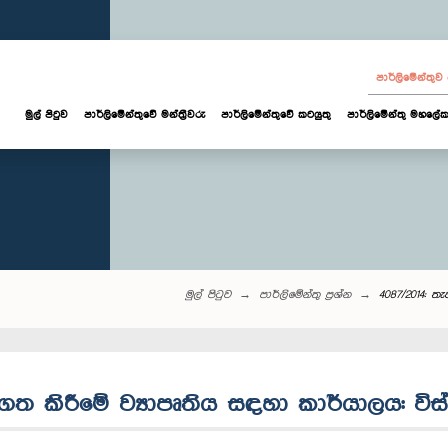
පාර්ලි‌මේන්තු
මුල් පිටුව
පාර්ලි‌මේන්තුවේ මන්ත්‍රීවරු
පාර්ලිමේන්තුවේ කටයුතු
පාර්ලිමේන්තු මහලේක
මුල් පිටුව
පාර්ලි‌මේන්තු‌ ප්‍රශ්න
4087/2014: ත
ලගත කිරීමේ ව්‍යාපෘතිය සඳහා කාර්යාලය: විස