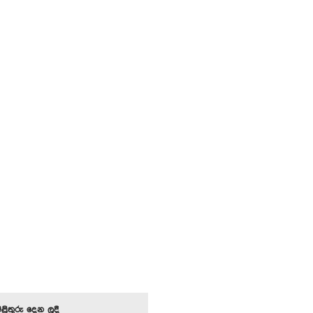
පිළිතුරු දෙන ලදී