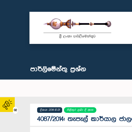
පාර්ලි‌මේන්තු‌ ප්‍රශ්න
දිනය: 2014-10-31
පිළිතුර ලබා දී ඇත
02
4087/2014: තැපැල් කාර්යාල ජා