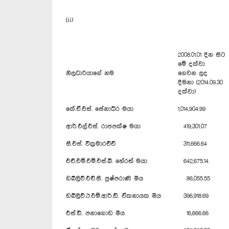
(ii)
2008.01.01 දින සිට
මේ දක්වා
නිලධාරියාගේ නම
ගෙවන ලද
දීමනා (2014.09.30
දක්වා)
කේ.ඒ.එස්. සේනාධීර මයා
1,014,904.99
ආර්.එල්.එස්. රාජපක්ෂ මයා
419,301.07
සී.එස්. වික්‍රමාරච්චි
311,666.64
එච්.එම්.එම්.එස්.බී. හේරත් මයා
642,675.14
ඩබ්ලිව්.එච්.සී. පුෂ්පරාණි මිය
86,055.55
ඩබ්ලිව්.ඊ.එම්.ආර්.ඩී. ඒකනායක මිය
396,918.69
එස්.ඩී. පනාගොඩ මිය
16,666.66