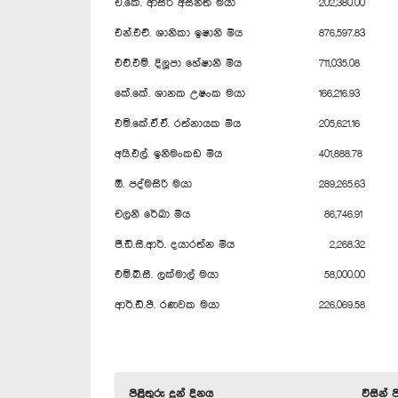
ඒ.කේ. ආසිරි අසන්ත මයා
202,380.00
එන්.එච්. ශානිකා ඉෂානි මිය
876,597.83
එච්.එම්. දිලූපා හේෂානි මිය
711,035.08
කේ.කේ. ශානක උෂංක මයා
166,216.93
එම්.කේ.ඒ.ඒ. රත්නායක මිය
205,621.16
අයි.එල්. ඉනිමංකඩ මිය
401,888.78
ඕ. පද්මසිරි මයා
289,265.63
චලනි රේඛා මිය
86,746.91
ජී.ඩී.සී.ආර්. දයාරත්න මිය
2,268.32
එම්.බී.සී. ලක්මාල් මයා
58,000.00
ආර්.ඩී.පී. රණවක මයා
226,069.58
පිළිතුරු දුන් දිනය
විසින් 