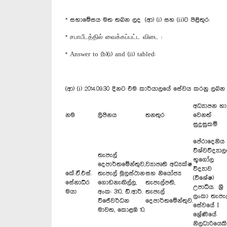
* සභාමේසය මත තබන ලද (ආ) (i) සහ (ii)ට පිළිතුර:
* சபாபீடத்தில் வைக்கப்பட்ட விடை :
* Answer to (b)(i) and (ii) tabled:
(ආ) (i) 2014.09.30 දිනට එම කාර්යාලයේ සේවය කරනු ලබ
අධ්‍යාපන හා
නම
ලිපිනය
තනතුර
වෙනත්
සුදුසුකම්
පේරාදෙනිය
විශ්වවිද්‍යා
තැපැල්
භූගෝල
දෙපාර්තමේන්තුව,
ව්‍යාපෘති අධ්‍යක්ෂ
විද්‍යාව
කේ.ඒ.එස්.
තැපැල් මූලස්ථාන
සහ නියෝජ්‍ය
(විශේෂ)
සේනාධීර
ගොඩනැඟිල්ල,
තැපැල්පති,
උපාධිය. ශ්‍රී
මයා
අංක: 310, ඩී.ආර්.
තැපැල්
ලංකා තැපැල
විජේවර්ධන
දෙපාර්තමේන්තුව.
සේවයේ I
මාවත, කොළඹ 10.
ශ්‍රේණියේ
නිලධාරියෙකි