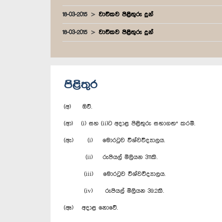
18-03-2015
වාචිකව පිළිතුරු දුන්
18-03-2015
වාචිකව පිළිතුරු දුන්
පිළිතුර
(අ) ඔව්.
(ආ) (i) සහ (ii)ට අදාළ පිළිතුරු සභාගත* කරමි.
(ඇ) (i) මොරටුව විශ්වවිද්‍යාලය.
(ii) රුපියල් මිලියන 311කි.
(iii) මොරටුව විශ්වවිද්‍යාලය.
(iv) රුපියල් මිලියන 39.2කි.
(ඈ) අදාළ නොවේ.