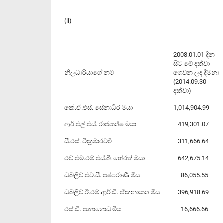
(ii)
2008.01.01 දින
සිට මේ දක්වා
නිලධාරියාගේ නම
ගෙවන ලද දීමනා
(2014.09.30
දක්වා)
කේ.ඒ.එස්. සේනාධීර මයා
1,014,904.99
ආර්.එල්.එස්. රාජපක්ෂ මයා
419,301.07
සී.එස්. වික්‍රමාරච්චි
311,666.64
එච්.එම්.එම්.එස්.බී. හේරත් මයා
642,675.14
ඩබ්ලිව්.එච්.සී. පුෂ්පරාණි මිය
86,055.55
ඩබ්ලිව්.ඊ.එම්.ආර්.ඩී. ඒකනායක මිය
396,918.69
එස්.ඩී. පනාගොඩ මිය
16,666.66