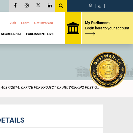
සි
|
த
|
My Parliament
Visit
Learn
Get Involved
Login here to your account
SECRETARIAT
PARLIAMENT LIVE
4087/2014: OFFICE FOR PROJECT OF NETWORKING POST O...
DETAILS