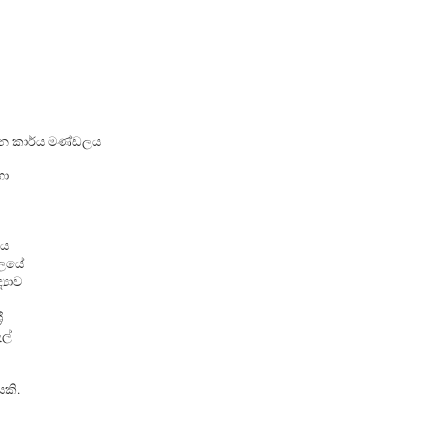
ලබන කාර්ය මණ්ඩලය
හා
ිය
යාලයේ
‍යාව
ී
ල්
ෙකි.