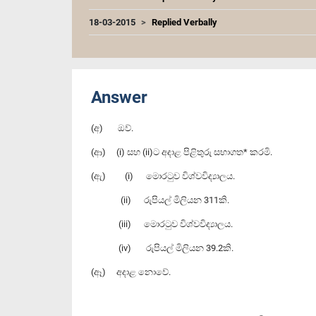
18-03-2015
Replied Verbally
Answer
(අ) ඔව්.
(ආ) (i) සහ (ii)ට අදාළ පිළිතුරු සභාගත* කරමි.
(ඇ) (i) මොරටුව විශ්වවිද්‍යාලය.
(ii) රුපියල් මිලියන 311කි.
(iii) මොරටුව විශ්වවිද්‍යාලය.
(iv) රුපියල් මිලියන 39.2කි.
(ඈ) අදාළ නොවේ.