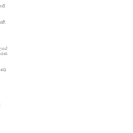
ාරි
ෙකි.
යාලයේ
කරණ
රණ)
ළ