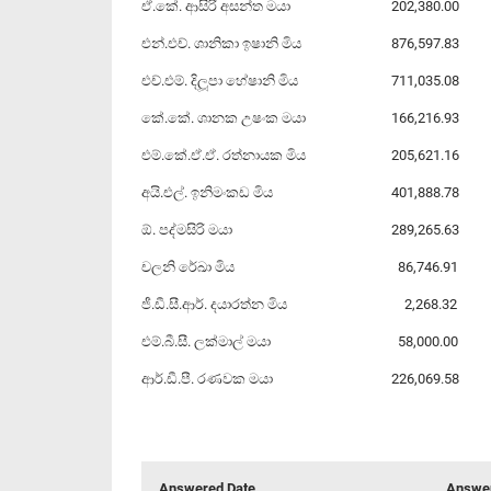
ඒ.කේ. ආසිරි අසන්ත මයා
202,380.00
එන්.එච්. ශානිකා ඉෂානි මිය
876,597.83
එච්.එම්. දිලූපා හේෂානි මිය
711,035.08
කේ.කේ. ශානක උෂංක මයා
166,216.93
එම්.කේ.ඒ.ඒ. රත්නායක මිය
205,621.16
අයි.එල්. ඉනිමංකඩ මිය
401,888.78
ඕ. පද්මසිරි මයා
289,265.63
චලනි රේඛා මිය
86,746.91
ජී.ඩී.සී.ආර්. දයාරත්න මිය
2,268.32
එම්.බී.සී. ලක්මාල් මයා
58,000.00
ආර්.ඩී.පී. රණවක මයා
226,069.58
Answered Date
Answer