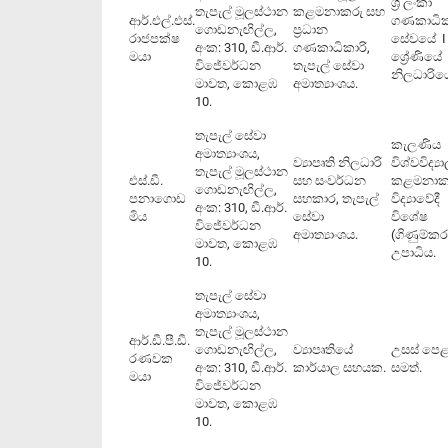
ශ්‍රී ලංකා
තැපැල් මූලස්ථාන
කළමනාකරු සහ
ආර්.එල්.එස්.
ගණකාධික
ගොඩනැඟිල්ල,
ප්‍රධාන
රාජපක්ෂ
සේවයේ I
අංක: 310, ඩී.ආර්.
ගණකාධිකාරි,
මයා
ශ්‍රේණියේ
විජේවර්ධන
තැපැල් සේවා
නිලධාරිය
මාවත, කොළඹ
අමාත්‍යාංශය.
10.
තැපැල් සේවා
කැලණිය
අමාත්‍යාංශය,
ව්‍යාපෘති නිලධාරි
විශ්වවිද්‍
තැපැල් මූලස්ථාන
එස්.ඩී.
සහ සංවර්ධන
කළමනා
ගොඩනැඟිල්ල,
පනාගොඩ
සහකාර, තැපැල්
විද්‍යාවේදී
අංක: 310, ඩී.ආර්.
මිය
සේවා
විශේෂ
විජේවර්ධන
අමාත්‍යාංශය.
(ගිණුම්ක
මාවත, කොළඹ
උපාධිය.
10.
තැපැල් සේවා
අමාත්‍යාංශය,
තැපැල් මූලස්ථාන
ආර්.ඩී.පී.ඩී.
ගොඩනැඟිල්ල,
ව්‍යාපෘතියේ
උසස් පෙ
රණවක
අංක: 310, ඩී.ආර්.
කාර්යාල සහයක.
සමත්.
මයා
විජේවර්ධන
මාවත, කොළඹ
10.