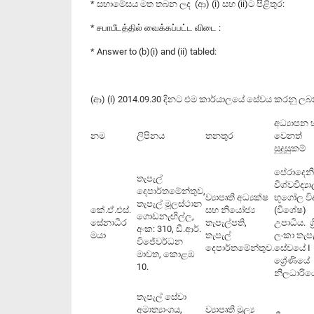
* සභාමේසය මත තබන ලද (ආ) (i) සහ (ii)ට පිළිතුර:
* சபாபீடத்தில் வைக்கப்பட்ட விடை :
* Answer to (b)(i) and (ii) tabled:
(ආ) (i) 2014.09.30 දිනට එම කාර්යාලයේ සේවය කරනු 
අධ්‍යාපන 
නම
ලිපිනය
තනතුර
වෙනත්
සුදුසුකම්
පේරාදෙන
තැපැල්
විශ්වවිද්‍
දෙපාර්තමේන්තුව,
ව්‍යාපෘති අධ්‍යක්ෂ
භූගෝල විද්
තැපැල් මූලස්ථාන
කේ.ඒ.එස්.
සහ නියෝජ්‍ය
(විශේෂ)
ගොඩනැඟිල්ල,
සේනාධීර
තැපැල්පති,
උපාධිය. ශ්‍ර
අංක: 310, ඩී.ආර්.
මයා
තැපැල්
ලංකා තැපැ
විජේවර්ධන
දෙපාර්තමේන්තුව.
සේවයේ I
මාවත, කොළඹ
ශ්‍රේණියේ
10.
නිලධාරිය
තැපැල් සේවා
අමාත්‍යාංශය,
ව්‍යාපෘති මූල්‍ය