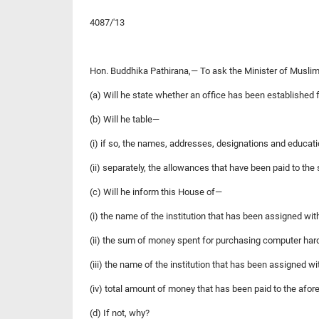
4087/'13
Hon. Buddhika Pathirana,— To ask the Minister of Muslim
(a) Will he state whether an office has been established 
(b) Will he table—
(i) if so, the names, addresses, designations and educatio
(ii) separately, the allowances that have been paid to the 
(c) Will he inform this House of—
(i) the name of the institution that has been assigned wit
(ii) the sum of money spent for purchasing computer hard
(iii) the name of the institution that has been assigned w
(iv) total amount of money that has been paid to the afor
(d) If not, why?