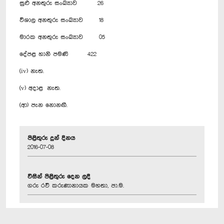
සුළු අනතුරු සංඛ්‍යාව 26
විශාල අනතුරු සංඛ්‍යාව 18
මාරක අනතුරු සංඛ්‍යාව 05
දේපළ හානි පමණි 422
(iv) නැත.
(v) අදාළ නැත.
(ආ) පැන නොනඟී.
පිළිතුරු දුන් දිනය
2016-07-08
විසින් පිළිතුරු දෙන ලදී
ගරු රවී කරුණානායක මහතා, පා.ම.