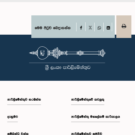
Facebook
මෙම පිටුව බෙදාගන්න
X
WhatsApp
LinkedIn
පාර්ලි‌මේන්තුව නරඹන්න
පාර්ලිමේන්තුවේ කටයුතු
දැනුමට
පාර්ලිමේන්තු මහලේකම් කාර්යාලය
සම්බන්ධ වන්න
පාර්ලිමේන්තුව සජීවීව