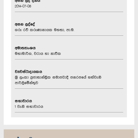
අසන ලද දිනය
2014-07-08
අසන ලද්දේ
ගරු රවී කරුණානායක මහතා, පා.ම.
අමාත්‍යාංශය
මහාමාර්ග, වරාය හා නාවික
ව්‍යවස්ථාදායකය
ශ්‍රී ලංකා ප්‍රජාතාන්ත්‍රික සමාජවාදී ජනරජයේ හත්වැනි
පාර්ලිමේන්තුව
සභාවාරය
1 වැනි සභාවාරය