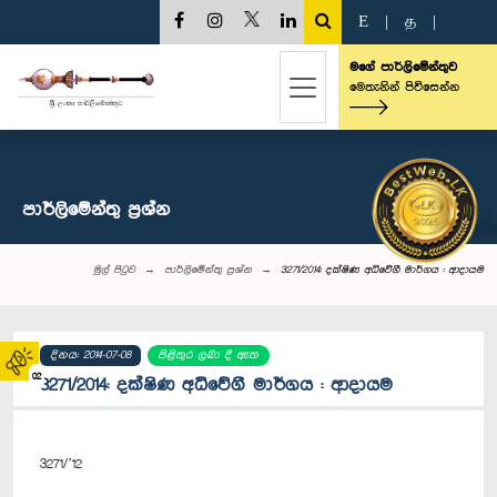
E
|
த
|
මගේ පාර්ලිමේන්තුව
මෙතැනින් පිවිසෙන්න
පාර්ලි‌මේන්තු‌ ප්‍රශ්න
මුල් පිටුව
පාර්ලි‌මේන්තු‌ ප්‍රශ්න
3271/2014: දක්ෂිණ අධිවේගී මාර්ගය : ආදායම
දිනය: 2014-07-08
පිළිතුර ලබා දී ඇත
02
3271/2014: දක්ෂිණ අධිවේගී මාර්ගය : ආදායම
3271/’12