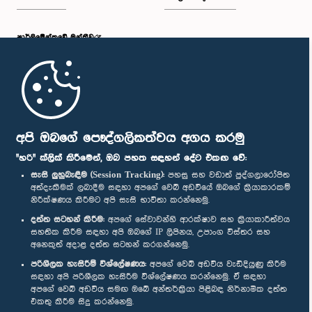
පාර්ලි‌මේන්තුවේ මන්ත්‍රීවරු
මුල් පිටුව
පාර්ලිමේන්තු ජංගම යෙදුම
අපි ඔබගේ පෞද්ගලිකත්වය අගය කරමු
"හරි" ක්ලික් කිරීමෙන්, ඔබ පහත සඳහන් දේට එකඟ වේ:
සැසි ලුහුබැඳීම (Session Tracking):
පහසු සහ වඩාත් පුද්ගලාරෝපිත
අත්දැකීමක් ලබාදීම සඳහා අපගේ වෙබ් අඩවියේ ඔබගේ ක්‍රියාකාරකම්
නිරීක්ෂණය කිරීමට අපි සැසි භාවිතා කරන්නෙමු.
අප හා සම්බන්ධ වී සිටින්න :
දත්ත සටහන් කිරීම:
අපගේ සේවාවන්හි ආරක්ෂාව සහ ක්‍රියාකාරීත්වය
සහතික කිරීම සඳහා අපි ඔබගේ IP ලිපිනය, උපාංග විස්තර සහ
අනෙකුත් අදාළ දත්ත සටහන් කරගන්නෙමු.
සම්මාන
පරිශීලක හැසිරීම් විශ්ලේෂණය:
අපගේ වෙබ් අඩවිය වැඩිදියුණු කිරීම
සඳහා අපි පරිශීලක හැසිරීම විශ්ලේෂණය කරන්නෙමු. ඒ සඳහා
අපගේ වෙබ් අඩවිය සමඟ ඔබේ අන්තර්ක්‍රියා පිළිබඳ නිර්නාමික දත්ත
පෞද්ගලිකත්ව ප්‍රතිපත්තිය
එකතු කිරීම සිදු කරන්නෙමු.