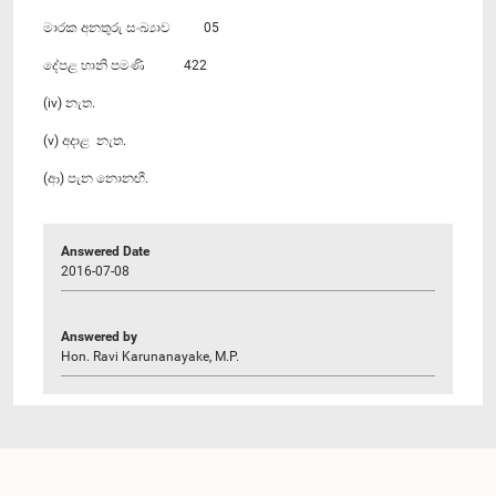
මාරක අනතුරු සංඛ්‍යාව 05
දේපළ හානි පමණි 422
(iv) නැත.
(v) අදාළ නැත.
(ආ) පැන නොනඟී.
Answered Date
2016-07-08
Answered by
Hon. Ravi Karunanayake, M.P.