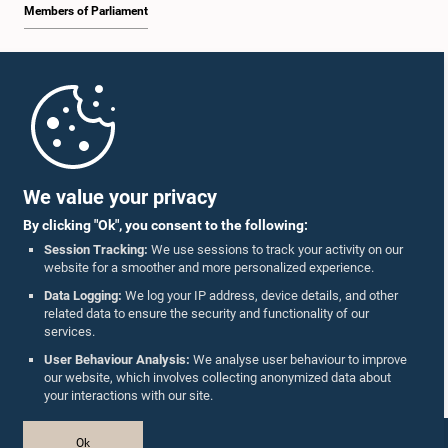
Members of Parliament
Home
Parliament Mobile App
We value your privacy
By clicking "Ok", you consent to the following:
Session Tracking:
We use sessions to track your activity on our
website for a smoother and more personalized experience.
Follow Us On :
Data Logging:
We log your IP address, device details, and other
related data to ensure the security and functionality of our
services.
Accolades
User Behaviour Analysis:
We analyse user behaviour to improve
our website, which involves collecting anonymized data about
Privacy Policy
your interactions with our site.
Copyright © The Parliament of Sri Lanka.
Ok