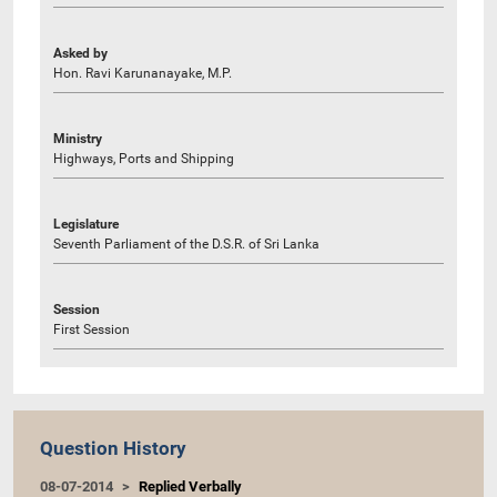
Asked by
Hon. Ravi Karunanayake, M.P.
Ministry
Highways, Ports and Shipping
Legislature
Seventh Parliament of the D.S.R. of Sri Lanka
Session
First Session
Question History
08-07-2014
Replied Verbally