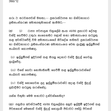
3166/’12
ගරු ඊ. සරවනපවන් මහතා,— පුනරුත්ථාපන හා බන්ධනාගාර
ප්‍රතිසංස්කරණ අමාත්‍යතුමාගෙන් ඇසීමට,—
(අ) (i) රාජ්‍ය පරිපාලන චක්‍රලේඛ අංක 49/89 ප්‍රකාරව දේපළ
වන්දි ගෙවීමට උතුරු නැගෙනහිර පළාත් සභා අමාත්‍යාංශය කටයුතු
කළ අවස්ථාවේදී, එම අමාත්‍යාංශයේ නිර්දේශ සහිතව පුනරුත්ථාපන
හා බන්ධනාගාර ප්‍රතිසංස්කරණ අමාත්‍යාංශය වෙත ලැබුණු ඉල්ලුම්පත්
සංඛ්‍යාව කොපමණද;
(ii) ඉල්ලුම්පත් ඉදිරිපත් කළ සියලු දෙනාට වන්දි මුදල් ගෙවනු
ලැබුවේද;
(iii) එසේ ගෙවා නොමැතිනම්, ගෙවීම් කළ ඉල්ලුම්කරුවන්ගේ
සංඛ්‍යාව කොපමණද;
(iv) වන්දි නොගෙවන ලද ඉල්ලුම්කරුවන්ට අදාළ වන්දි මුදල්
ලබාදීමට කටයුතු කරන්නේද;
යන්න එතුමා මෙම සභාවට දන්වන්නෙහිද?
(ආ) පසුගිය අවස්ථාවේදී 49/89 චක්‍රලේඛය අනුව ඉල්ලීම් ඉදිරිපත් කළ
පිරිසගෙන් මෙතෙක් වන්දි මුදල් නොලැබී පීඩාවට පත්වූ පිරිසක්