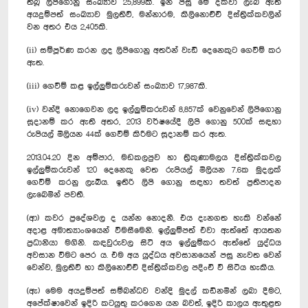
තිබූ ලිපිගොනු සංඛ්‍යාව 25,899කි. ඉන් පසු මේ දක්වා ලැබී ඇති
අයදුම්පත් සංඛ්‍යාව මුලතිව්, මන්නාරම, කිලිනොච්චි දිස්ත්‍රික්කවලින්
වන අතර එය 2,405කි.
(ii) සම්පූර්ණ කරන ලද ලිපිගොනු අතරින් වැඩි දෙනෙකුට ගෙවීම් කර
ඇත.
(iii) ගෙවීම් කළ ඉල්ලුම්කරුවන් සංඛ්‍යාව 17,987කි.
(iv) වන්දි නොගෙවන ලද ඉල්ලුම්කරුවන් 8,857ක් වෙනුවෙන් ලිපිගොනු
සූදානම් කර ඇති අතර, 2013 වර්ෂයේදී ලිපි ගොනු 500ක් සඳහා
රුපියල් මිලියන 44ක් ගෙවීම් කිරීමට සූදානම් කර ඇත.
2013.04.20 දින අම්පාර, මඩකලපුව හා ත්‍රිකුණාමලය දිස්ත්‍රික්කවල
ඉල්ලුම්කරුවන් 120 දෙනෙකු වෙත රුපියල් මිලියන 7.6ක මුදලක්
ගෙවීම් කරනු ලැබීය. ඉතිරි ලිපි ගොනු සඳහා තවත් ප්‍රතිපාදන
ලැබෙමින් පවතී.
(ආ) කවර ප්‍රදේශවල ද යන්න නොදනී. එය දැනගත හැකි වන්නේ
අදාළ අමාත්‍යාංශයෙන් විමසීමෙනි. ඉල්ලුම්පත් එවා ඇත්තේ ආයතන
ප්‍රධානියා මගිනි. කඳවුරුවල සිටි අය ඉල්ලුම්කර ඇත්තේ යුද්ධය
අවසාන වීමට පෙර ය. එම අය යුද්ධය අවසානයෙන් පසු නැවත වෙන්
වෙන්ව, මුලතිව් හා කි‍ලිනොච්චි දිස්ත්‍රික්කවල පදිංචි වී සිටිය හැකිය.
(ඇ) මෙම අයදුම්පත් සම්බන්ධව වන්දි මුදල් කඩිනමින් ලබා දීමට,
අපේක්ෂාවෙන් ඉදිරි කටයුතු කරගෙන යන බවත්, ඉදිරි කාලය ඇතුළත