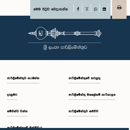
Facebook
මෙම පිටුව බෙදාගන්න
X
WhatsApp
LinkedIn
පාර්ලි‌මේන්තුව නරඹන්න
පාර්ලිමේන්තුවේ කටයුතු
දැනුමට
පාර්ලිමේන්තු මහලේකම් කාර්යාලය
සම්බන්ධ වන්න
පාර්ලිමේන්තුව සජීවීව
පාර්ලි‌මේන්තුවේ මන්ත්‍රීවරු