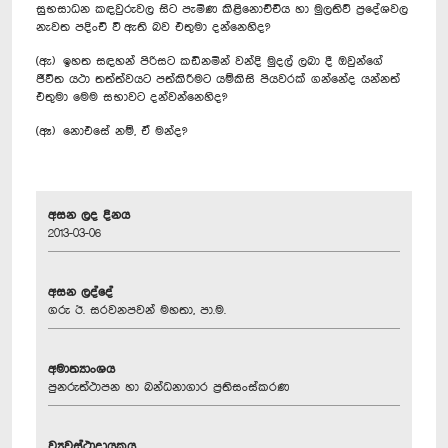
සුභසාධන කඳවුරුවල සිට පැමිණ කිළිනොච්චිය හා මුලතිව් ප්‍රදේශවල
නැවත පදිංචි වී ඇති බව එතුමා දන්නෙහිද?
(ඇ) ඉහත සඳහන් පිරිසට කඩිනමින් වන්දි මුදල් ලබා දී ඔවුන්ගේ
ජීවිත යථා තත්ත්වයට පත්කිරීමට යම්කිසි පියවරක් ගන්නේද යන්නත්
එතුමා මෙම සභාවට දන්වන්නෙහිද?
(ඈ) නොඑසේ නම්, ඒ මන්ද?
අසන ලද දිනය
2013-03-06
අසන ලද්දේ
ගරු ඊ. සරවනපවන් මහතා, පා.ම.
අමාත්‍යාංශය
පුනරුත්ථාපන හා බන්ධනාගාර ප්‍රතිසංස්කරණ
ව්‍යවස්ථාදායකය