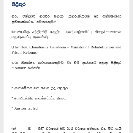
පිළිතුර
ගරු චන්ද්‍රසිරි ගජදීර මහතා (පුනරුත්ථාපන හා බන්ධනාගාර
ප්‍රතිසංස්කරණ අමාත්‍යතුමා)
(மாண்புமிகு சந்திரசிறி கஜதீர - புனர்வாழ்வளிப்பு, சிறைச்சாலைகள்
மறுசீரமைப்பு அமைச்சர்)
(The Hon. Chandrasiri Gajadeera - Minister of Rehabilitation and
Prison Reforms)
ගරු නියෝජ්‍ය කථානායකතුමනි, මා එම ප්‍රශ්නයට අදාළ පිළිතුර
සභාගත* කරනවා.
* සභාමේසය මත තබන ලද පිළිතුර:
* சபாபீடத்தில் வைக்கப்பட்ட விடை :
* Answer tabled:
(අ) (i) 1987 වර්ෂයේ සිට 2012 වර්ෂය අවසාන වන විට ලැබී