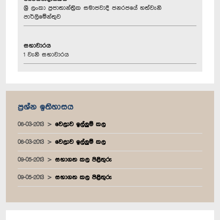
ශ්‍රී ලංකා ප්‍රජාතාන්ත්‍රික සමාජවාදී ජනරජයේ හත්වැනි
පාර්ලිමේන්තුව
සභාවාරය
1 වැනි සභාවාරය
ප්‍රශ්න ඉතිහාසය
06-03-2013
වෙලාව ඉල්ලුම් කල
06-03-2013
වෙලාව ඉල්ලුම් කල
09-05-2013
සභාගත කල පිළිතුරු
09-05-2013
සභාගත කල පිළිතුරු