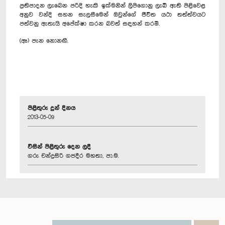
ප්‍රතිපාදන ලැබෙන පරිදි හැකි ඉක්මනින් ලිපිගොනු ලැබී ඇති පිළිවෙළ
අනුව වන්දි සහන සැලසීමෙන් ඔවුන්ගේ ජීවිත යථා තත්ත්වයට
පත්වනු ඇතැයි අපේක්ෂා කරන බවත් සඳහන් කරමි.
(ඈ) පැන නොනඟී.
පිළිතුරු දුන් දිනය
2013-05-09
විසින් පිළිතුරු දෙන ලදී
ගරු චන්ද්‍රසිරි ගජදීර මහතා, පා.ම.