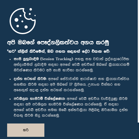
මුල් පිටුව
පාර්ලිමේන්තු ජංගම යෙදුම
අපි ඔබගේ පෞද්ගලිකත්වය අගය කරමු
"හරි" ක්ලික් කිරීමෙන්, ඔබ පහත සඳහන් දේට එකඟ වේ:
සැසි ලුහුබැඳීම (Session Tracking):
පහසු සහ වඩාත් පුද්ගලාරෝපිත
අත්දැකීමක් ලබාදීම සඳහා අපගේ වෙබ් අඩවියේ ඔබගේ ක්‍රියාකාරකම්
නිරීක්ෂණය කිරීමට අපි සැසි භාවිතා කරන්නෙමු.
අප හා සම්බන්ධ වී සිටින්න :
දත්ත සටහන් කිරීම:
අපගේ සේවාවන්හි ආරක්ෂාව සහ ක්‍රියාකාරීත්වය
සහතික කිරීම සඳහා අපි ඔබගේ IP ලිපිනය, උපාංග විස්තර සහ
අනෙකුත් අදාළ දත්ත සටහන් කරගන්නෙමු.
සම්මාන
පරිශීලක හැසිරීම් විශ්ලේෂණය:
අපගේ වෙබ් අඩවිය වැඩිදියුණු කිරීම
සඳහා අපි පරිශීලක හැසිරීම විශ්ලේෂණය කරන්නෙමු. ඒ සඳහා
අපගේ වෙබ් අඩවිය සමඟ ඔබේ අන්තර්ක්‍රියා පිළිබඳ නිර්නාමික දත්ත
පෞද්ගලිකත්ව ප්‍රතිපත්තිය
එකතු කිරීම සිදු කරන්නෙමු.
© ශ්‍රී ලංකා පාර්ලි‌මේන්තුව.
හරි
සියලු හිමිකම් ඇවිරිණි.
නිර්මාණය සහ සංවර්ධනය
TekGeeks