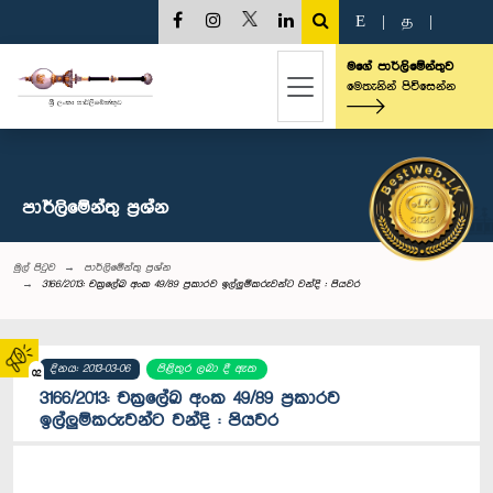
E
|
த
|
මගේ පාර්ලිමේන්තුව
මෙතැනින් පිවිසෙන්න
පාර්ලි‌මේන්තු‌ ප්‍රශ්න
මුල් පිටුව
පාර්ලි‌මේන්තු‌ ප්‍රශ්න
3166/2013: චක්‍රලේඛ අංක 49/89 ප්‍රකාරව ඉල්ලුම්කරුවන්ට වන්දි : පියවර
දිනය: 2013-03-06
පිළිතුර ලබා දී ඇත
02
3166/2013: චක්‍රලේඛ අංක 49/89 ප්‍රකාරව
ඉල්ලුම්කරුවන්ට වන්දි : පියවර