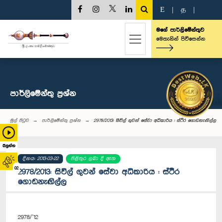
E
|
த
|
මගේ පාර්ලිමේන්තුව
මෙතැනින් පිවිසෙන්න
පාර්ලි‌මේන්තු‌ ප්‍රශ්න
මුල් පිටුව
පාර්ලි‌මේන්තු‌ ප්‍රශ්න
2978/2013: සිවිල් ‍ගුවන් සේවා අධිකාරිය : ස්ථිර ගොඩනැඟිල්ල
බලන්න
දිනය: 2013-03-22
පිළිතුර ලබා දී ඇත
02
2978/2013: සිවිල් ‍ගුවන් සේවා අධිකාරිය : ස්ථිර
ගොඩනැඟිල්ල
2978/’12