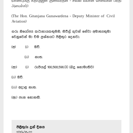
(மாண்புமிகு கீதாஞ்ஜன குணவர்தன - சிவில் விமான சேவைகள் பிரதி
அமைச்சர்)
(The Hon. Gitanjana Gunawardena - Deputy Minister of Civil
Aviation)
ගරු නියෝජ්‍ය කථානායකතුමනි, සිවිල් ගුවන් සේවා අමාත්‍යතුමා
වෙනුවෙන් මා එම ප්‍රශ්නයට පිළිතුර දෙනවා.
(අ) (i) ඔව්.
(ii) නැත.
(ආ) (i) රුපියල් 166,568,596.00 (බදු නොමැතිව)
(ii) ඔව්.
(iii) අදාළ නැත.
(ඇ) පැන නොනඟී.
පිළිතුරු දුන් දිනය
2013-05-22