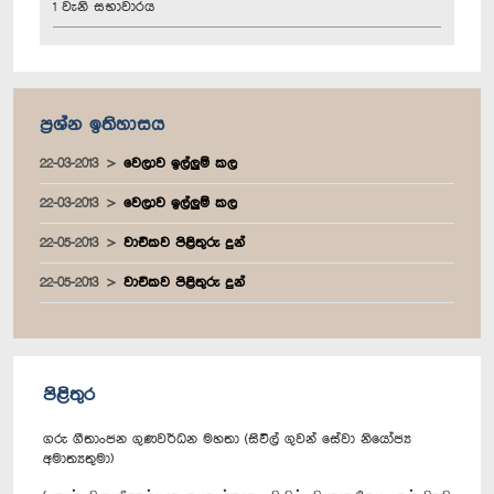
1 වැනි සභාවාරය
ප්‍රශ්න ඉතිහාසය
22-03-2013
වෙලාව ඉල්ලුම් කල
22-03-2013
වෙලාව ඉල්ලුම් කල
22-05-2013
වාචිකව පිළිතුරු දුන්
22-05-2013
වාචිකව පිළිතුරු දුන්
පිළිතුර
ගරු ගීතාංජන ගුණවර්ධන මහතා (සිවිල් ගුවන් සේවා නියෝජ්‍ය
අමාත්‍යතුමා)