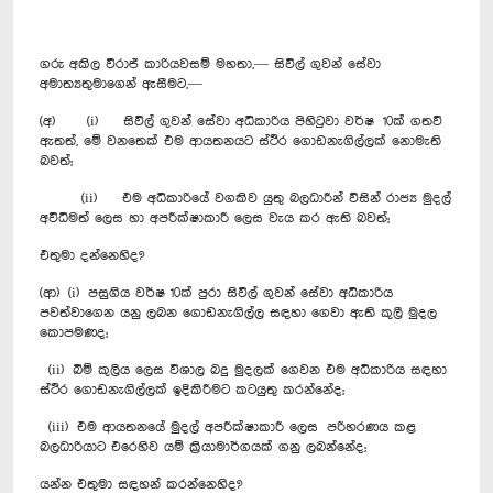
ගරු අකිල විරාජ් කාරියවසම් මහතා,— සිවිල් ගුවන් සේවා
අමාත්‍යතුමාගෙන් ඇසීමට,—
(අ) (i) සිවිල් ‍ගුවන් සේවා අධිකාරිය පිහිටුවා වර්ෂ 10ක් ගතවී
ඇතත්, මේ වනතෙක් එම ආයතනයට ස්ථිර ගොඩනැගිල්ලක් නොමැති
බවත්;
(ii) එම අධිකාරියේ වගකිව යුතු බලධාරීන් විසින් රාජ්‍ය මුදල්
අවිධිමත් ලෙස හා අපරීක්ෂාකාරී ලෙස වැය කර ඇති බවත්;
එතුමා දන්නෙහිද?
(ආ) (i) පසුගිය වර්ෂ 10ක් පුරා සිවිල් ‍ගුවන් සේවා අධිකාරිය
පවත්වාගෙන යනු ලබන ගොඩනැගිල්ල සඳහා ගෙවා ඇති කුලී මුදල
කොපමණද;
(ii) බිම් කුලිය ලෙස විශාල බදු මුදලක් ගෙවන එම අධිකාරිය සඳහා
ස්ථිර ගොඩනැගිල්ලක් ඉදිකිරීමට කටයුතු කරන්නේද;
(iii) එම ආයතනයේ මුදල් අපරීක්ෂාකාරී ලෙස පරිහරණය කළ
බලධාරියාට එරෙහිව යම් ක්‍රියාමාර්ගයක් ගනු ලබන්නේද;
යන්න එතුමා සඳහන් කරන්නෙහිද?