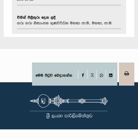
විසින් පිළිතුරු දෙන ලදී
ගරු ගරු ගීතාංජන ගුණවර්ධන මහතා පා.ම., මහතා, පා.ම.
Facebook
මෙම පිටුව බෙදාගන්න
X
WhatsApp
LinkedIn