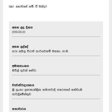
(ඇ) නොඑසේ නම්, ඒ මන්ද?
අසන ලද දිනය
2013-03-22
අසන ලද්දේ
ගරු අකිල විරාජ් කාරියවසම් මහතා, පා.ම.
අමාත්‍යාංශය
සිවිල් ගුවන් සේවා
ව්‍යවස්ථාදායකය
ශ්‍රී ලංකා ප්‍රජාතාන්ත්‍රික සමාජවාදී ජනරජයේ හත්වැනි
පාර්ලිමේන්තුව
සභාවාරය