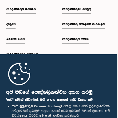
පාර්ලි‌මේන්තුව නරඹන්න
පාර්ලිමේන්තුවේ කටයුතු
දැනුමට
පාර්ලිමේන්තු මහලේකම් කාර්යාලය
සම්බන්ධ වන්න
පාර්ලිමේන්තුව සජීවීව
පාර්ලි‌මේන්තුවේ මන්ත්‍රීවරු
මුල් පිටුව
පාර්ලිමේන්තු ජංගම යෙදුම
අපි ඔබගේ පෞද්ගලිකත්වය අගය කරමු
"හරි" ක්ලික් කිරීමෙන්, ඔබ පහත සඳහන් දේට එකඟ වේ:
සැසි ලුහුබැඳීම (Session Tracking):
පහසු සහ වඩාත් පුද්ගලාරෝපිත
අත්දැකීමක් ලබාදීම සඳහා අපගේ වෙබ් අඩවියේ ඔබගේ ක්‍රියාකාරකම්
නිරීක්ෂණය කිරීමට අපි සැසි භාවිතා කරන්නෙමු.