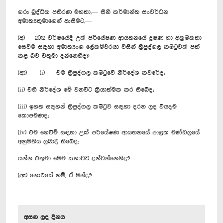
ගරු බුද්ධික පතිරණ මහතා,— සීනි කර්මාන්ත සංවර්ධන
අමාත්‍යතුමාගෙන් ඇසීමට,—
(අ) 2012 වර්ෂයේදී උක් පර්යේෂණ ආයතනයේ දූෂණ හා අක්‍රමිකතා
සෙවීම සඳහා අමාත්‍යංශ ලේකම්වරයා විසින් ත්‍රිපුද්ගල කමිටුවක් පත්
කළ බව එතුමා දන්නෙහිද‍?
(ආ) (i) එම ත්‍රිපුද්ගල කමිටුවේ නිර්දේශ කවරේද;
(ii) එහි නිර්දේශ මේ වනවිට ක්‍රියාත්මක කර තිබේද;
(iii) ඉහත සඳහන් ත්‍රිපුද්ගල කමිටුව සඳහා දරන ලද වියදම
කොපමණද;
(iv) එම ගෙවිම් සඳහා උක් පර්යේෂණ ආයතනයේ පාලක මණ්ඩලයේ
අනුමතිය ලබාදී තිබේද;
යන්න එතුමා මෙම සභාවට දන්වන්නෙහිද?
(ඇ) නොඑසේ නම්, ඒ මන්ද?
අසන ලද දිනය