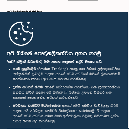
පාර්ලි‌මේන්තුවේ මන්ත්‍රීවරු
මුල් පිටුව
පාර්ලිමේන්තු ජංගම යෙදුම
අපි ඔබගේ පෞද්ගලිකත්වය අගය කරමු
"හරි" ක්ලික් කිරීමෙන්, ඔබ පහත සඳහන් දේට එකඟ වේ:
සැසි ලුහුබැඳීම (Session Tracking):
පහසු සහ වඩාත් පුද්ගලාරෝපිත
අත්දැකීමක් ලබාදීම සඳහා අපගේ වෙබ් අඩවියේ ඔබගේ ක්‍රියාකාරකම්
නිරීක්ෂණය කිරීමට අපි සැසි භාවිතා කරන්නෙමු.
අප හා සම්බන්ධ වී සිටින්න :
දත්ත සටහන් කිරීම:
අපගේ සේවාවන්හි ආරක්ෂාව සහ ක්‍රියාකාරීත්වය
සහතික කිරීම සඳහා අපි ඔබගේ IP ලිපිනය, උපාංග විස්තර සහ
අනෙකුත් අදාළ දත්ත සටහන් කරගන්නෙමු.
සම්මාන
පරිශීලක හැසිරීම් විශ්ලේෂණය:
අපගේ වෙබ් අඩවිය වැඩිදියුණු කිරීම
සඳහා අපි පරිශීලක හැසිරීම විශ්ලේෂණය කරන්නෙමු. ඒ සඳහා
අපගේ වෙබ් අඩවිය සමඟ ඔබේ අන්තර්ක්‍රියා පිළිබඳ නිර්නාමික දත්ත
පෞද්ගලිකත්ව ප්‍රතිපත්තිය
එකතු කිරීම සිදු කරන්නෙමු.