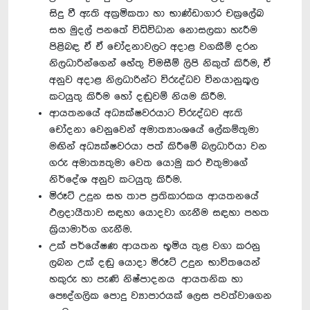
සිදු වී ඇති අක්‍රමිකතා හා භාණ්ඩාගාර චක්‍රලේඛ
සහ මුදල් පනතේ විධිවිධාන නොසලකා හැරීම
පිළිබඳ ඒ ඒ චෝදනාවලට අදාළ වගකීම් දරන
නිලධාරින්ගෙන් හේතු විමසීම් ලිපි නිකුත් කිරීම, ඒ
අනුව අදාළ නිලධාරින්ට විරුද්ධව විනයානුකූල
‍කටයුතු කිරීම‍ හෝ දඬුවම් නියම කිරීම.
ආයතනයේ අධ්‍යක්ෂවරයාට විරුද්ධව ඇති
චෝදනා වෙනුවෙන් අමාත්‍යාංශයේ ලේකම්තුමා
මඟින් අධ්‍යක්ෂවරයා පත් කිරීමේ බලධාරියා වන
ගරු අමාත්‍යතුමා වෙත යොමු කර එතුමා‍ගේ
නිර්දේශ අනුව කටයුතු කිරීම.
මිරූට් උදුන සහ තාප ප්‍රතිකාරකය ආයතනයේ
ඵලදායීතාව සඳහා යොදවා ගැනීම සඳහා පහත
ක්‍රියාමාර්ග ගැනීම.
උක් පර්යේෂණ ආයතන භූමිය තුළ වගා කරනු
ලබන උක් දඬු යොදා මිරූට් උදුන භාවිතයෙන්
හකුරු හා පැණි නිෂ්පාදනය ආයතනික හා
පෞද්ගලික පොදු ව්‍යාපාරයක් ලෙස පවත්වාගෙන