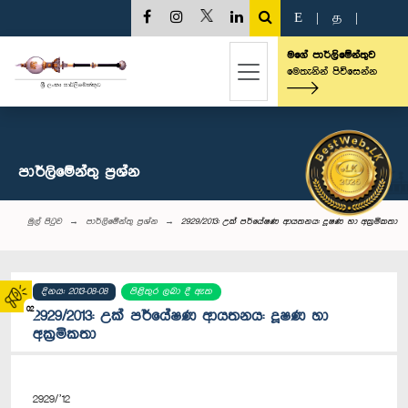
E
|
த
|
මගේ පාර්ලිමේන්තුව
මෙතැනින් පිවිසෙන්න
පාර්ලි‌මේන්තු‌ ප්‍රශ්න
මුල් පිටුව
පාර්ලි‌මේන්තු‌ ප්‍රශ්න
2929/2013: උක් පර්යේෂණ ආයතනය: දූෂණ හා අක්‍රමිකතා
දිනය: 2013-08-08
පිළිතුර ලබා දී ඇත
02
2929/2013: උක් පර්යේෂණ ආයතනය: දූෂණ හා
අක්‍රමිකතා
2929/’12