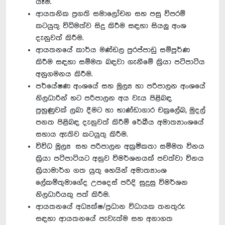
යෑම.
ආයතනික ප්‍රගති සමාලෝචන සහ පසු විපරම්
කටයුතු විධිමත්ව සිදු කිරීම සඳහා සියලු අංශ
දැනුවත් කිරීම.
ආයතනයේ කාර්ය මණ්ඩල පුරප්පාඩු සම්පූර්ණ
කිරීම සඳහා සම්මත බඳවා ගැනීමේ ක්‍රියා පටිපාටිය
අනුගමනය කිරීම.
පර්යේෂණ අංශයේ සහ මූල්‍ය හා පරිපාලන අංශයේ
නිලධාරින් හට පරිපාලන අය වැය පිළිබඳ
පුහුණුවක් ලබා දීමට හා භාණ්ඩාගාර චක්‍රලේඛ, මුදල්
පනත පිළිබඳ දැනුවත් කිරීම් රේඛීය අමාත්‍යාංශයේ
සහාය ඇතිව කටයුතු කිරීම.
විවිධ මූල්‍ය සහ පරිපාලන අක්‍රමිකතා සම්මත විනය
ක්‍රියා පටිපාටියට අනුව විමර්ශනයක් පවත්වා විනය
ක්‍රියාමාර්ග ගත යුතු හෙයින් අමාත්‍යාංශ
ලේකම්තුමාගේද උපදෙස් පරිදි සුදුසු විමර්ශන
නිලධාරියකු පත් කිරීම.
ආයතනයේ අධ්‍යක්ෂ/ප්‍රධාන විධායක තනතුරු
සඳහා ආයතනයේ පැවැත්ම සහ අනාගත