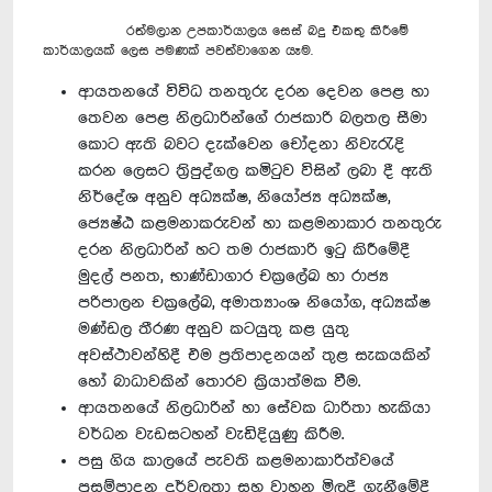
රත්මලාන උපකාර්යාලය සෙස් බදු එකතු කිරීමේ
කාර්යාලයක් ලෙස පමණක් පවත්වාගෙන යෑම.
ආයතනයේ විවිධ තනතුරු දරන දෙවන පෙළ හා
තෙවන පෙළ නිලධාරින්ගේ රාජකාරි බලතල සීමා
කොට ඇති බවට දැක්වෙන චෝදනා නිවැරැදි
‍කරන ලෙසට ත්‍රිපුද්ගල කමිටුව විසින් ලබා දී ඇති
නිර්දේශ අනුව අධ්‍යක්ෂ, නියෝජ්‍ය අධ්‍යක්ෂ,
ජ්‍යෙෂ්ඨ කළමනාකරුවන් හා කළමනාකාර තනතුරු
දරන නිලධාරින් හට තම රාජකාරි ඉටු කිරීමේදී
මුදල් පනත, භාණ්ඩාගාර චක්‍රලේඛ හා රාජ්‍ය
පරිපාලන චක්‍රලේඛ, අමාත්‍යාංශ නියෝග, අධ්‍යක්ෂ
මණ්ඩල තීරණ අනුව කටයුතු කළ යුතු
අවස්ථාවන්හිදී එම ප්‍රතිපාදනයන් තුළ සැකයකින්
හෝ බාධාවකින් තොරව ක්‍රියාත්මක වීම.
ආයතනයේ නිලධාරින් හා සේවක ධාරිතා හැකියා
වර්ධන වැඩසටහන් වැඩිදියුණු කිරීම.
පසු ගිය කාලයේ පැවති කළමනාකාරිත්වයේ
ප්‍රසම්පාදන දුර්වලතා සහ වාහන මිලදී ගැනීමේදී