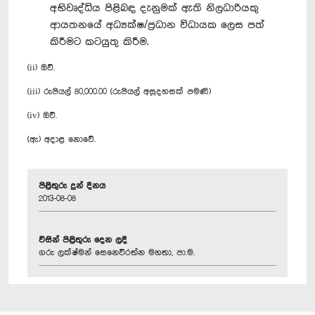
අභිවෘද්ධිය පිළිබඳ දැනුමක් ඇති නිලධාරියකු
ආයතනයේ අධ්‍යක්ෂ/ප්‍රධාන විධායක ලෙස පත්
කිරීමට කටයුතු කිරීම.
(ii) ඔව්.
(iii) රුපියල් 80,000.00 (රුපියල් අසූදහසක් පමණි)
(iv) ඔව්.
(ඇ) අදාළ නොවේ.
පිළිතුරු දුන් දිනය
2013-08-08
විසින් පිළිතුරු දෙන ලදී
ගරු ලක්ෂ්මන් සෙනෙවිරත්න මහතා, පා.ම.