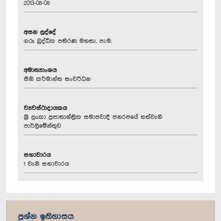
2013-08-08
අසන ලද්දේ
ගරු බුද්ධික පතිරණ මහතා, පා.ම.
අමාත්‍යාංශය
සීනි කර්මාන්ත සංවර්ධන
ව්‍යවස්ථාදායකය
ශ්‍රී ලංකා ප්‍රජාතාන්ත්‍රික සමාජවාදී ජනරජයේ හත්වැනි
පාර්ලිමේන්තුව
සභාවාරය
1 වැනි සභාවාරය
ප්‍රශ්න ඉතිහාසය