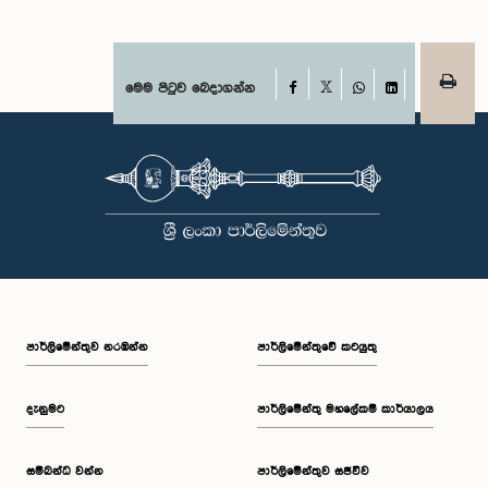
Facebook
මෙම පිටුව බෙදාගන්න
X
WhatsApp
LinkedIn
පාර්ලි‌මේන්තුව නරඹන්න
පාර්ලිමේන්තුවේ කටයුතු
දැනුමට
පාර්ලිමේන්තු මහලේකම් කාර්යාලය
සම්බන්ධ වන්න
පාර්ලිමේන්තුව සජීවීව