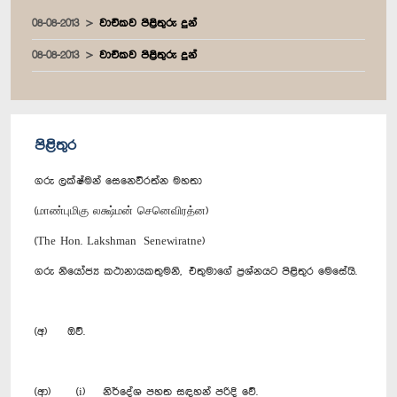
08-08-2013
වාචිකව පිළිතුරු දුන්
08-08-2013
වාචිකව පිළිතුරු දුන්
පිළිතුර
ගරු ලක්ෂ්මන් සෙනෙවිරත්න මහතා
(மாண்புமிகு லக்ஷ்மன் செனெவிரத்ன)
(The Hon. Lakshman Senewiratne)
ගරු නි‍යෝජ්‍ය කථානායකතුමනි, එතුමාගේ ප්‍රශ්නයට පිළිතුර මෙසේයි.
(අ) ඔව්.
(ආ) (i) නිර්දේශ පහත සඳහන් පරිදි වේ.