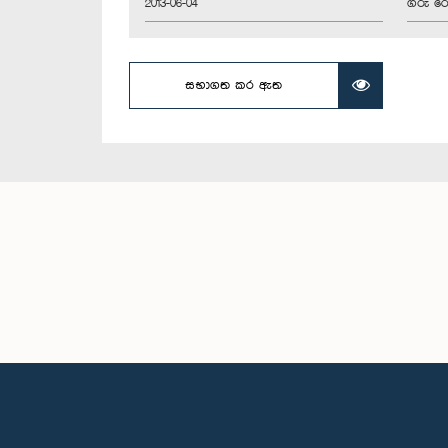
2013-06-04
ගරු රෝ
සභාගත කර ඇත