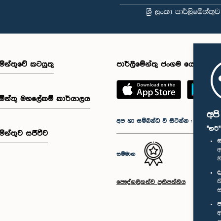
මේන්තුවේ කටයුතු
පාර්ලිමේන්තු ජංගම යෙදුම
මේන්තු මහලේකම් කාර්යාලය
අප
අප හා සම්බන්ධ වී සිටින්න :
"හරි
මේන්තුව සජීවීව
ස
අ
සම්මාන
න
ද
ක
පෞද්ගලිකත්ව ප්‍රතිපත්තිය
ස
ප
අ