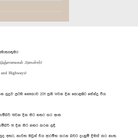
ත්‍යතුමා)
டுஞ்சாலைகள் அமைச்சர்)
s and Highways)
ලදුව ප්‍රථම නෞකාව 2011 ජුනි 14වන දින කොළඹට සේන්දු විය.
 නොවැම්බර් 18වන දින සිට නතර කර ඇත
නොවැම්බර් 18 දින සිට නතර කරන ලදී.
න ලද අතර, නැවත ඔවුන් එය ආරම්භ කරන බවට දැනුම් දීමක් කර නැත.