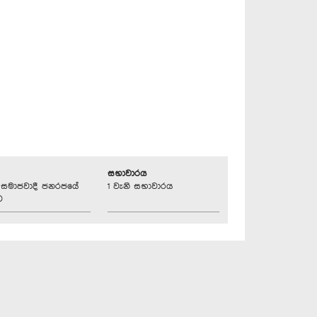
සභාවාරය
්‍රික සමාජවාදී ජනරජයේ
1 වැනි සභාවාරය
ව