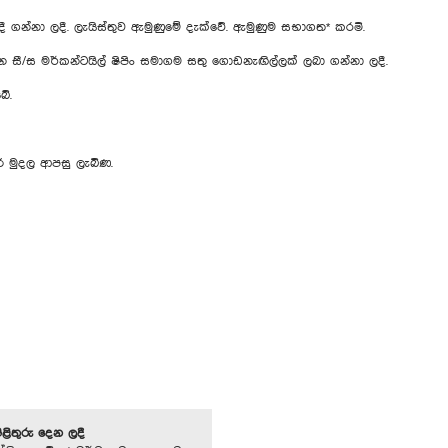
දී ගන්නා ලදී. ලැයිස්තුව ඇමු‍ණුමේ දැක්වේ. ඇමුණුම සභාගත* කරමි.
න සී/ස මර්කන්ටයිල් ෂිපිං සමාගම සතු ගොඩනැඟිල්ලක් ලබා ගන්නා ලදී.
බේ.
ි මුදල ආපසු ලැබිණ.
පිළිතුරු දෙන ලදී