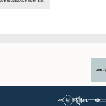
හිත අබේගුණවර්ධන මහතා, පා.ම.
මෙම පි