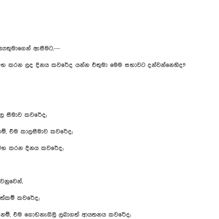
්‍යතුමාගෙන් ඇසීමට,—
ආරම්භ කරන ලද දිනය කවරේද යන්න එතුමා මෙම සභාවට දන්වන්නෙහිද?
ල සීමාව කවරේද;
ම්, එම කාලසීමාව කවරේද;
ම්භ කරන දිනය කවරේද;
නුවෙන්,
වත්කම් කවරේද;
ේ නම්, එම ගොඩනැගිලි ලබාගත් ආයතනය කවරේද;