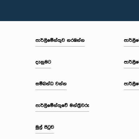
පාර්ලි‌මේන්තුව නරඹන්න
පාර්ලි
දැනුමට
පාර්ලි
සම්බන්ධ වන්න
පාර්ලි
පාර්ලි‌මේන්තුවේ මන්ත්‍රීවරු
මුල් පිටුව