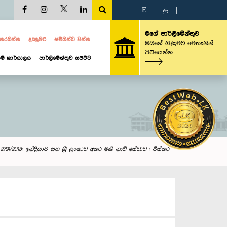
E
|
த
|
මගේ පාර්ලිමේන්තුව
ව නරඹන්න
දැනුමට
සම්බන්ධ වන්න
ඔබගේ ගිණුමට මෙතැනින්
පිවිසෙන්න
ම් කාර්යාලය
පාර්ලිමේන්තුව සජීවීව
2791/2013: ඉන්දියාව සහ ශ්‍රී ලංකාව අතර මඟී නැව් සේවාව : විස්තර