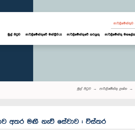
පාර්ලි‌මේන්තු
මුල් පිටුව
පාර්ලි‌මේන්තුවේ මන්ත්‍රීවරු
පාර්ලිමේන්තුවේ කටයුතු
පාර්ලිමේන්තු මහලේක
මුල් පිටුව
පාර්ලි‌මේන්තු‌ ප්‍රශ්න
ලංකාව අතර මඟී නැව් සේවාව : විස්තර