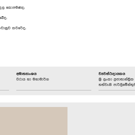
මුදල කොපමණද;
බේද;
වානුව කවරේද;
අමාත්‍යාංශය
ව්‍යවස්ථාදායකය
වරාය හා මහාමාර්ග
ශ්‍රී ලංකා ප්‍රජාතාන්ත
හත්වැනි පාර්ලිමේන්තු