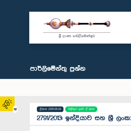
පාර්ලි‌මේන්තු‌ ප්‍රශ්න
දිනය: 2013-06-04
පිළිතුර ලබා දී ඇත
02
2791/2013: ඉන්දියාව සහ ශ්‍රී 