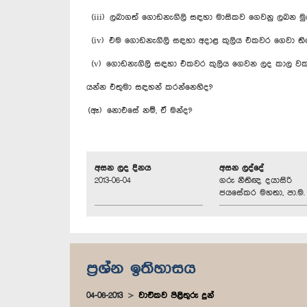
(iii) ලබාගත් ගොඩනැගිලි සඳහා මාසිකව ගෙවනු ලබන 
(iv) එම ගොඩනැගිලි සඳහා අදාළ කුලිය එකවර ගෙවා ති
(v) ගොඩනැගිලි සඳහා එකවර කුලිය ගෙවන ලද කාල වක
යන්න එතුමා සඳහන් කරන්නෙහිද?
(ඈ) නොඑසේ නම්, ඒ මන්ද?
අසන ලද දිනය
අසන ලද්දේ
2013-06-04
ගරු නීතිඥ දයාසිරි
ජයසේකර මහතා, පා.ම.
ප්‍රශ්න ඉතිහාසය
04-06-2013
වාචිකව පිළිතුරු දුන්