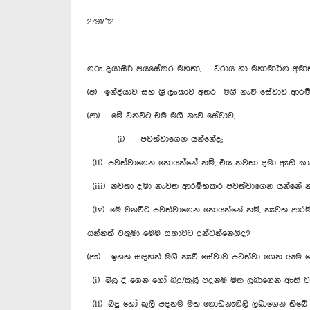
2791/’12
ගරු දයාසිරි ජයසේකර මහතා,— වරාය හා මහාමාර්ග අමාත
(අ) ඉන්දියාව සහ ශ්‍රී ලංකාව අතර මගී නැව් සේවාව 
(ආ) මේ වනවිට එම මගී නැව් සේවාව,
(i) පවත්වාගෙන යන්නේද;
(ii) පවත්වාගෙන නොයන්නේ නම්, එය නවතා දමා ඇති කා
(iii) නවතා දමා නැවත ආරම්භකර පවත්වාගෙන යන්නේ න
(iv) මේ වනවිට පවත්වාගෙන නොයන්නේ නම්, නැවත ආර
යන්නත් එතුමා මෙම සභාවට දන්වන්නෙහිද?
(ඇ) ඉහත සඳහන් මගී නැව් සේවාව පවත්වා ගෙන යෑම වෙ
(i) මිල දී ගෙන හෝ බදු/කුලී පදනම මත ලබාගෙන ඇති 
(ii) බදු හෝ කුලී පදනම මත ගොඩනැගිලි ලබාගෙන තිබ