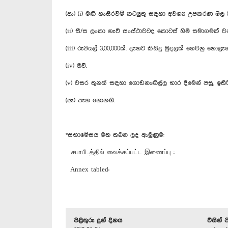
(ඇ) (i) මඟී හැසිරවීම් කටයුතු සඳහා අවශ්‍ය උපකරණ මිල 
(ii) සී/ස ලංකා නැව් සංස්ථාවටද කොටස් හිමි සමාගමක් ව
(iii) රුපියල් 3,00,000ක්. දැනට කිසිදු මුදලක් ගෙවනු නොලැ
(iv) ඔව්.
(v) වසර තුනක් සඳහා ගොඩනැඟිල්ල භාර දීමෙන් පසු, ඉතිර
(ඈ) පැන නොනඟී.
*සභාමේසය මත තබන ලද ඇමුණුම:
சபாபீடத்தில் வைக்கப்பட்ட இணைப்பு :
Annex tabled:
පිළිතුරු දුන් දිනය
විසින් 