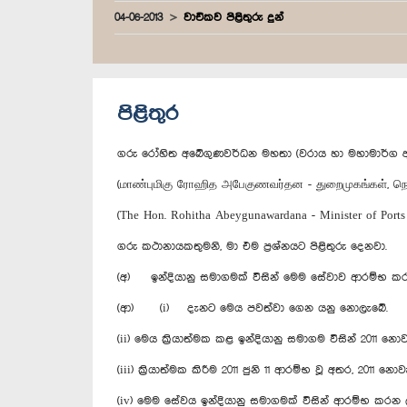
04-06-2013
වාචිකව පිළිතුරු දුන්
පිළිතුර
ගරු රෝහිත අබේගුණවර්ධන මහතා (වරාය හා මහාමාර්ග අමා
(மாண்புமிகு ரோஹித அபேகுணவர்தன - துறைமுகங்கள், நெ
(The Hon. Rohitha Abeygunawardana - Minister of Port
ගරු කථානායකතුමනි, මා එම ප්‍රශ්නයට පිළිතුරු දෙනවා.
(අ) ඉන්දියානු සමාගමක් විසින් මෙම සේවාව ආරම්භ කරන 
(ආ) (i) දැනට මෙය පවත්වා ගෙන යනු නොලැබේ.
(ii) මෙය ක්‍රියාත්මක කළ ඉන්දියානු සමාගම විසින් 2011
(iii) ක්‍රියාත්මක කිරීම 2011 ජුනි 11 ආරම්භ වූ අතර, 2011 
(iv) මෙම සේවය ඉන්දියානු සමාගමක් විසින් ආරම්භ කර