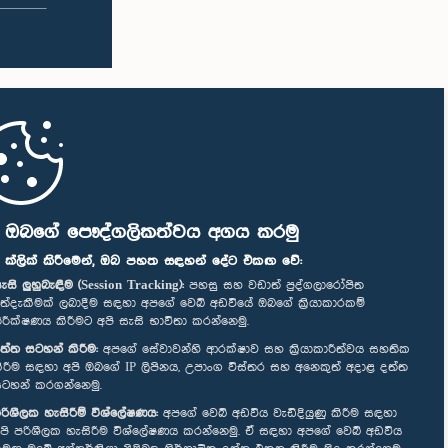
ි ඔබගේ පෞද්ගලිකත්වය අගය කරමු
" ක්ලික් කිරීමෙන්, ඔබ පහත සඳහන් දේට එකඟ වේ:
ැසි ලුහුබැඳීම (Session Tracking):
පහසු සහ වඩාත් පුද්ගලාරෝපිත
ත්දැකීමක් ලබාදීම සඳහා අපගේ වෙබ් අඩවියේ ඔබගේ ක්‍රියාකාරකම්
ිරීක්ෂණය කිරීමට අපි සැසි භාවිතා කරන්නෙමු.
ත්ත සටහන් කිරීම:
අපගේ සේවාවන්හි ආරක්ෂාව සහ ක්‍රියාකාරීත්වය සහතික
ිරීම සඳහා අපි ඔබගේ IP ලිපිනය, උපාංග විස්තර සහ අනෙකුත් අදාළ දත්ත
ටහන් කරගන්නෙමු.
රිශීලක හැසිරීම් විශ්ලේෂණය:
අපගේ වෙබ් අඩවිය වැඩිදියුණු කිරීම සඳහා
පි පරිශීලක හැසිරීම විශ්ලේෂණය කරන්නෙමු. ඒ සඳහා අපගේ වෙබ් අඩවිය