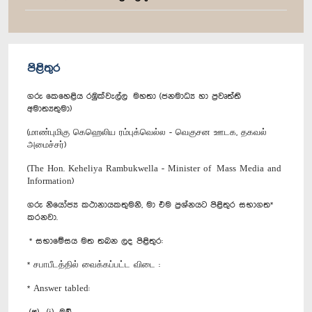
පිළිතුර
ගරු කෙහෙළිය රඹුක්වැල්ල මහතා (ජනමාධ්‍ය හා ප්‍රවෘත්ති
අමාත්‍යතුමා)
(மாண்புமிகு கெஹெலிய ரம்புக்வெல்ல - வெகுசன ஊடக, தகவல்
அமைச்சர்)
(The Hon. Keheliya Rambukwella - Minister of Mass Media and
Information)
ගරු නියෝජ්‍ය කථානායකතුමනි, මා එම ප්‍රශ්නයට පිළිතුර සභාගත*
කරනවා.
* සභාමේසය මත තබන ලද පිළිතුර:
* சபாபீடத்தில் வைக்கப்பட்ட விடை :
* Answer tabled: