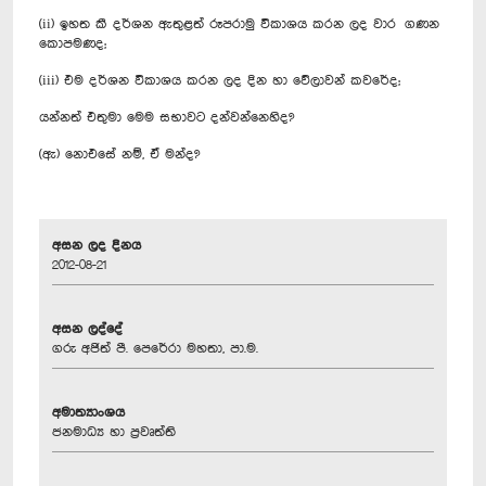
(ii) ඉහත කී දර්ශන ඇතුළත් රූපරාමු විකාශය කරන ලද වාර ගණන
කොපමණද;
(iii) එම දර්ශන විකාශය කරන ලද දින හා වේලාවන් කවරේද;
යන්නත් එතුමා මෙම සභාවට දන්වන්නෙහිද?
(ඇ) නොඑසේ නම්, ඒ මන්ද?
අසන ලද දිනය
2012-08-21
අසන ලද්දේ
ගරු අජිත් පී. පෙරේරා මහතා, පා.ම.
අමාත්‍යාංශය
ජනමාධ්‍ය හා ප්‍රවෘත්ති