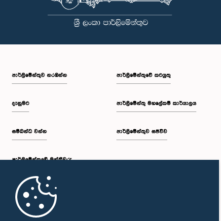
පාර්ලි‌මේන්තුව නරඹන්න
පාර්ලිමේන්තුවේ කටයුතු
දැනුමට
පාර්ලිමේන්තු මහලේකම් කාර්යාලය
සම්බන්ධ වන්න
පාර්ලිමේන්තුව සජීවීව
පාර්ලි‌මේන්තුවේ මන්ත්‍රීවරු
මුල් පිටුව