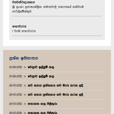
ව්‍යවස්ථාදායකය
ශ්‍රී ලංකා ප්‍රජාතාන්ත්‍රික සමාජවාදී ජනරජයේ හත්වැනි
පාර්ලිමේන්තුව
සභාවාරය
1 වැනි සභාවාරය
ප්‍රශ්න ඉතිහාසය
21-08-2012
වෙලාව ඉල්ලුම් කල
21-08-2012
වෙලාව ඉල්ලුම් කල
25-10-2012
නව න්‍යාය පුස්තකය නව මාරු කරන ලදී
25-10-2012
නව න්‍යාය පුස්තකය නව මාරු කරන ලදී
25-10-2012
සභාගත කල පිළිතුරු
25-10-2012
සභාගත කල පිළිතුරු