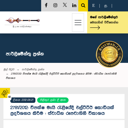
E
|
த
|
මගේ පාර්ලිමේන්තුව
මෙතැනින් පිවිසෙන්න
පාර්ලි‌මේන්තු‌ ප්‍රශ්න
මුල් පිටුව
පාර්ලි‌මේන්තු‌ ප්‍රශ්න
2781/2012: විපක්ෂ මැයි රැළියේදී එල්ටීටීඊ කොඩියක් ප්‍රදර්ශනය කිරීම : ස්වාධීන රූපවාහිනී
විකාශය
02
දිනය: 2012-08-21
පිළිතුර ලබා දී ඇත
2781/2012: විපක්ෂ මැයි රැළියේදී එල්ටීටීඊ කොඩියක්
ප්‍රදර්ශනය කිරීම : ස්වාධීන රූපවාහිනී විකාශය