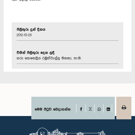
පිළිතුරු දුන් දිනය
2012-10-25
විසින් පිළිතුරු දෙන ලදී
ගරු කෙහෙලිය රඹුක්වැල්ල මහතා, පා.ම.
Facebook
මෙම පිටුව බෙදාගන්න
X
WhatsApp
LinkedIn