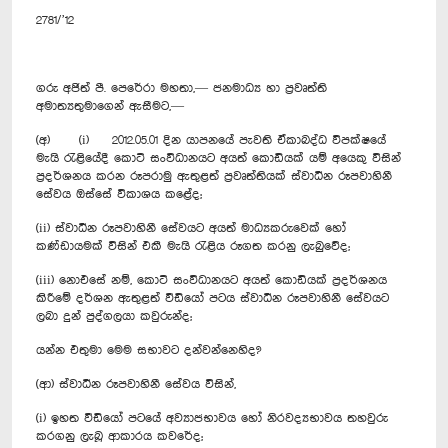
2781/’12
ගරු අජිත් පී. පෙරේරා මහතා,— ජනමාධ්‍ය හා ප්‍රවෘත්ති
අමාත්‍යතුමාගෙන් ඇසීමට,—
(අ) (i) 2012.05.01 දින යාපනයේ පැවති ඒකාබද්ධ විපක්ෂයේ
මැයි රැළියේදී කොටි සංවිධානයට අයත් කොඩියක් යම් අයෙකු විසින්
ප්‍රදර්ශනය කරන රූපරාමු ඇතුළත් ප්‍රවෘත්තියක් ස්වාධීන රූපවාහිනී
සේවය ඔස්සේ විකාශය කළේද;
(ii) ස්වාධීන රූපවාහිනී සේවයට අයත් මාධ්‍යකරුවෙක් හෝ
කණ්ඩායමක් විසින් එකී මැයි රැළිය රූගත කරනු ලැබුවේද;
(iii) නොඑසේ නම්, කොටි සංවිධානයට අයත් කොඩියක් ප්‍රදර්ශනය
කිරීමේ දර්ශන ඇතුළත් වීඩියෝ පටය ස්වාධීන රූපවාහිනී සේවයට
ලබා දුන් පුද්ගලයා කවුරුන්ද;
යන්න එතුමා මෙම සභාවට දන්වන්නෙහිද?
(ආ) ස්වාධීන රූපවාහිනී සේවය විසින්,
(i) ඉහත වීඩියෝ පටයේ අව්‍යාජභාවය හෝ නිරවද්‍යභාවය තහවුරු
කරගනු ලැබූ ආකාරය කවරේද;