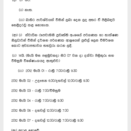
(අ) (i) ඔව්.
(ii) නැත.
(iii) බාහිර පාර්ශ්වයක් විසින් ලබා දෙන ලද අතර ඒ පිළිබඳව
හෙළිදරවු කළ නොහැක.
(ආ) (i) ස්වාධීන රූපවාහිනී ප්‍රවෘත්ති අංශයේ පරිගණක හා තාක්ෂණ
නිලධාරින් විසින් දර්ශන පරිගණක ආශ්‍රයෙන් පුළුල් ලෙස විමර්ශන
කොට අව්‍යාජතාවය තහවුරු කරන ලදී.
(ii) 14යි. (මැයි මස පළමුවනදා සිට 07 වන දා දක්වා පිළිතුරු සහ
විමසුම විශේෂාංගයද ඇතුළුව.)
(iii) 2012 මැයි 01 - රාත්‍රී 7.00/රාත්‍රී 9.30
2012 මැයි 02 - උදෑසන 6.00/දහවල් 12.00/රාත්‍රී 9.30
2012 මැයි 03 - රාත්‍රී 7.00/විමසුම
2012 මැයි 04 - රාත්‍රී 7.00/රාත්‍රී 9.30
2012 මැයි 06 - දහවල් 12.00/රාත්‍රී 7.00
2012 මැයි 07 - දහවල් 12.00/රාත්‍රී 7.00/රාත්‍රී 9.30
(ඇ) අදාළ නොවේ.