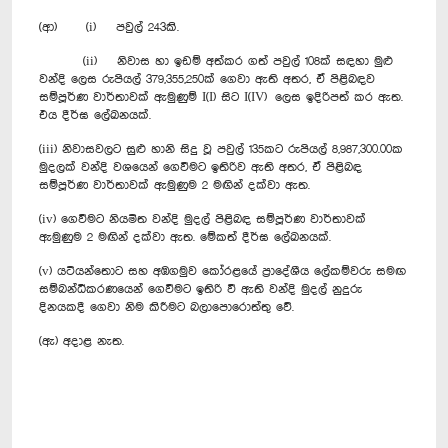
(ආ) (i) පවුල් 243කි.
(ii) නිවාස හා ඉඩම් අත්කර ගත් පවුල් 108ක් සඳහා මුළු
වන්දි ලෙස රුපියල් 379,355,250ක් ගෙවා ඇති අතර, ඒ පිළිබඳව
සම්පූර්ණ වාර්තාවක් ඇමුණුම් I(I) සිට I(IV) ලෙස ඉදිරිපත් කර ඇත.
එය දීර්ඝ ලේඛනයක්.
(iii) නිවාසවලට සුළු හානි සිදු වූ පවුල් 135කට රුපියල් 8,987,300.00ක
මුදලක් වන්දි ‍වශයෙන් ගෙවීමට ඉතිරිව ඇති අතර, ඒ පිළිබඳ
සම්පූර්ණ වාර්තාවක් ඇමුණුම 2 මඟින් දක්වා ඇත.
(iv) ගෙවීමට නියමිත වන්දි මුදල් පිළිබඳ සම්පූර්ණ වාර්තාවක්
ඇමුණුම 2 මඟින් දක්වා ඇත. මේකත් දීර්ඝ ලේඛනයක්.
(v) යටියන්තොට සහ අඹගමුව කෝරළයේ ප්‍රාදේශීය ලේකම්වරු සමඟ
සම්බන්ධීකරණයෙන් ගෙවීමට ඉතිරි වී ඇති වන්දි මුදල් නුදුරු
දිනයකදී ගෙවා නිම කිරීමට බලාපොරොත්තු වේ.
(ඇ) අදාළ නැත.