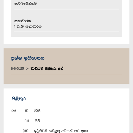
පාර්ලිමේන්තුව
සභාවාරය
1 වැනි සභාවාරය
ප්‍රශ්න ඉතිහාසය
11-11-2025
වාචිකව පිළිතුරු දුන්
පිළිතුර
(අ) (i) 2013
(ii) ඔව්.
(iii) ඉදිකිරීම් කටයුතු අවසන් කර ඇත.