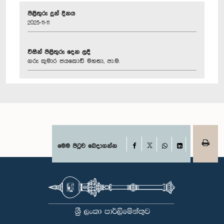
පිළිතුරු දුන් දිනය
2025-11-11
විසින් පිළිතුරු දෙන ලදී
ගරු කුමාර ජයකොඩි මහතා, පා.ම.
Facebook
මෙම පිටුව බෙදාගන්න
X
WhatsApp
LinkedIn