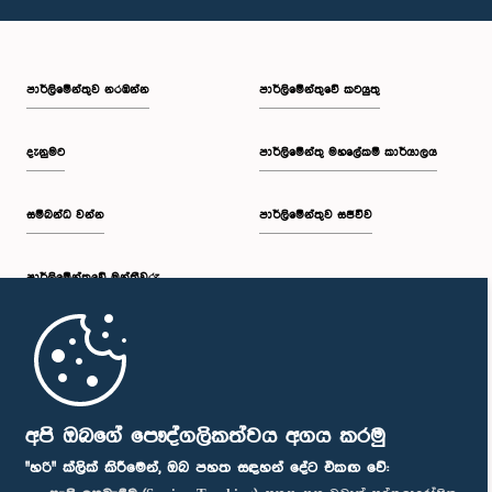
පාර්ලි‌මේන්තුව නරඹන්න
පාර්ලිමේන්තුවේ කටයුතු
දැනුමට
පාර්ලිමේන්තු මහලේකම් කාර්යාලය
සම්බන්ධ වන්න
පාර්ලිමේන්තුව සජීවීව
පාර්ලි‌මේන්තුවේ මන්ත්‍රීවරු
මුල් පිටුව
පාර්ලිමේන්තු ජංගම යෙදුම
අපි ඔබගේ පෞද්ගලිකත්වය අගය කරමු
"හරි" ක්ලික් කිරීමෙන්, ඔබ පහත සඳහන් දේට එකඟ වේ: