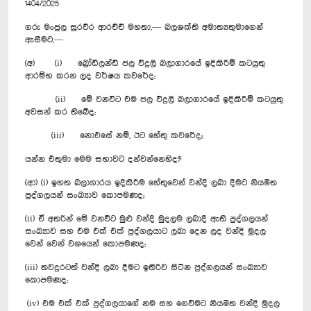
1404/2025
ගරු මංජුල සුරවීර ආරච්චි මහතා,— බලශක්ති අමාත්‍යතුමාගෙන්
ඇසීමට,—
(අ) (i) බ්‍රෝඩ්ලන්ඩ් ජල විදුලි බලාගාරයේ ඉදිකිරීම් කටයුතු
ආරම්භ කරන ලද වර්ෂය කවරේද;
(ii) මේ වනවිට එම ජල විදුලි බලාගාරයේ ඉදිකිරීම් කටයුතු
අවසන් කර තිබේද;
(iii) නොඑසේ නම්, ඊට හේතු කවරේද;
යන්න එතුමා මෙම සභාවට දන්වන්නෙහිද?
(ආ) ‍(i) ඉහත බලාගාරය ඉදිකිරීම හේතුවෙන් වන්දි ලබා දීමට නියමිත
පුද්ගලයන් සංඛ්‍යාව කොපමණද;
(ii) ඒ අතරින් මේ වනවිට මුළු වන්දි මුදලම ලබාදී ඇති පුද්ගලයන්
සංඛ්‍යාව සහ එම එක් එක් පුද්ගලයාට ලබා දෙන ලද වන්දි මුදල
වෙන් වෙන් වශයෙන් කොපමණද;
(iii) තවදුරටත් වන්දි ලබා දීමට ඉතිරිව සිටින පුද්ගලයන් සංඛ්‍යාව
කොපමණද;
(iv) එම එක් එක් පුද්ගලයාගේ නම සහ ගෙවීමට නියමිත වන්දි මුදල