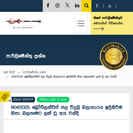
E
|
த
|
මගේ පාර්ලිමේන්තුව
මෙතැනින් පිවිසෙන්න
පාර්ලි‌මේන්තු‌ ප්‍රශ්න
මුල් පිටුව
පාර්ලි‌මේන්තු‌ ප්‍රශ්න
1404/2025: බ්‍රෝඩ්ලන්ඩ්ස් ජල විදුලි බලාගාරය ඉදිකිරීම නිසා බලපෑමට ලක් වූ අය: වන්දි
දිනය: 2025-11-11
පිළිතුර ලබා දී ඇත
02
1404/2025: බ්‍රෝඩ්ලන්ඩ්ස් ජල විදුලි බලාගාරය ඉදිකිරීම
නිසා බලපෑමට ලක් වූ අය: වන්දි