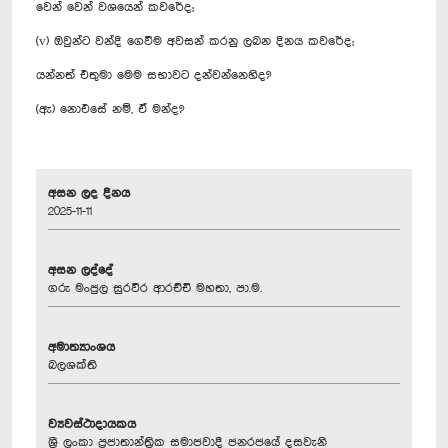
වෙන් වෙන් වශයෙන් කවරේද;
(v) ඔවුන්ට වන්දි ගෙවීම අවසන් කරනු ලබන දිනය කවරේද;
යන්නත් එතුමා මෙම සභාවට දන්වන්නෙහිද?
(ඇ) නොඑසේ නම්, ඒ මන්ද?
අසන ලද දිනය
2025-11-11
අසන ලද්දේ
ගරු මංජුල සුරවීර ආරච්චි මහතා, පා.ම.
අමාත්‍යාංශය
බලශක්ති
ව්‍යවස්ථාදායකය
ශ්‍රී ලංකා ප්‍රජාතාන්ත්‍රික සමාජවාදී ජනරජයේ දසවැනි