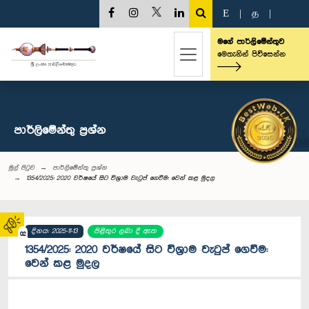
E
|
த
|
මගේ පාර්ලිමේන්තුව
මෙතැනින් පිවිසෙන්න
පාර්ලි‌මේන්තු‌ ප්‍රශ්න
මුල් පිටුව
පාර්ලි‌මේන්තු‌ ප්‍රශ්න
1354/2025: 2020 වර්ෂයේ සිට විශ්‍රාම වැටුප් ගෙවීම: වෙන් කළ මුදල
දිනය: 2025-11-13
පිළිතුර ලබා දී ඇත
02
1354/2025: 2020 වර්ෂයේ සිට විශ්‍රාම වැටුප් ගෙවීම:
වෙන් කළ මුදල