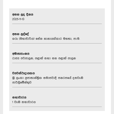
අසන ලද දිනය
2025-11-13
අසන ලද්දේ
ගරු (මහාචාර්ය) සේන නානායක්කාර මහතා, පා.ම.
අමාත්‍යාංශය
රාජ්‍ය පරිපාලන, පළාත් සභා සහ පළාත් පාලන
ව්‍යවස්ථාදායකය
ශ්‍රී ලංකා ප්‍රජාතාන්ත්‍රික සමාජවාදී ජනරජයේ දසවැනි
පාර්ලිමේන්තුව
සභාවාරය
1 වැනි සභාවාරය