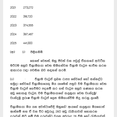
2021
273,272
2022
318,720
2023
374,555
2024
397,487
2025
441,300
(ආ) (i) පිළිගනිමි.
කෙසේ වෙතත්, ඔහු ජීවත් වන පවුල් ඒකකයේ ආර්ථික
මට්ටම අනුව විශ්‍රාමිකයා වෙත හිමිගන්වන විශ්‍රාම වැටුප භාවිත කරන
ආකාරය රඳා පවතින බව සඳහන් කරමි.
(ii) · විශ්‍රාම වැටුප් ලබන රාජ්‍ය සේවයේ හෝ සන්නද්ධ
හමුදා සේවයේ විශ්‍රාමිකයෙකු මිය යෑමෙන් පසුව එම විශ්‍රාමිකයා වෙත
විශ්‍රාම වැටුප් ගෙවීමට පදනම් කර ගත් වැටුප අනුව ගණනය කරන
අඩු නොකළ වැටුප, එම විශ්‍රාමිකයාගේ කලත්‍රයා වෙත වැන්දඹු/
වැන්දඹු පුරුෂ විශ්‍රාම වැටුප් ලෙස හිමිගැන්වීම සිදු කරනු ලැබේ.
විශ්‍රාමිකයා මිය යන අවස්ථාවේදී ඔහුගේ/ ඇයගේ කලත්‍රයා මියගොස්
ඇත්නම් සහ ඒ වන විට අවුරුදු 26ට අඩු රැකියාවක් නොකරන
දරුවන් සිටී නම් එම දරුවන්ට වයස අවුරුදු 26 වීම හෝ රැකියාවක්