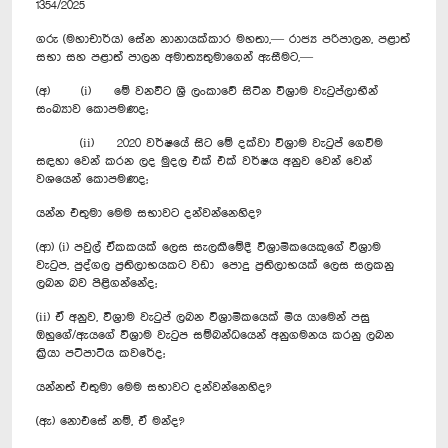
1354/2025
ගරු (මහාචාර්ය) සේන නානායක්කාර මහතා,— රාජ්‍ය පරිපාලන, පළාත්
සභා සහ පළාත් පාලන අමාත්‍යතුමාගෙන් ඇසීමට,—
(අ) (i) මේ වනවිට ශ්‍රී ලංකාවේ සිටින විශ්‍රාම වැටුප්ලාභීන්
සංඛ්‍යාව කොපමණද;
(ii) 2020 වර්ෂයේ සිට මේ දක්වා විශ්‍රාම වැටුප් ගෙවීම
සඳහා වෙන් කරන ලද මුදල එක් එක් වර්ෂය අනුව වෙන් වෙන්
වශයෙන් කොපමණද;
යන්න එතුමා මෙම සභාවට දන්වන්නෙහිද?
(ආ) (i) පවුල් ඒකකයක් ලෙස සැලකීමේදී විශ්‍රාමිකයෙකුගේ විශ්‍රාම
වැටුප, පුද්ගල ප්‍රතිලාභයකට වඩා පොදු ප්‍රතිලාභයක් ලෙස සලකනු
ලබන බව පිළිගන්නේද;
(ii) ඒ අනුව, විශ්‍රාම වැටුප් ලබන විශ්‍රාමිකයෙක් මිය යාමෙන් පසු
ඔහුගේ/ඇයගේ විශ්‍රාම වැටුප සම්බන්ධයෙන් අනුගමනය කරනු ලබන
ක්‍රියා පටිපාටිය කවරේද;
යන්නත් එතුමා මෙම සභාවට දන්වන්නෙහිද?
(ඇ) නොඑසේ නම්, ඒ මන්ද?