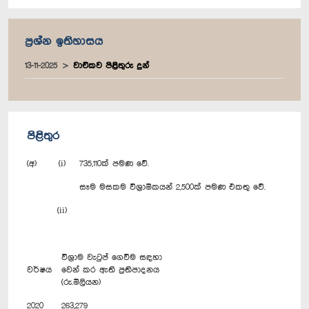
ප්‍රශ්න ඉතිහාසය
13-11-2025
වාචිකව පිළිතුරු දුන්
පිළිතුර
(අ) (i) 735,110ක් පමණ වේ.
සෑම මසකම විශ්‍රාමිකයන් 2,500ක් පමණ එකතු වේ.
(ii)
විශ්‍රාම වැටුප් ගෙවීම සඳහා
වර්ෂය
වෙන් කර ඇති ප්‍රතිපාදනය
(රු.මිලියන)
2020
263,279