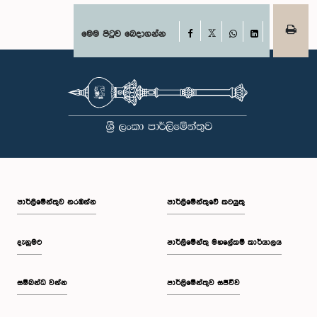
Facebook
මෙම පිටුව බෙදාගන්න
X
WhatsApp
LinkedIn
පාර්ලි‌මේන්තුව නරඹන්න
පාර්ලිමේන්තුවේ කටයුතු
දැනුමට
පාර්ලිමේන්තු මහලේකම් කාර්යාලය
සම්බන්ධ වන්න
පාර්ලිමේන්තුව සජීවීව