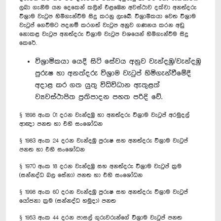
ලබා ගැනීම යන දෙකෙන් කලින් එළඹෙන අවස්ථාව දක්වා අනත්දරු
විශ්‍රාම වැටුප හිමිගැන්වීම සිදු කරනු ලැබේ. විශ්‍රාමිකයා වෙත විශ්‍රාම
වැටුප් ගෙවීමට පදනම් කරගත් වැටුප අනුව ගණනය කරන අඩු
නොකළ වැටුප අනත්දරු විශ්‍රාම වැටුප වශයෙන් හිමිගැන්වීම සිදු
කෙරේ.
විශ්‍රාමිකයා යෙදී සිටි සේවය අනුව වැන්දඹු/වැන්දඹු
පුරුෂ හා අනත්දරු විශ්‍රාම වැටුප් හිමිගැන්වීමේදී
අදාළ කර ගත යුතු විධිවිධාන ඇතුළත්
ව්‍යවස්ථාපිත ප්‍රතිපාදන පහත පරිදි වේ.
§ 1898 අංක 01 දරන වැන්දඹු හා අනත්දරු විශ්‍රාම වැටුප් අරමුදල්
ආඥා පනත හා එහි සංශෝධන
§ 1983 අංක 24 දරන වැන්දඹු පුරුෂ සහ අනත්දරු විශ්‍රාම වැටුප්
පනත හා එහි සංශෝධන
§ 1970 අංක 18 දරන වැන්දඹු සහ අනත්දරු විශ්‍රාම වැටුප් ක්‍රම
(සන්නද්ධ බල සේනා) පනත හා එහි සංශෝධන
§ 1998 අංක 60 දරන වැන්දඹු පුරුෂ සහ අනත්දරු විශ්‍රාම වැටුප්
යෝජනා ක්‍රම (සන්නද්ධ හමුදා) පනත
§ 1953 අංක 44 දරන පාසල් ගුරුවරුන්ගේ විශ්‍රාම වැටුප් පනත