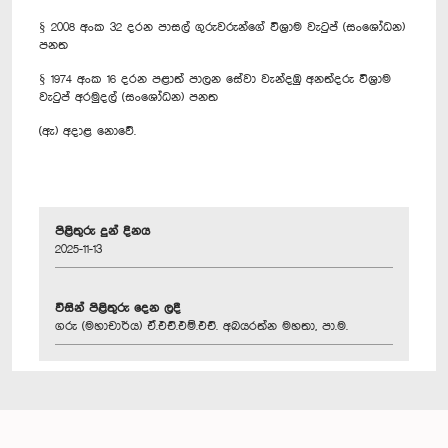
§ 2008 අංක 32 දරන පාසල් ගුරුවරුන්ගේ විශ්‍රාම වැටුප් (සංශෝධන)
පනත
§ 1974 අංක 16 දරන පළාත් පාලන සේවා වැන්දඹු අනත්දරු විශ්‍රාම
වැටුප් අරමුදල් (සංශෝධන) පනත
(ඇ) අදාළ නොවේ.
පිළිතුරු දුන් දිනය
2025-11-13
විසින් පිළිතුරු දෙන ලදී
ගරු (මහාචාර්ය) ඒ.එච්.එම්.එච්. අබයරත්න මහතා, පා.ම.