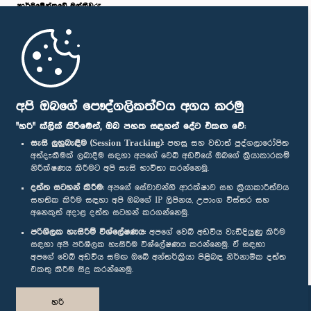
පාර්ලි‌මේන්තුවේ මන්ත්‍රීවරු
මුල් පිටුව
පාර්ලිමේන්තු ජංගම යෙදුම
අපි ඔබගේ පෞද්ගලිකත්වය අගය කරමු
"හරි" ක්ලික් කිරීමෙන්, ඔබ පහත සඳහන් දේට එකඟ වේ:
සැසි ලුහුබැඳීම (Session Tracking):
පහසු සහ වඩාත් පුද්ගලාරෝපිත
අත්දැකීමක් ලබාදීම සඳහා අපගේ වෙබ් අඩවියේ ඔබගේ ක්‍රියාකාරකම්
නිරීක්ෂණය කිරීමට අපි සැසි භාවිතා කරන්නෙමු.
අප හා සම්බන්ධ වී සිටින්න :
දත්ත සටහන් කිරීම:
අපගේ සේවාවන්හි ආරක්ෂාව සහ ක්‍රියාකාරීත්වය
සහතික කිරීම සඳහා අපි ඔබගේ IP ලිපිනය, උපාංග විස්තර සහ
අනෙකුත් අදාළ දත්ත සටහන් කරගන්නෙමු.
සම්මාන
පරිශීලක හැසිරීම් විශ්ලේෂණය:
අපගේ වෙබ් අඩවිය වැඩිදියුණු කිරීම
සඳහා අපි පරිශීලක හැසිරීම විශ්ලේෂණය කරන්නෙමු. ඒ සඳහා
අපගේ වෙබ් අඩවිය සමඟ ඔබේ අන්තර්ක්‍රියා පිළිබඳ නිර්නාමික දත්ත
පෞද්ගලිකත්ව ප්‍රතිපත්තිය
එකතු කිරීම සිදු කරන්නෙමු.
© ශ්‍රී ලංකා පාර්ලි‌මේන්තුව.
හරි
සියලු හිමිකම් ඇවිරිණි.